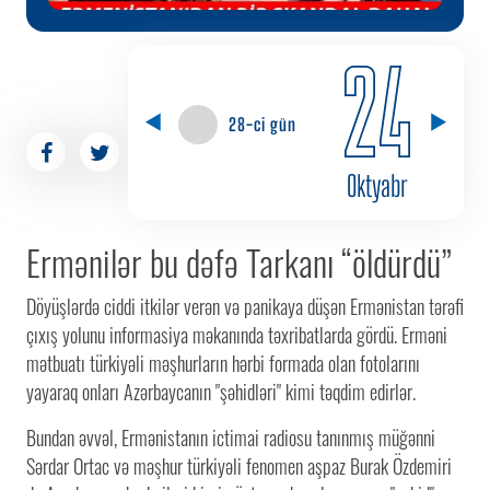
24
28-ci gün
Oktyabr
Ermənilər bu dəfə Tarkanı “öldürdü”
Döyüşlərdə ciddi itkilər verən və panikaya düşən Ermənistan tərəfi
çıxış yolunu informasiya məkanında təxribatlarda gördü. Erməni
mətbuatı türkiyəli məşhurların hərbi formada olan fotolarını
yayaraq onları Azərbaycanın "şəhidləri" kimi təqdim edirlər.
Bundan əvvəl, Ermənistanın ictimai radiosu tanınmış müğənni
Sərdar Ortac
və məşhur türkiyəli fenomen aşpaz Burak Özdemiri