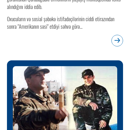
alındığını iddia edib.
Oxucuların və sosial şəbəkə istifadəçilərinin ciddi etirazından
sonra "Amerikanın səsi" etdiyi səhvə görə...