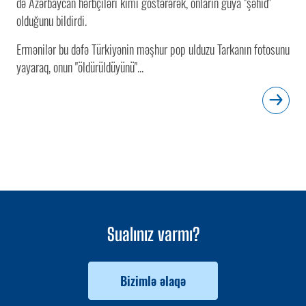
də Azərbaycan hərbçiləri kimi göstərərək, onların guya "şəhid"
olduğunu bildirdi.
Ermənilər bu dəfə Türkiyənin məşhur pop ulduzu Tarkanın fotosunu
yayaraq, onun "öldürüldüyünü"...
Sualınız varmı?
Bizimlə əlaqə