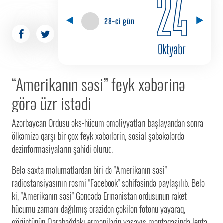
24
28-ci gün
Oktyabr
“Amerikanın səsi” feyk xəbərinə
görə üzr istədi
Azərbaycan Ordusu əks-hücum əməliyyatları başlayandan sonra
ölkəmizə qarşı bir çox feyk xəbərlərin, sosial şəbəkələrdə
dezinformasiyaların şahidi oluruq.
Belə saxta məlumatlardan biri də "Amerikanın səsi"
radiostansiyasının rəsmi "Facebook" səhifəsində paylaşılıb. Belə
ki, "Amerikanın səsi" Gəncədə Ermənistan ordusunun raket
hücumu zamanı dağılmış ərazidən çəkilən fotonu yayaraq,
görüntünün Qarabağdakı ermənilərin yaşayış məntəqəsində lentə