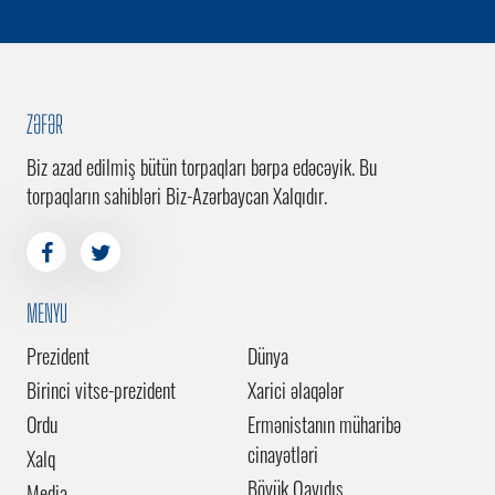
ZƏFƏR
Biz azad edilmiş bütün torpaqları bərpa edəcəyik. Bu
torpaqların sahibləri Biz-Azərbaycan Xalqıdır.
MENYU
Prezident
Dünya
Birinci vitse-prezident
Xarici əlaqələr
Ordu
Ermənistanın müharibə
cinayətləri
Xalq
Böyük Qayıdış
Media