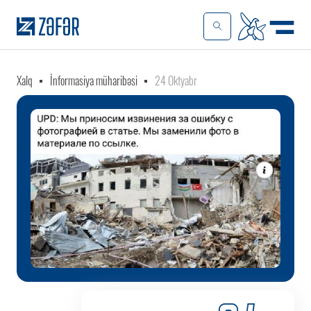
Xalq
İnformasiya müharibəsi
24 Oktyabr