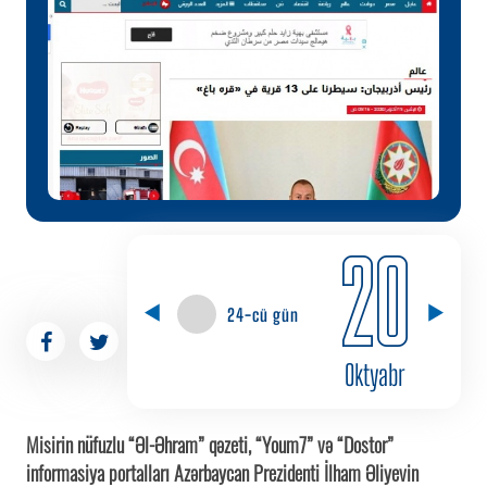
20
24-cü gün
Oktyabr
Misirin nüfuzlu “Əl-Əhram” qəzeti, “Youm7” və “Dostor”
informasiya portalları Azərbaycan Prezidenti İlham Əliyevin