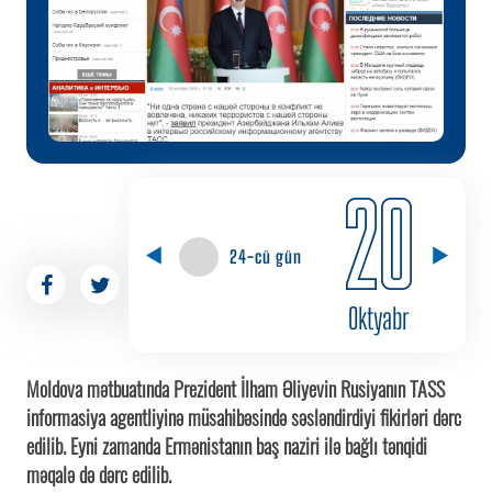
20
24-cü gün
Oktyabr
Moldova mətbuatında Prezident İlham Əliyevin Rusiyanın TASS
informasiya agentliyinə müsahibəsində səsləndirdiyi fikirləri dərc
edilib. Eyni zamanda Ermənistanın baş naziri ilə bağlı tənqidi
məqalə də dərc edilib.