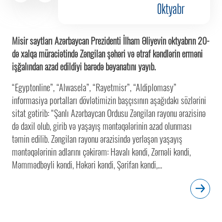
Oktyabr
Misir saytları Azərbaycan Prezidenti İlham Əliyevin oktyabrın 20-
də xalqa müraciətində Zəngilan şəhəri və ətraf kəndlərin erməni
işğalından azad edildiyi barədə bəyanatını yayıb.
“Egyptonline”, “Alwasela”, “Rayetmisr”, “Aldiplomasy”
informasiya portalları dövlətimizin başçısının aşağıdakı sözlərini
sitat gətirib: “Şanlı Azərbaycan Ordusu Zəngilan rayonu ərazisinə
də daxil olub, girib və yaşayış məntəqələrinin azad olunması
təmin edilib. Zəngilan rayonu ərazisində yerləşən yaşayış
məntəqələrinin adlarını çəkirəm: Havalı kəndi, Zərnəli kəndi,
Məmmədbəyli kəndi, Həkəri kəndi, Şərifan kəndi,...