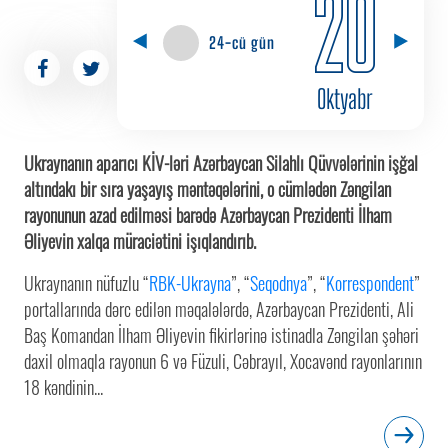
20
24-cü gün
Oktyabr
Ukraynanın aparıcı KİV-ləri Azərbaycan Silahlı Qüvvələrinin işğal
altındakı bir sıra yaşayış məntəqələrini, o cümlədən Zəngilan
rayonunun azad edilməsi barədə Azərbaycan Prezidenti İlham
Əliyevin xalqa müraciətini işıqlandırıb.
Ukraynanın nüfuzlu “
RBK-Ukrayna
”, “
Seqodnya
”, “
Korrespondent
”
portallarında dərc edilən məqalələrdə, Azərbaycan Prezidenti, Ali
Baş Komandan İlham Əliyevin fikirlərinə istinadla Zəngilan şəhəri
daxil olmaqla rayonun 6 və Füzuli, Cəbrayıl, Xocavənd rayonlarının
18 kəndinin...