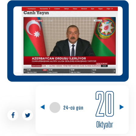
20
24-cü gün
Oktyabr