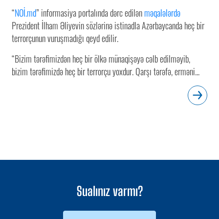
“
NOİ.md
” informasiya portalında dərc edilən
məqalələrdə
Prezident İlham Əliyevin sözlərinə istinadla Azərbaycanda heç bir
terrorçunun vuruşmadığı qeyd edilir.
“Bizim tərəfimizdən heç bir ölkə münaqişəyə cəlb edilməyib,
bizim tərəfimizdə heç bir terrorçu yoxdur. Qarşı tərəfə, erməni...
Sualınız varmı?