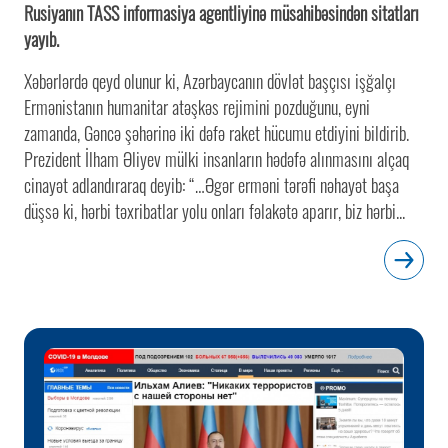
Rusiyanın TASS informasiya agentliyinə müsahibəsindən sitatları
yayıb.
Xəbərlərdə qeyd olunur ki, Azərbaycanın dövlət başçısı işğalçı
Ermənistanın humanitar atəşkəs rejimini pozduğunu, eyni
zamanda, Gəncə şəhərinə iki dəfə raket hücumu etdiyini bildirib.
Prezident İlham Əliyev mülki insanların hədəfə alınmasını alçaq
cinayət adlandıraraq deyib: “…Əgər erməni tərəfi nəhayət başa
düşsə ki, hərbi təxribatlar yolu onları fəlakətə aparır, biz hərbi...