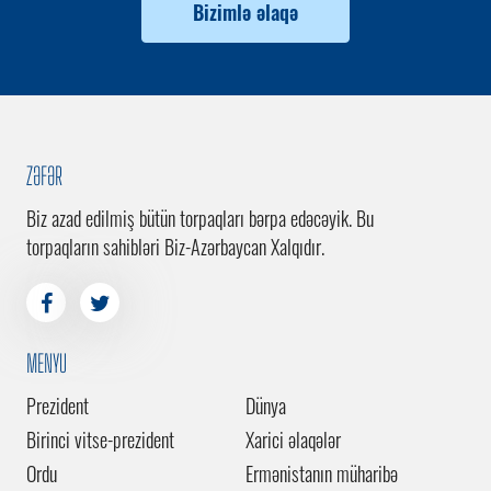
Bizimlə əlaqə
ZƏFƏR
Biz azad edilmiş bütün torpaqları bərpa edəcəyik. Bu
torpaqların sahibləri Biz-Azərbaycan Xalqıdır.
MENYU
Prezident
Dünya
Birinci vitse-prezident
Xarici əlaqələr
Ordu
Ermənistanın müharibə