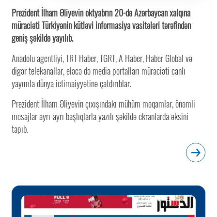
Prezident İlham Əliyevin oktyabrın 20-də Azərbaycan xalqına
müraciəti Türkiyənin kütləvi informasiya vasitələri tərəfindən
geniş şəkildə yayılıb.
Anadolu agentliyi, TRT Haber, TGRT, A Haber, Haber Global və
digər telekanallar, eləcə də media portalları müraciəti canlı
yayımla dünya ictimaiyyətinə çatdırıblar.
Prezident İlham Əliyevin çıxışındakı mühüm məqamlar, önəmli
mesajlar ayrı-ayrı başlıqlarla yazılı şəkildə ekranlarda əksini
tapıb.