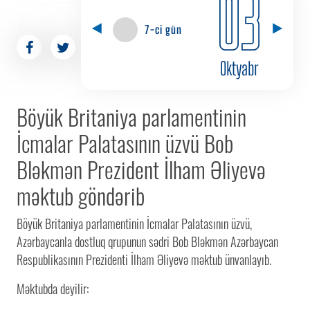
03
7-ci gün
Oktyabr
Böyük Britaniya parlamentinin
İcmalar Palatasının üzvü Bob
Bləkmən Prezident İlham Əliyevə
məktub göndərib
Böyük Britaniya parlamentinin İcmalar Palatasının üzvü,
Azərbaycanla dostluq qrupunun sədri Bob Bləkmən Azərbaycan
Respublikasının Prezidenti İlham Əliyevə məktub ünvanlayıb.
Məktubda deyilir: