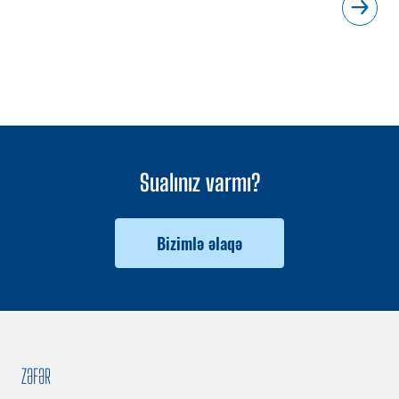
Sualınız varmı?
Bizimlə əlaqə
ZƏFƏR