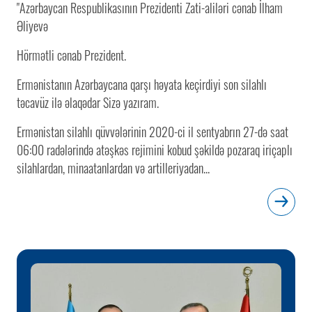
"Azərbaycan Respublikasının Prezidenti Zati-aliləri cənab İlham
Əliyevə
Hörmətli cənab Prezident.
Ermənistanın Azərbaycana qarşı həyata keçirdiyi son silahlı
təcavüz ilə əlaqədar Sizə yazıram.
Ermənistan silahlı qüvvələrinin 2020-ci il sentyabrın 27-də saat
06:00 radələrində atəşkəs rejimini kobud şəkildə pozaraq iriçaplı
silahlardan, minaatanlardan və artilleriyadan...