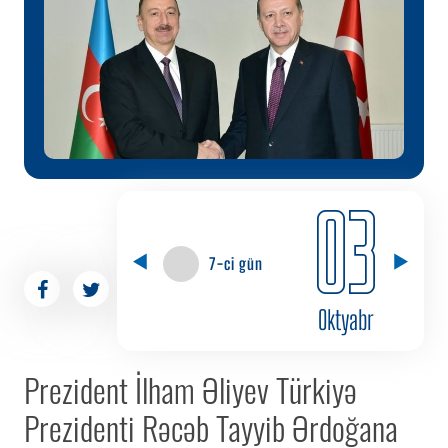
03
7-ci gün
Oktyabr
Prezident İlham Əliyev Türkiyə
Prezidenti Rəcəb Tayyib Ərdoğana