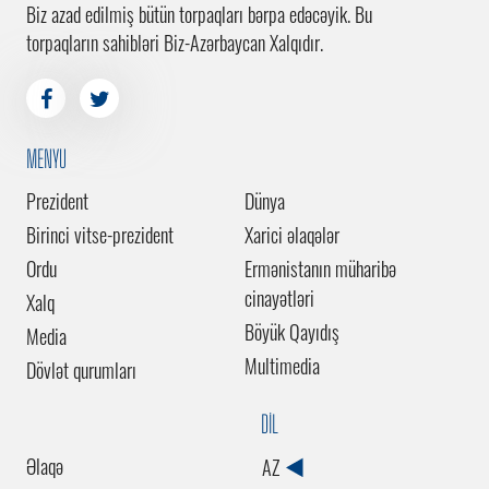
Biz azad edilmiş bütün torpaqları bərpa edəcəyik. Bu
torpaqların sahibləri Biz-Azərbaycan Xalqıdır.
MENYU
Prezident
Dünya
Birinci vitse-prezident
Xarici əlaqələr
Ordu
Ermənistanın müharibə
cinayətləri
Xalq
Böyük Qayıdış
Media
Multimedia
Dövlət qurumları
DİL
Əlaqə
AZ