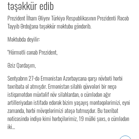
təşəkkür edib
Prezident İlham Əliyev Türkiyə Respublikasının Prezidenti Rəcəb
Tayyib Ərdoğana təşəkkür məktubu göndərib.
Məktubda deyilir:
"Hörmətli cənab Prezident,
Əziz Qardaşım,
Sentyabrın 27-də Ermənistan Azərbaycana qarşı növbəti hərbi
təxribata əl atmışdır. Ermənistan silahlı qüvvələri bir neçə
istiqamətdən müxtəlif növ silahlardan, o cümlədən ağır
artilleriyadan istifadə edərək bizim yaşayış məntəqələrimizi, eyni
zamanda, hərbi mövqelərimizi atəşə tutmuşdur. Bu təxribat
nəticəsində indiyə kimi hərbçilərimiz, 19 mülki şəxs, o cümlədən
iki...