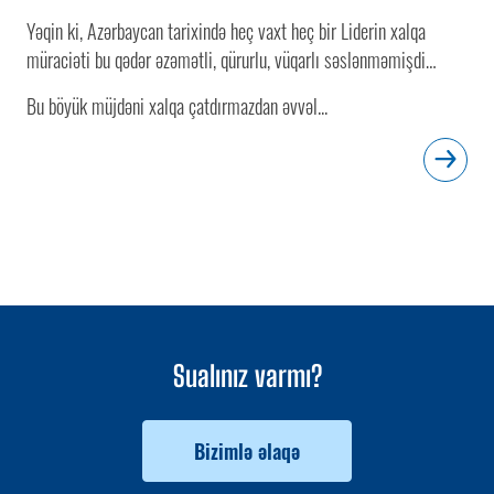
Yəqin ki, Azərbaycan tarixində heç vaxt heç bir Liderin xalqa
müraciəti bu qədər əzəmətli, qürurlu, vüqarlı səslənməmişdi…
Bu böyük müjdəni xalqa çatdırmazdan əvvəl...
Sualınız varmı?
Bizimlə əlaqə