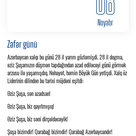
08
Noyabr
Zəfər günü
Azərbaycan xalqı bu günü 28 il yarım gözləmişdi. 28 il dogma,
əziz Şuşamızın düşmən tapdağından azad ediləcəyi günü görmək
arzusu ilə yaşamışdıq. Nəhayət, həmin Böyük Gün yetişdi. Xalq öz
Liderinin dilindən bu tarixi müjdəni eşitdi:
Əziz Şuşa, sən azadsan!
Əziz Şuşa, biz qayıtmışıq!
Əziz Şuşa, biz səni dirçəldəcəyik!
Şuşa bizimdir! Qarabağ bizimdir! Qarabağ Azərbaycandır!