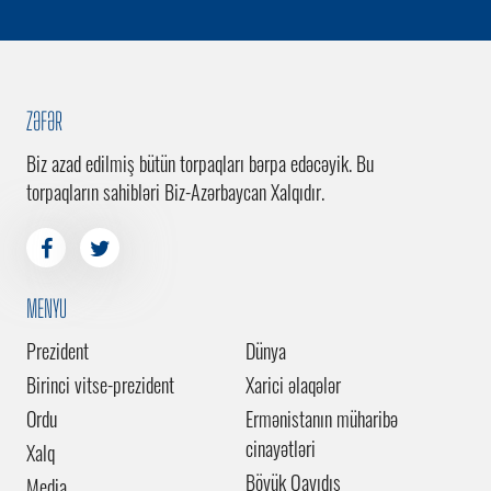
ZƏFƏR
Biz azad edilmiş bütün torpaqları bərpa edəcəyik. Bu
torpaqların sahibləri Biz-Azərbaycan Xalqıdır.
MENYU
Prezident
Dünya
Birinci vitse-prezident
Xarici əlaqələr
Ordu
Ermənistanın müharibə
cinayətləri
Xalq
Böyük Qayıdış
Media