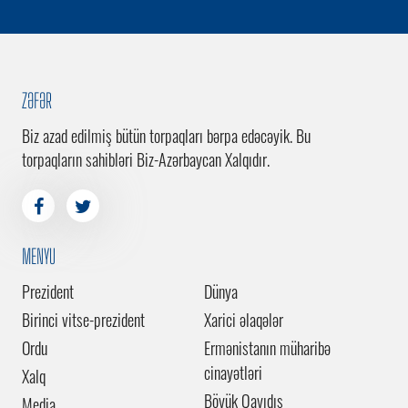
ZƏFƏR
Biz azad edilmiş bütün torpaqları bərpa edəcəyik. Bu
torpaqların sahibləri Biz-Azərbaycan Xalqıdır.
MENYU
Prezident
Dünya
Birinci vitse-prezident
Xarici əlaqələr
Ordu
Ermənistanın müharibə
cinayətləri
Xalq
Böyük Qayıdış
Media