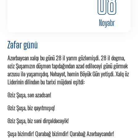
08
Noyabr
Zəfər günü
Azərbaycan xalqı bu günü 28 il yarım gözləmişdi. 28 il dogma,
əziz Şuşamızın düşmən tapdağından azad ediləcəyi günü görmək
arzusu ilə yaşamışdıq. Nəhayət, həmin Böyük Gün yetişdi. Xalq öz
Liderinin dilindən bu tarixi müjdəni eşitdi:
Əziz Şuşa, sən azadsan!
Əziz Şuşa, biz qayıtmışıq!
Əziz Şuşa, biz səni dirçəldəcəyik!
Şuşa bizimdir! Qarabağ bizimdir! Qarabağ Azərbaycandır!