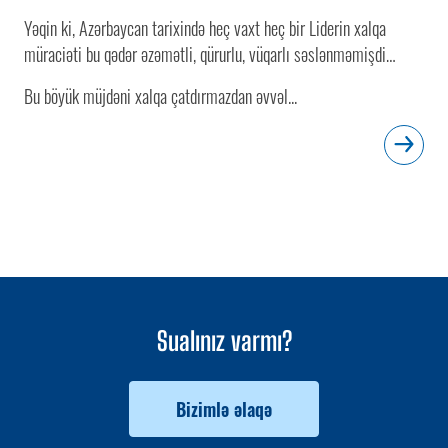
Yəqin ki, Azərbaycan tarixində heç vaxt heç bir Liderin xalqa
müraciəti bu qədər əzəmətli, qürurlu, vüqarlı səslənməmişdi…
Bu böyük müjdəni xalqa çatdırmazdan əvvəl...
Sualınız varmı?
Bizimlə əlaqə