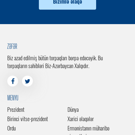
Bizimlə əlaqə
ZƏFƏR
Biz azad edilmiş bütün torpaqları bərpa edəcəyik. Bu
torpaqların sahibləri Biz-Azərbaycan Xalqıdır.
MENYU
Prezident
Dünya
Birinci vitse-prezident
Xarici əlaqələr
Ordu
Ermənistanın müharibə