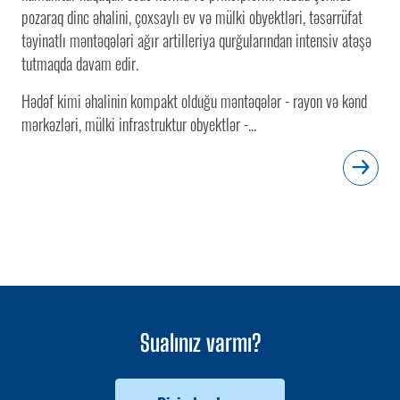
pozaraq dinc əhalini, çoxsaylı ev və mülki obyektləri, təsərrüfat
təyinatlı məntəqələri ağır artilleriya qurğularından intensiv atəşə
tutmaqda davam edir.
Hədəf kimi əhalinin kompakt olduğu məntəqələr - rayon və kənd
mərkəzləri, mülki infrastruktur obyektlər -...
Sualınız varmı?