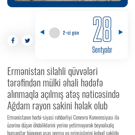
28
2-ci gün
Sentyabr
Ermənistan silahli qüvvələri
tərəfindən mülki əhali hədəfə
alınmaqla açılmış atəş nəticəsində
Ağdam rayon sakini həlak olub
Ermənistanın hərbi-siyasi rəhbərliyi Cenevrə Konvensiyası ilə
üzərinə düşən öhdəliklərini yerinə yetirməyərək beynəlxalq
humanitar hüququn əsas norma və prinsiplərini kobud şəkildə