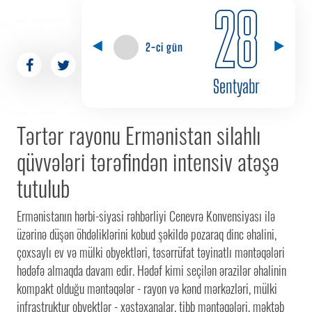
28
2-ci gün
Sentyabr
Tərtər rayonu Ermənistan silahlı
qüvvələri tərəfindən intensiv atəşə
tutulub
Ermənistanın hərbi-siyasi rəhbərliyi Cenevrə Konvensiyası ilə
üzərinə düşən öhdəliklərini kobud şəkildə pozaraq dinc əhalini,
çoxsaylı ev və mülki obyektləri, təsərrüfat təyinatlı məntəqələri
hədəfə almaqda davam edir. Hədəf kimi seçilən ərazilər əhalinin
kompakt olduğu məntəqələr - rayon və kənd mərkəzləri, mülki
infrastruktur obyektlər - xəstəxanalar, tibb məntəqələri, məktəb