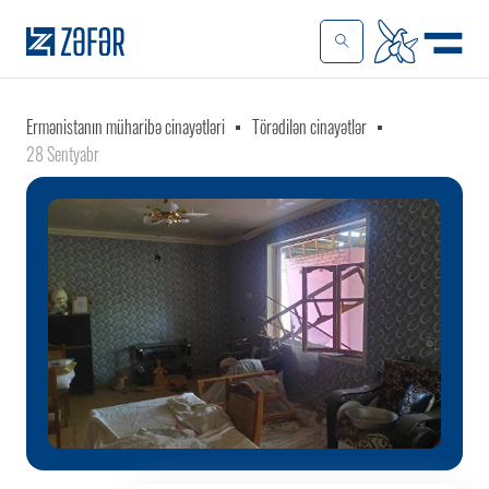
Ermənistanın müharibə cinayətləri
Törədilən cinayətlər
28 Sentyabr