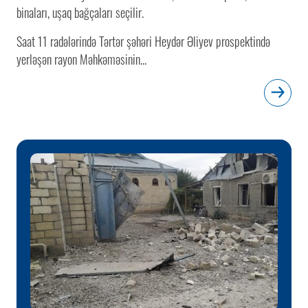
binaları, uşaq bağçaları seçilir.
Saat 11 radələrində Tərtər şəhəri Heydər Əliyev prospektində
yerləşən rayon Məhkəməsinin...