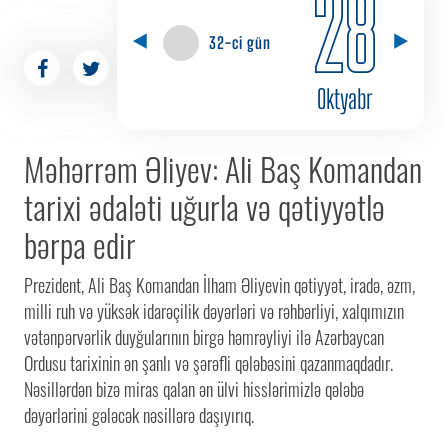
28
32-ci gün
Oktyabr
Məhərrəm Əliyev: Ali Baş Komandan
tarixi ədaləti uğurla və qətiyyətlə
bərpa edir
Prezident, Ali Baş Komandan İlham Əliyevin qətiyyət, iradə, əzm,
milli ruh və yüksək idarəçilik dəyərləri və rəhbərliyi, xalqımızın
vətənpərvərlik duyğularının birgə həmrəyliyi ilə Azərbaycan
Ordusu tarixinin ən şanlı və şərəfli qələbəsini qazanmaqdadır.
Nəsillərdən bizə miras qalan ən ülvi hisslərimizlə qələbə
dəyərlərini gələcək nəsillərə daşıyırıq.