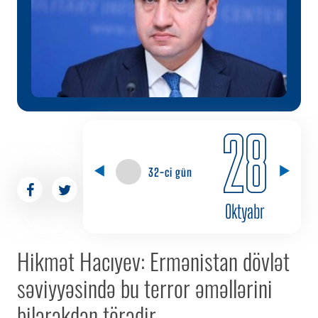
28
32-ci gün
Oktyabr
Hikmət Hacıyev: Ermənistan dövlət
səviyyəsində bu terror əməllərini
bilərəkdən törədir