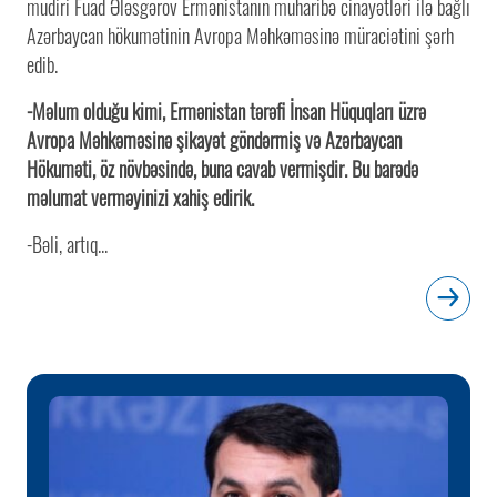
müdiri Fuad Ələsgərov Ermənistanın müharibə cinayətləri ilə bağlı
Azərbaycan hökumətinin Avropa Məhkəməsinə müraciətini şərh
edib.
-Məlum olduğu kimi, Ermənistan tərəfi İnsan Hüquqları üzrə
Avropa Məhkəməsinə şikayət göndərmiş və Azərbaycan
Hökuməti, öz növbəsində, buna cavab vermişdir. Bu barədə
məlumat verməyinizi xahiş edirik.
-Bəli, artıq...