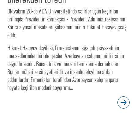
Oktyabrın 28-də ADA Universitetində səfirlər üçün keçirilən
brifinqdə Prezidentin köməkçisi - Prezident Administrasiyasının
Xarici siyasət məsələləri şöbəsinin müdiri Hikmət Hacıyev çıxış
edib.
Hikmət Hacıyev deyib ki, Ermənistanın işğalçılıq siyasətinin
məqsədlərindən biri də qəsdən Azərbaycan xalqının milli irsinin
dağıdılmasıdır. Buna etnik və mədəni təmizləmə demək olar.
Bunlar müharibə cinayətləridir və insanlıq əleyhinə atılan
addımlardır. Ermənistan tərəfindən Azərbaycan xalqına qarşı
həyata keçirilən mədəni soyqırımı...