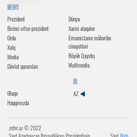
MENYU
Prezident
Dünya
Birinci vitse-prezident
Xarici əlaqələr
Ordu
Ermənistanın müharibə
cinayətləri
Xalq
Böyük Qayıdış
Media
Multimedia
Dövlət qurumları
DİL
Əlaqə
AZ
Haqqımızda
zefer.az ©️ 2022
Sayt Azərbaycan Respublikası Prezidentinin
Sayt
Web