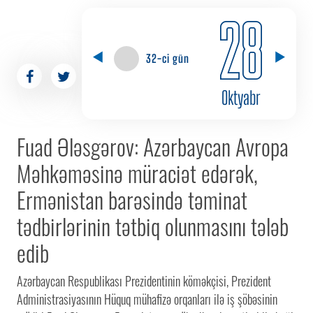
28
32-ci gün
Oktyabr
Fuad Ələsgərov: Azərbaycan Avropa
Məhkəməsinə müraciət edərək,
Ermənistan barəsində təminat
tədbirlərinin tətbiq olunmasını tələb
edib
Azərbaycan Respublikası Prezidentinin köməkçisi, Prezident
Administrasiyasının Hüquq mühafizə orqanları ilə iş şöbəsinin