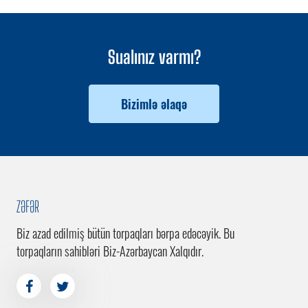
Sualınız varmı?
Bizimlə əlaqə
ZƏFƏR
Biz azad edilmiş bütün torpaqları bərpa edəcəyik. Bu
torpaqların sahibləri Biz-Azərbaycan Xalqıdır.