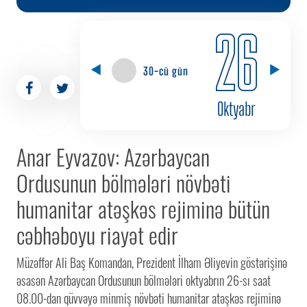
26
30-cü gün
Oktyabr
Anar Eyvazov: Azərbaycan
Ordusunun bölmələri növbəti
humanitar atəşkəs rejiminə bütün
cəbhəboyu riayət edir
Müzəffər Ali Baş Komandan, Prezident İlham Əliyevin göstərişinə
əsasən Azərbaycan Ordusunun bölmələri oktyabrın 26-sı saat
08.00-dan qüvvəyə minmiş növbəti humanitar atəşkəs rejiminə