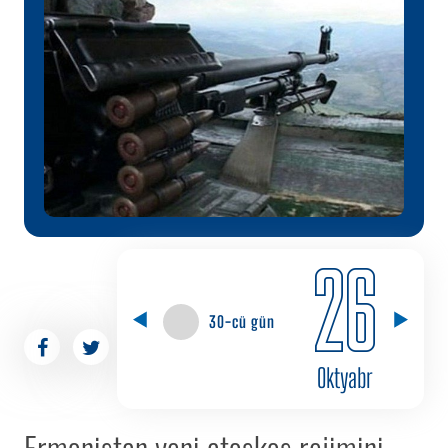
26
30-cü gün
Oktyabr
Ermənistan yeni atəşkəs rejimini