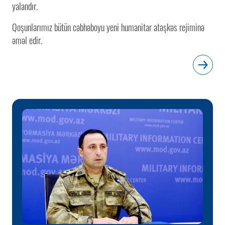
yalandır.
Qoşunlarımız bütün cəbhəboyu yeni humanitar atəşkəs rejiminə
əməl edir.