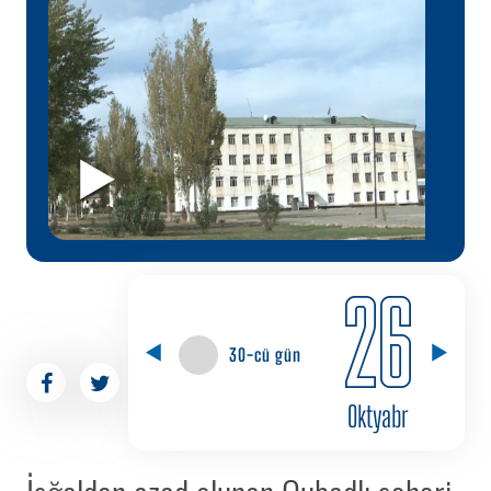
26
30-cü gün
Oktyabr