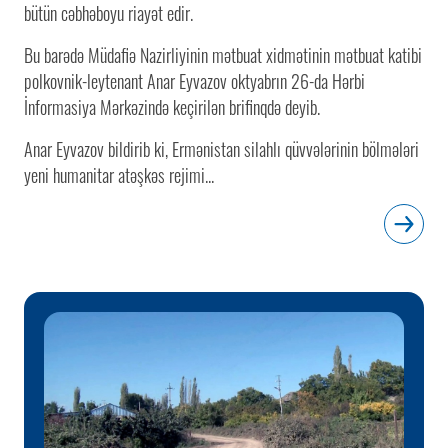
bütün cəbhəboyu riayət edir.
Bu barədə Müdafiə Nazirliyinin mətbuat xidmətinin mətbuat katibi
polkovnik-leytenant Anar Eyvazov oktyabrın 26-da Hərbi
İnformasiya Mərkəzində keçirilən brifinqdə deyib.
Anar Eyvazov bildirib ki, Ermənistan silahlı qüvvələrinin bölmələri
yeni humanitar atəşkəs rejimi...