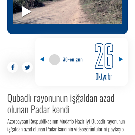
26
30-cü gün
Oktyabr
Qubadlı rayonunun işğaldan azad
olunan Padar kəndi
Azərbaycan Respublikasının Müdafiə Nazirliyi Qubadlı rayonunun
işğaldan azad olunan Padar kəndinin videogörüntülərini paylaşıb.