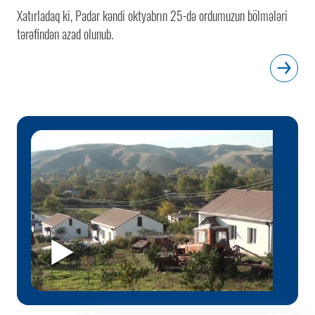
Xatırladaq ki, Padar kəndi oktyabrın 25-də ordumuzun bölmələri
tərəfindən azad olunub.