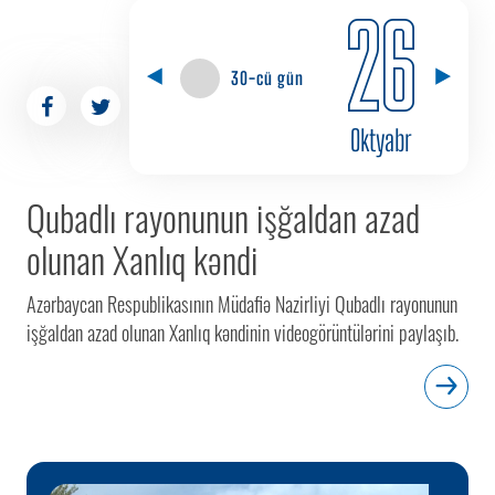
26
30-cü gün
Oktyabr
Qubadlı rayonunun işğaldan azad
olunan Xanlıq kəndi
Azərbaycan Respublikasının Müdafiə Nazirliyi Qubadlı rayonunun
işğaldan azad olunan Xanlıq kəndinin videogörüntülərini paylaşıb.