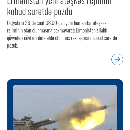
kobud surətdə pozdu
Oktyabrın 26-da saat 08.00-dan yeni humanitar atəşkəs
rejiminin elan olunmasına baxmayaraq Ermənistan silahlı
qüvvələri növbəti dəfə əldə olunmuş razılaşmanı kobud surətdə
pozub.