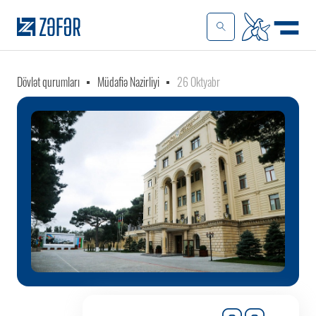
Dövlət qurumları
Müdafiə Nazirliyi
26 Oktyabr