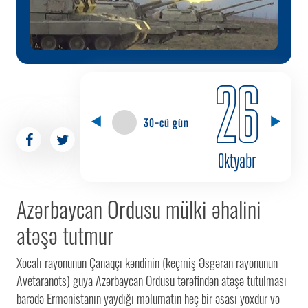
26
30-cü gün
Oktyabr
Azərbaycan Ordusu mülki əhalini
atəşə tutmur
Xocalı rayonunun Çanaqçı kəndinin (keçmiş Əsgəran rayonunun
Avetaranots) guya Azərbaycan Ordusu tərəfindən atəşə tutulması
barədə Ermənistanın yaydığı məlumatın heç bir əsası yoxdur və