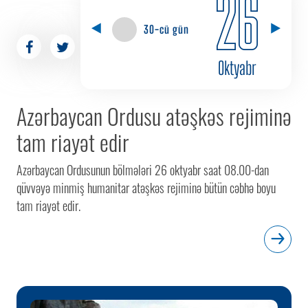
26
30-cü gün
Oktyabr
Azərbaycan Ordusu atəşkəs rejiminə
tam riayət edir
Azərbaycan Ordusunun bölmələri 26 oktyabr saat 08.00-dan
qüvvəyə minmiş humanitar atəşkəs rejiminə bütün cəbhə boyu
tam riayət edir.