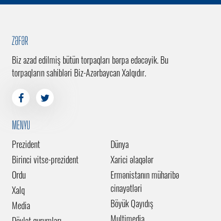
ZƏFƏR
Biz azad edilmiş bütün torpaqları bərpa edəcəyik. Bu
torpaqların sahibləri Biz-Azərbaycan Xalqıdır.
MENYU
Prezident
Dünya
Birinci vitse-prezident
Xarici əlaqələr
Ordu
Ermənistanın müharibə
cinayətləri
Xalq
Böyük Qayıdış
Media
Multimedia
Dövlət qurumları