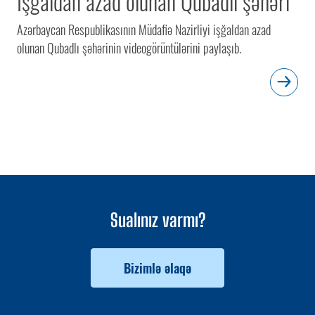
İşğaldan azad olunan Qubadlı şəhəri
Azərbaycan Respublikasının Müdafiə Nazirliyi işğaldan azad
olunan Qubadlı şəhərinin videogörüntülərini paylaşıb.
Sualınız varmı?
Bizimlə əlaqə