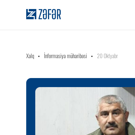
Xalq
İnformasiya müharibəsi
20 Oktyabr