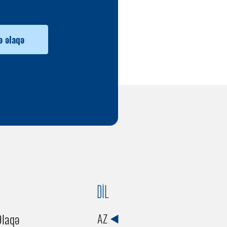
ə əlaqə
DİL
Əlaqə
AZ