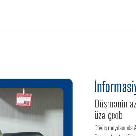
İnformasi
Düşmənin azə
üzə çıxıb
Döyüş meydanında A