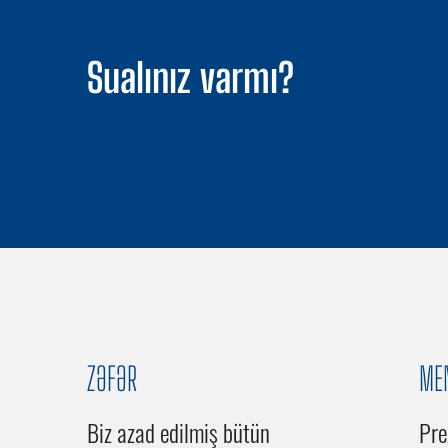
Sualınız varmı?
ZƏFƏR
ME
Biz azad edilmiş bütün
Pre