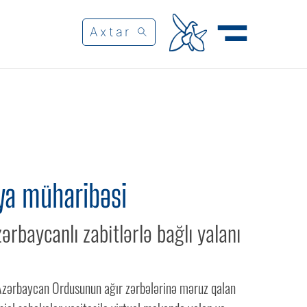
ya müharibəsi
rbaycanlı zabitlərlə bağlı yalanı
zərbaycan Ordusunun ağır zərbələrinə məruz qalan