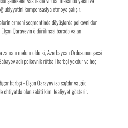
sial şəbəkələr vasitəsilə virtual məkanda yalan və
lubiyyətini kompensasiya etməyə çalışır.
kələrin erməni seqmentində döyüşlərdə polkovniklər
 Elşən Qarayevin öldürülməsi barədə yalan
ma zamanı məlum oldu ki, Azərbaycan Ordusunun şəxsi
abayev adlı polkovnik rütbəli hərbçi yoxdur və heç
digər hərbçi - Elşən Qarayev isə sağdır və güc
də ehtiyatda olan zabiti kimi fəaliyyət göstərir.