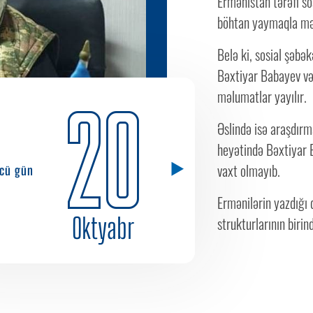
Ermənistan tərəfi so
böhtan yaymaqla məğ
Belə ki, sosial şəbə
Bəxtiyar Babayev və
məlumatlar yayılır.
20
Əslində isə araşdır
heyətində Bəxtiyar B
vaxt olmayıb.
cü gün
Ermənilərin yazdığı 
Oktyabr
strukturlarının birin