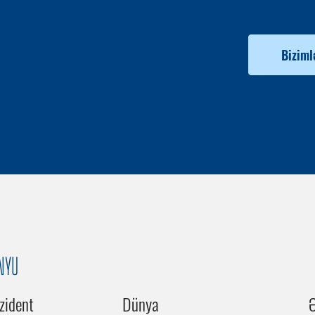
Biziml
NYU
zident
Dünya