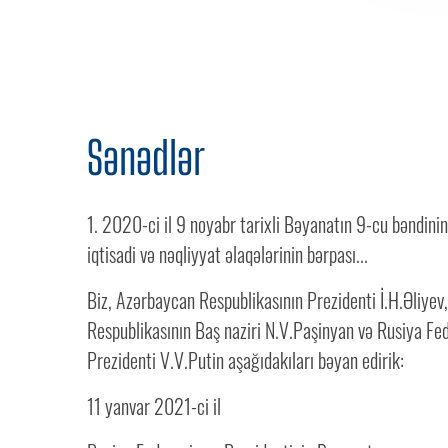
Sənədlər
1. 2020-ci il 9 noyabr tarixli Bəyanatın 9-cu bəndini
iqtisadi və nəqliyyat əlaqələrinin bərpası...
Biz, Azərbaycan Respublikasının Prezidenti İ.H.Əliyev
Respublikasının Baş naziri N.V.Paşinyan və Rusiya Fe
Prezidenti V.V.Putin aşağıdakıları bəyan edirik:
11 yanvar 2021-ci il