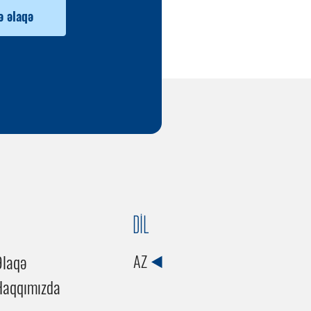
ə əlaqə
DİL
Əlaqə
AZ
Haqqımızda