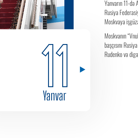
Yanvarın 11-də 
Rusiya Federasiy
Moskvaya işgüza
Moskvanın “Vnuk
11
başçısını Rusiya
Rudenko və digər
Yanvar