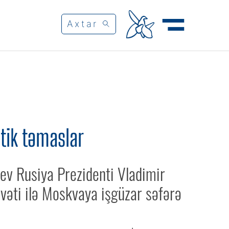
tik təmaslar
yev Rusiya Prezidenti Vladimir
əvəti ilə Moskvaya işgüzar səfərə