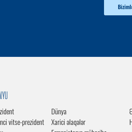
Biziml
NYU
zident
Dünya
inci vitse-prezident
Xarici əlaqələr