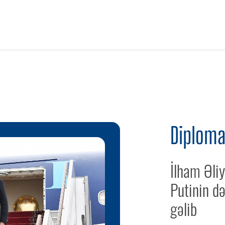
Diploma
İlham Əli
Putinin d
gəlib