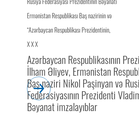
Rusiya Federasiyası Prezidentinin Bəyanatı
Ermənistan Respublikası Baş nazirinin və
“Azərbaycan Respublikası Prezidentinin,
X X X
Azərbaycan Respublikasının Prez
İlham Əliyev, Ermənistan Respubl
Baş naziri Nikol Paşinyan və Rus
Federasiyasının Prezidenti Vladi
Bəyanat imzalayıblar