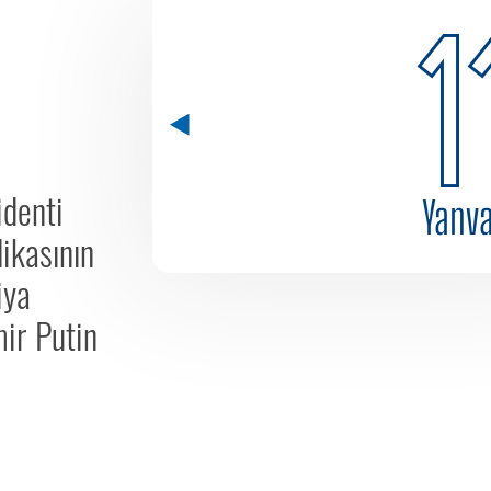
1
identi
Yanv
ikasının
iya
mir Putin