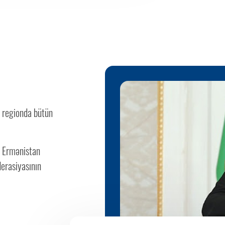
n regionda bütün
, Ermənistan
derasiyasının