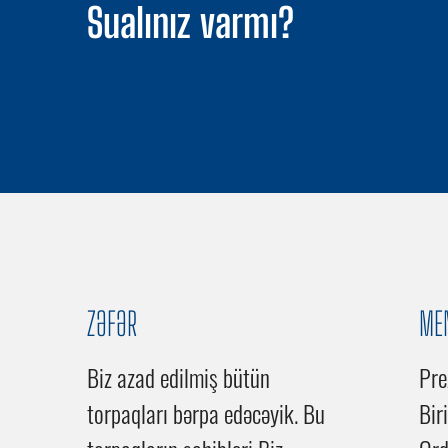
Sualınız varmı?
ZƏFƏR
ME
Biz azad edilmiş bütün
Pre
torpaqları bərpa edəcəyik. Bu
Bir