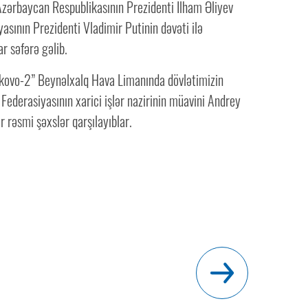
Azərbaycan Respublikasının Prezidenti İlham Əliyev
asının Prezidenti Vladimir Putinin dəvəti ilə
r səfərə gəlib.
ovo-2” Beynəlxalq Hava Limanında dövlətimizin
 Federasiyasının xarici işlər nazirinin müavini Andrey
 rəsmi şəxslər qarşılayıblar.