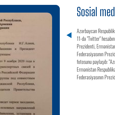
Sosial med
Azərbaycan Respublika
11-də "Tvitter" hesab
Prezidenti, Ermənistan
Federasiyasının Prezid
fotosunu paylaşıb: "A
Ermənistan Respublika
Federasiyasının Prezid