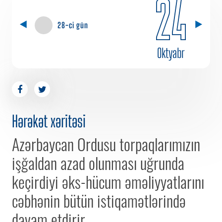
24
28-ci gün
Oktyabr
Hərəkət xəritəsi
Azərbaycan Ordusu torpaqlarımızın
işğaldan azad olunması uğrunda
keçirdiyi əks-hücum əməliyyatlarını
cəbhənin bütün istiqamətlərində
davam etdirir.