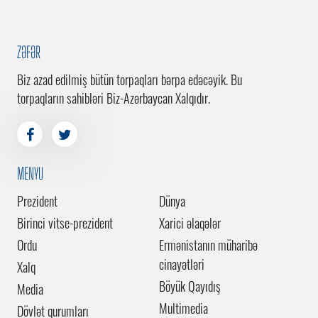
ZƏFƏR
Biz azad edilmiş bütün torpaqları bərpa edəcəyik. Bu
torpaqların sahibləri Biz-Azərbaycan Xalqıdır.
MENYU
Prezident
Dünya
Birinci vitse-prezident
Xarici əlaqələr
Ordu
Ermənistanın müharibə
cinayətləri
Xalq
Böyük Qayıdış
Media
Multimedia
Dövlət qurumları