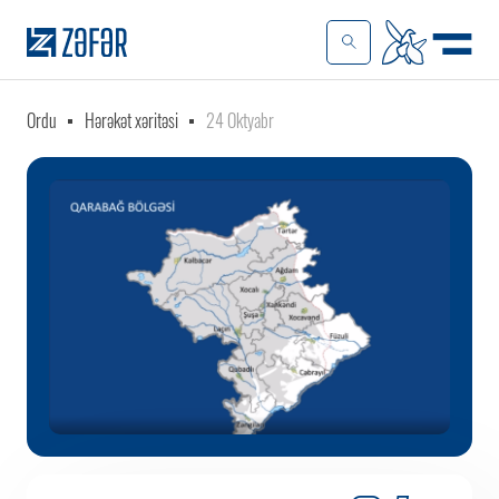
Ordu
Hərəkət xəritəsi
24 Oktyabr