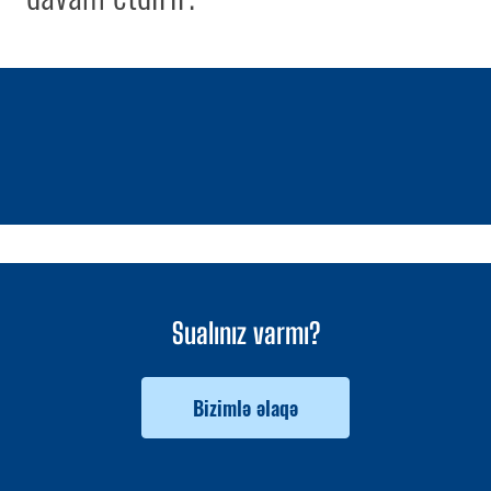
1 / 0
Sualınız varmı?
Bizimlə əlaqə