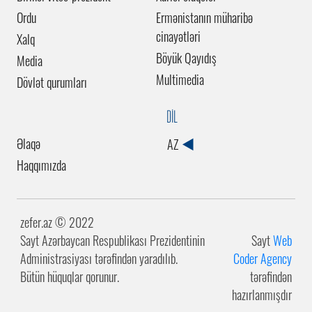
Ordu
Ermənistanın müharibə
cinayətləri
Xalq
Böyük Qayıdış
Media
Multimedia
Dövlət qurumları
DİL
Əlaqə
AZ
Haqqımızda
zefer.az ©️ 2022
Sayt Azərbaycan Respublikası Prezidentinin
Sayt
Web
Administrasiyası tərəfindən yaradılıb.
Coder Agency
Bütün hüquqlar qorunur.
tərəfindən
hazırlanmışdır