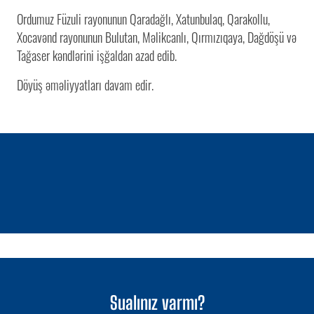
Ordumuz Füzuli rayonunun Qaradağlı, Xatunbulaq, Qarakollu,
Xocavənd rayonunun Bulutan, Məlikcanlı, Qırmızıqaya, Dağdöşü və
Tağaser kəndlərini işğaldan azad edib.
Döyüş əməliyyatları davam edir.
1 / 0
Sualınız varmı?