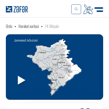
Ordu
Hərəkət xəritəsi
14 Oktyabr