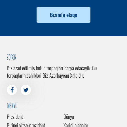
Bizimlə əlaqə
ZƏFƏR
Biz azad edilmiş bütün torpaqları bərpa edəcəyik. Bu
torpaqların sahibləri Biz-Azərbaycan Xalqıdır.
MENYU
Prezident
Dünya
Birinci vitse-prezident
Xarici əlaqələr