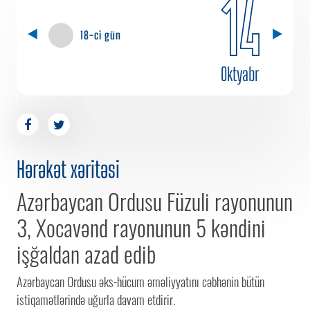
14
18-ci gün
Oktyabr
Hərəkət xəritəsi
Azərbaycan Ordusu Füzuli rayonunun
3, Xocavənd rayonunun 5 kəndini
işğaldan azad edib
Azərbaycan Ordusu əks-hücum əməliyyatını cəbhənin bütün
istiqamətlərində uğurla davam etdirir.