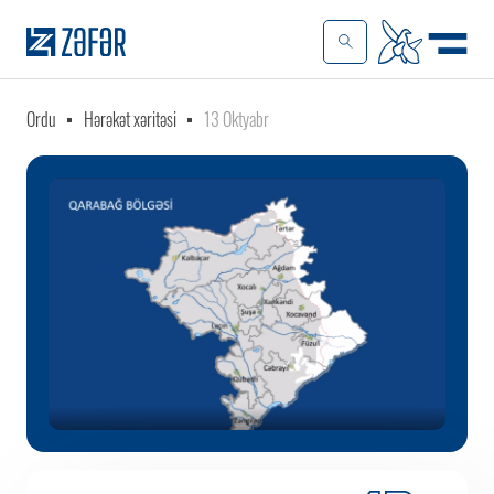
Ordu
Hərəkət xəritəsi
13 Oktyabr