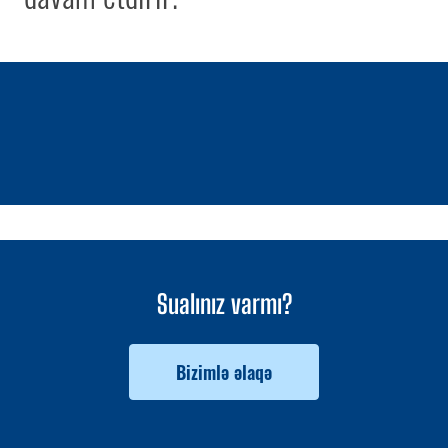
1 / 0
Sualınız varmı?
Bizimlə əlaqə