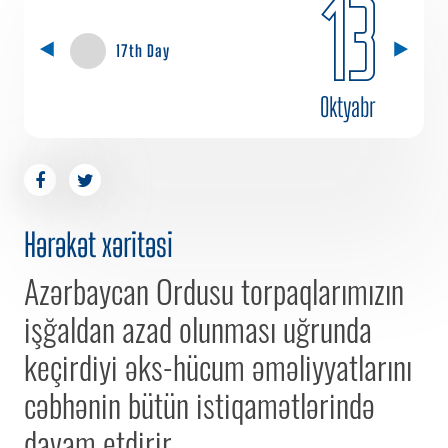
13
17th Day
Oktyabr
Hərəkət xəritəsi
Azərbaycan Ordusu torpaqlarımızın
işğaldan azad olunması uğrunda
keçirdiyi əks-hücum əməliyyatlarını
cəbhənin bütün istiqamətlərində
davam etdirir.