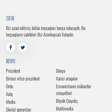
ZƏFƏR
Biz azad edilmiş bütün torpaqları bərpa edəcəyik. Bu
torpaqların sahibləri Biz-Azərbaycan Xalqıdır.
MENYU
Prezident
Dünya
Birinci vitse-prezident
Xarici əlaqələr
Ordu
Ermənistanın müharibə
cinayətləri
Xalq
Böyük Qayıdış
Media
Multimedia
Dövlət qurumları