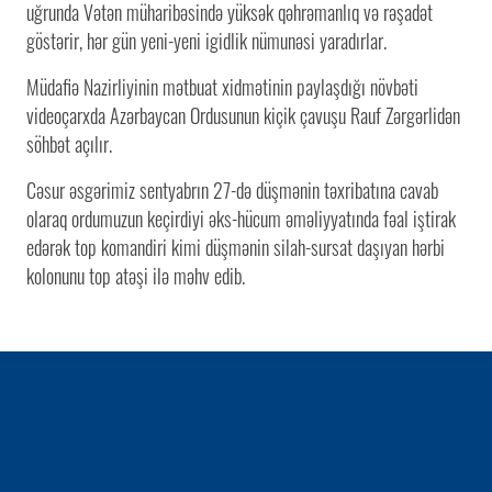
uğrunda Vətən müharibəsində yüksək qəhrəmanlıq və rəşadət
göstərir, hər gün yeni-yeni igidlik nümunəsi yaradırlar.
Müdafiə Nazirliyinin mətbuat xidmətinin paylaşdığı növbəti
videoçarxda Azərbaycan Ordusunun kiçik çavuşu Rauf Zərgərlidən
söhbət açılır.
Cəsur əsgərimiz sentyabrın 27-də düşmənin təxribatına cavab
olaraq ordumuzun keçirdiyi əks-hücum əməliyyatında fəal iştirak
edərək top komandiri kimi düşmənin silah-sursat daşıyan hərbi
kolonunu top atəşi ilə məhv edib.
1 / 0