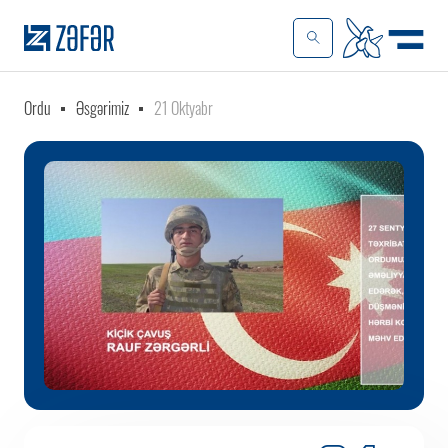
Ordu
Əsgərimiz
21 Oktyabr