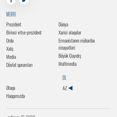
MENYU
Prezident
Dünya
Birinci vitse-prezident
Xarici əlaqələr
Ordu
Ermənistanın müharibə
cinayətləri
Xalq
Böyük Qayıdış
Media
Multimedia
Dövlət qurumları
DİL
Əlaqə
AZ
Haqqımızda