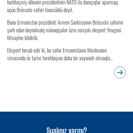
hərbləşmiş ölkənin prezidentinin NATO ilə danışıqlar aparmaq
üçün Brüsselə səfəri təəccüblü deyil.
Bunu Ermənistan prezidenti Armen Sarkisyanın Brüsselə səfərini
şərh edən beynəlxalq münaqişələr üzrə rusiyalı ekspert Yevgeni
Mixaylov bildirib.
Ekspert hesab edir ki, bu səfər Ermənistanın Moskvanın
simasında öz tarixi tərəfdaşına daha bir xəyanəti olmaqla...
Sualınız varmı?