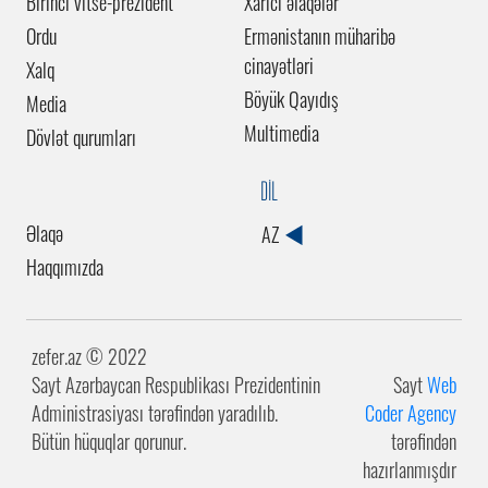
Birinci vitse-prezident
Xarici əlaqələr
Ordu
Ermənistanın müharibə
cinayətləri
Xalq
Böyük Qayıdış
Media
Multimedia
Dövlət qurumları
DİL
Əlaqə
AZ
Haqqımızda
zefer.az ©️ 2022
Sayt Azərbaycan Respublikası Prezidentinin
Sayt
Web
Administrasiyası tərəfindən yaradılıb.
Coder Agency
Bütün hüquqlar qorunur.
tərəfindən
hazırlanmışdır