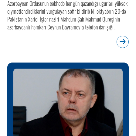
Azərbaycan Ordusunun cəbhədə hər gün qazandığı uğurları yüksək
qiymətləndirdiklərini vurğulayan səfir bildirib ki, oktyabrın 20-də
Pakistanın Xarici İşlər naziri Mahdum Şah Mahmud Qureşinin
azərbaycanlı həmkarı Ceyhun Bayramovla telefon danışığı...