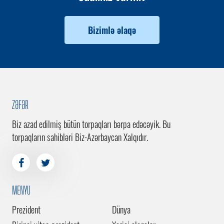
Bizimlə əlaqə
ZƏFƏR
Biz azad edilmiş bütün torpaqları bərpa edəcəyik. Bu
torpaqların sahibləri Biz-Azərbaycan Xalqıdır.
MENYU
Prezident
Dünya