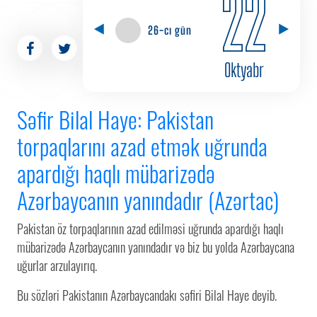
22
26-cı gün
Oktyabr
Səfir Bilal Haye: Pakistan
torpaqlarını azad etmək uğrunda
apardığı haqlı mübarizədə
Azərbaycanın yanındadır (Azərtac)
Pakistan öz torpaqlarının azad edilməsi uğrunda apardığı haqlı
mübarizədə Azərbaycanın yanındadır və biz bu yolda Azərbaycana
uğurlar arzulayırıq.
Bu sözləri Pakistanın Azərbaycandakı səfiri Bilal Haye deyib.