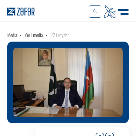
Media
Yerli media
22 Oktyabr