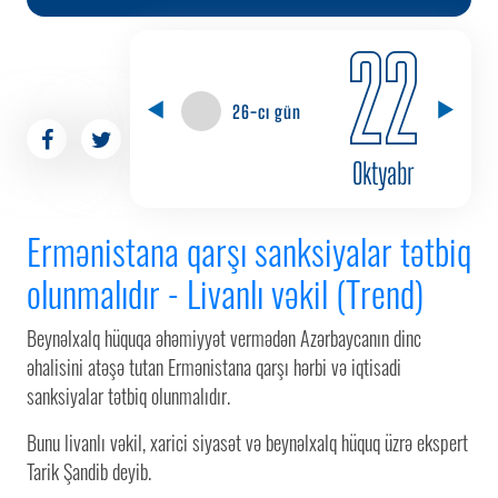
22
26-cı gün
Oktyabr
Ermənistana qarşı sanksiyalar tətbiq
olunmalıdır - Livanlı vəkil (Trend)
Beynəlxalq hüquqa əhəmiyyət vermədən Azərbaycanın dinc
əhalisini atəşə tutan Ermənistana qarşı hərbi və iqtisadi
sanksiyalar tətbiq olunmalıdır.
Bunu livanlı vəkil, xarici siyasət və beynəlxalq hüquq üzrə ekspert
Tarik Şandib deyib.