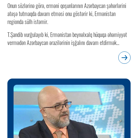
Onun sözlərinə görə, erməni qoşunlarının Azərbaycan şəhərlərini
atəşə tutmaqda davam etməsi onu göstərir ki, Ermənistan
regionda sülh istəmir.
T.Şandib vurğulayıb ki, Ermənistan beynəlxalq hüquqa əhəmiyyət
vermədən Azərbaycan ərazilərinin işğalını davam etdirmək...