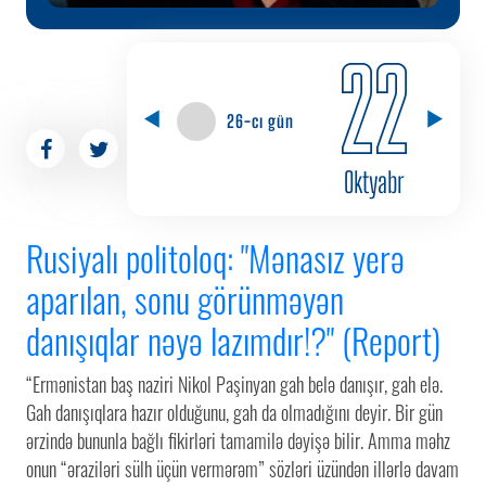
22
26-cı gün
Oktyabr
Rusiyalı politoloq: "Mənasız yerə
aparılan, sonu görünməyən
danışıqlar nəyə lazımdır!?" (Report)
“Ermənistan baş naziri Nikol Paşinyan gah belə danışır, gah elə.
Gah danışıqlara hazır olduğunu, gah da olmadığını deyir. Bir gün
ərzində bununla bağlı fikirləri tamamilə dəyişə bilir. Amma məhz
onun “əraziləri sülh üçün vermərəm” sözləri üzündən illərlə davam