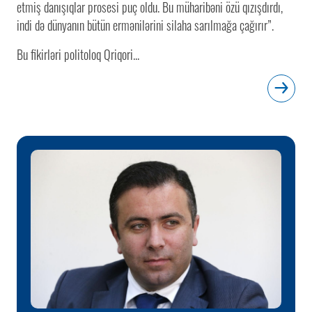
etmiş danışıqlar prosesi puç oldu. Bu müharibəni özü qızışdırdı,
indi də dünyanın bütün ermənilərini silaha sarılmağa çağırır”.
Bu fikirləri politoloq Qriqori...