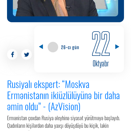
22
26-cı gün
Oktyabr
Rusiyalı ekspert: “Moskva
Ermənistanın ikiüzlülüyünə bir daha
əmin oldu” - (AzVision)
Ermənistan çoxdan Rusiya əleyhinə siyasət yürütməyə başlayıb.
Qadınların kişilərdən daha yaxşı döyüşdüyü bu kiçik, lakin