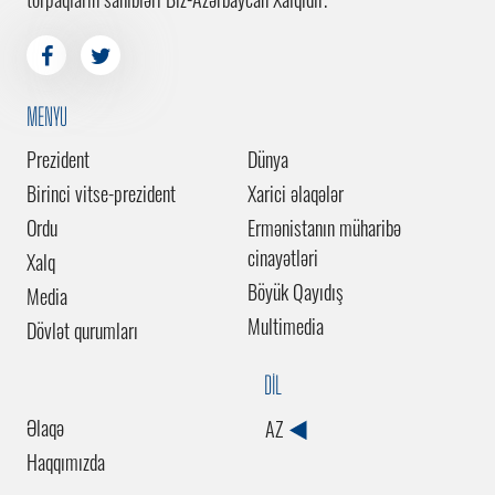
MENYU
Prezident
Dünya
Birinci vitse-prezident
Xarici əlaqələr
Ordu
Ermənistanın müharibə
cinayətləri
Xalq
Böyük Qayıdış
Media
Multimedia
Dövlət qurumları
DİL
Əlaqə
AZ
Haqqımızda