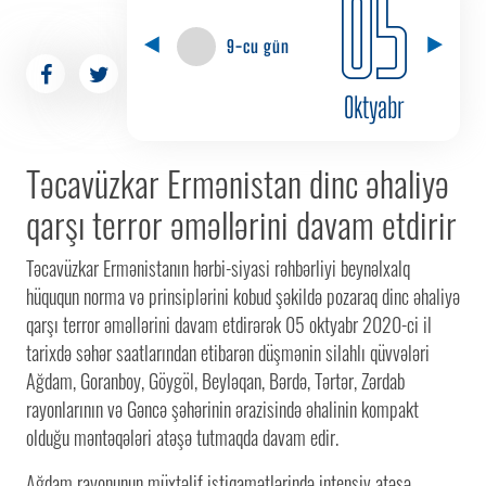
05
9-cu gün
Oktyabr
Təcavüzkar Ermənistan dinc əhaliyə
qarşı terror əməllərini davam etdirir
Təcavüzkar Ermənistanın hərbi-siyasi rəhbərliyi beynəlxalq
hüququn norma və prinsiplərini kobud şəkildə pozaraq dinc əhaliyə
qarşı terror əməllərini davam etdirərək 05 oktyabr 2020-ci il
tarixdə səhər saatlarından etibarən düşmənin silahlı qüvvələri
Ağdam, Goranboy, Göygöl, Beyləqan, Bərdə, Tərtər, Zərdab
rayonlarının və Gəncə şəhərinin ərazisində əhalinin kompakt
olduğu məntəqələri atəşə tutmaqda davam edir.
Ağdam rayonunun müxtəlif istiqamətlərində intensiv atəşə