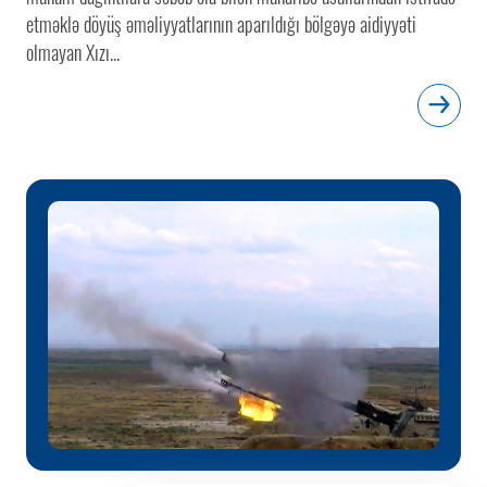
etməklə döyüş əməliyyatlarının aparıldığı bölgəyə aidiyyəti
olmayan Xızı...