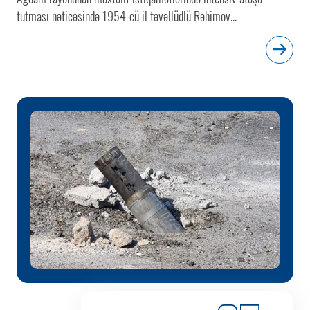
tutması nəticəsində 1954-cü il təvəllüdlü Rəhimov...