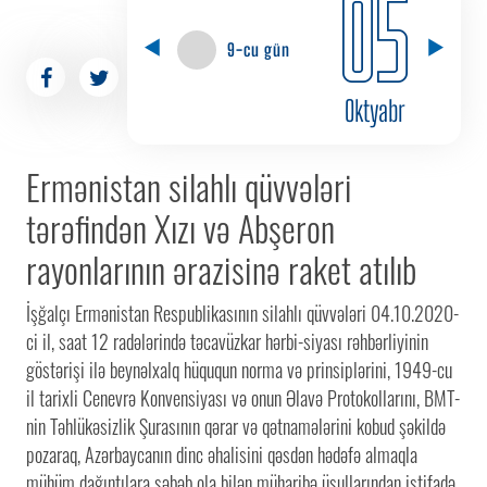
05
9-cu gün
Oktyabr
Ermənistan silahlı qüvvələri
tərəfindən Xızı və Abşeron
rayonlarının ərazisinə raket atılıb
İşğalçı Ermənistan Respublikasının silahlı qüvvələri 04.10.2020-
ci il, saat 12 radələrində təcavüzkar hərbi-siyası rəhbərliyinin
göstərişi ilə beynəlxalq hüququn norma və prinsiplərini, 1949-cu
il tarixli Cenevrə Konvensiyası və onun Əlavə Protokollarını, BMT-
nin Təhlükəsizlik Şurasının qərar və qətnamələrini kobud şəkildə
pozaraq, Azərbaycanın dinc əhalisini qəsdən hədəfə almaqla
mühüm dağıntılara səbəb ola bilən müharibə üsullarından istifadə