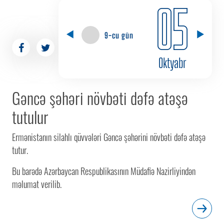
05
9-cu gün
Oktyabr
Gəncə şəhəri növbəti dəfə atəşə
tutulur
Ermənistanın silahlı qüvvələri Gəncə şəhərini növbəti dəfə atəşə
tutur.
Bu barədə Azərbaycan Respublikasının Müdafiə Nazirliyindən
məlumat verilib.