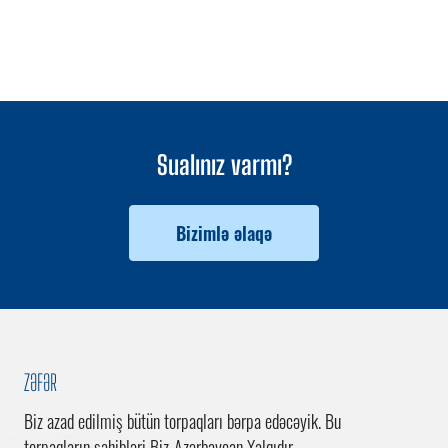
Sualınız varmı?
Bizimlə əlaqə
ZƏFƏR
Biz azad edilmiş bütün torpaqları bərpa edəcəyik. Bu
torpaqların sahibləri Biz-Azərbaycan Xalqıdır.