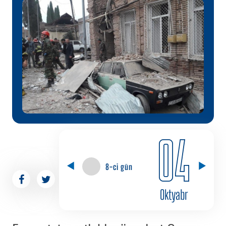
04
8-ci gün
Oktyabr