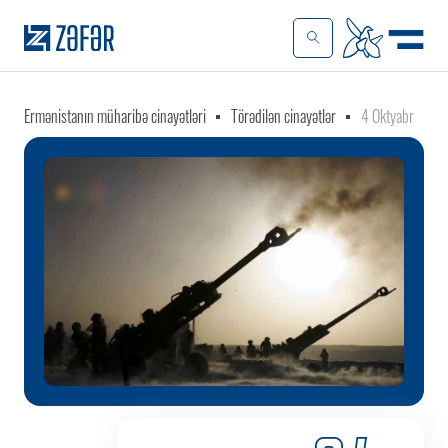
Ermənistanın müharibə cinayətləri
Törədilən cinayətlər
4 Oktyabr