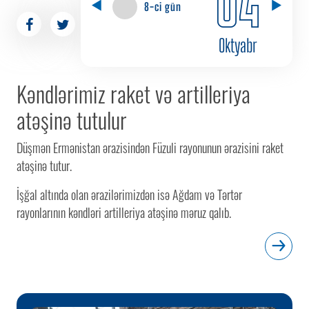
8-ci gün
Oktyabr
Kəndlərimiz raket və artilleriya
atəşinə tutulur
Düşmən Ermənistan ərazisindən Füzuli rayonunun ərazisini raket
atəşinə tutur.
İşğal altında olan ərazilərimizdən isə Ağdam və Tərtər
rayonlarının kəndləri artilleriya atəşinə məruz qalıb.