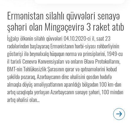
Ermənistan silahlı qüvvələri senayə
şəhəri olan Mingəçevirə 3 raket atıb
İşğalçı ölkənin silahlı qüvvələri 04.10.2020-ci il, saat 23
radələrindən başlayaraq Ermənistanın hərbi-siyası rəhbərliyinin
göstərişi ilə beynəlxalq hüququn norma və prinsiplərini, 1949-cu
il tarixli Cenevrə Konvensiyaları və onların Əlavə Protokollarını,
BMT-nin Təhlükəsizlik Şurasının qərar və qətnamələrini kobud
şəkildə pozaraq, Azərbaycanın dinc əhalisini qəsdən hədəfə
almaqla döyüş əməliyyatlarının aparıldığı bölgədən 100 km-dən
artıq uzaqlıqda yerləşən Azərbaycanın sənaye şəhəri, 100 mindən
artıq əhalisi olan...