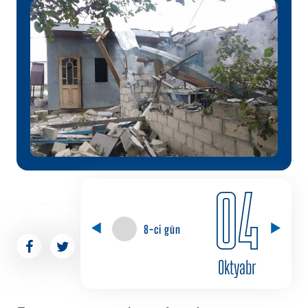
04
8-ci gün
Oktyabr