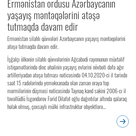
Ermənistan ordusu Azərbaycanın
yaşayış məntəqələrini atəşə
tutmaqda davam edir
Ermənistan silahlı qüvvələri Azərbaycanın yaşayış məntəqələrini
atəşə tutmaqda davam edir.
İşğalçı ölkənin silahlı qüvvələrinin Ağcabədi rayonunun müxtəlif
istiqamətlərində dinc əhalinin yaşayış evlərini növbəti dəfə ağır
artilleriyadan atəşə tutması nəticəsində 04.10.2020-ci il tarixdə
saat 15 radələrində yeməkxanada olan zaman oraya top
mərmilərinin düşməsi nəticəsində Taynaq kand sakini 2006-cı il
təvəllüdlü İsgəndərov Fərid Dilafət oğlu dağıntılar altında qalaraq
həlak olmuş, çoxsaylı mülki infrastruktur obyektlərə...