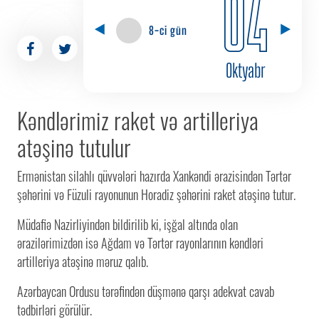
04
8-ci gün
Oktyabr
Kəndlərimiz raket və artilleriya
atəşinə tutulur
Ermənistan silahlı qüvvələri hazırda Xankəndi ərazisindən Tərtər
şəhərini və Füzuli rayonunun Horadiz şəhərini raket atəşinə tutur.
Müdafiə Nazirliyindən bildirilib ki, işğal altında olan
ərazilərimizdən isə Ağdam və Tərtər rayonlarının kəndləri
artilleriya atəşinə məruz qalıb.
Azərbaycan Ordusu tərəfindən düşmənə qarşı adekvat cavab
tədbirləri görülür.