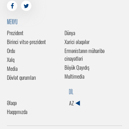
MENYU
Prezident
Dünya
Birinci vitse-prezident
Xarici əlaqələr
Ordu
Ermənistanın müharibə
cinayətləri
Xalq
Böyük Qayıdış
Media
Multimedia
Dövlət qurumları
DİL
Əlaqə
AZ
Haqqımızda