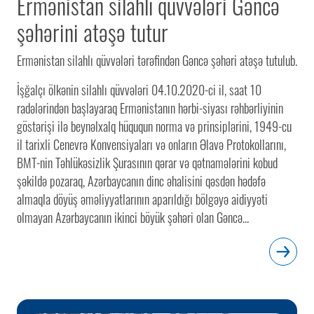
Ermənistan silahlı qüvvələri Gəncə
şəhərini atəşə tutur
Ermənistan silahlı qüvvələri tərəfindən Gəncə şəhəri atəşə tutulub.
İşğalçı ölkənin silahlı qüvvələri 04.10.2020-ci il, saat 10
radələrindən başlayaraq Ermənistanın hərbi-siyası rəhbərliyinin
göstərişi ilə beynəlxalq hüququn norma və prinsiplərini, 1949-cu
il tarixli Cenevrə Konvensiyaları və onların Əlavə Protokollarını,
BMT-nin Təhlükəsizlik Şurasının qərar və qətnamələrini kobud
şəkildə pozaraq, Azərbaycanın dinc əhalisini qəsdən hədəfə
almaqla döyüş əməliyyatlarının aparıldığı bölgəyə aidiyyəti
olmayan Azərbaycanın ikinci böyük şəhəri olan Gəncə...