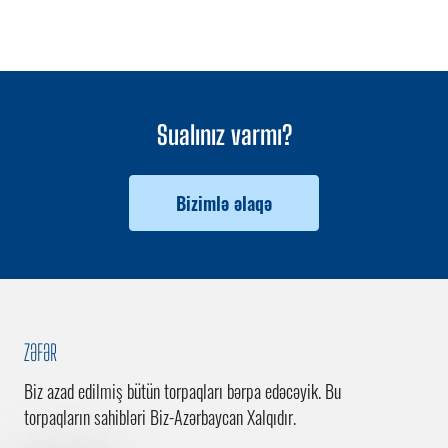
Sualınız varmı?
Bizimlə əlaqə
ZƏFƏR
Biz azad edilmiş bütün torpaqları bərpa edəcəyik. Bu
torpaqların sahibləri Biz-Azərbaycan Xalqıdır.