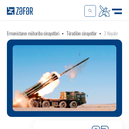
Ermənistanın müharibə cinayətləri
Törədilən cinayətlər
3 Noyabr