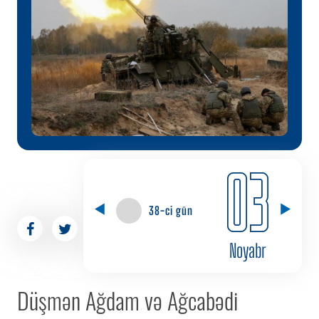
03
38-ci gün
Noyabr
Düşmən Ağdam və Ağcabədi