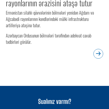
rayonlarının ərazisini atəşə tutur
Ermənistan silahlı qüvvələrinin bölmələri yenidən Ağdam və
Ağcabədi rayonlarının kəndlərindəki mülki infrastrukturu
artilleriya atəşinə tutur.
Azərbaycan Ordusunun bölmələri tərəfindən adekvat cavab
tədbirləri görülür.
Sualınız varmı?