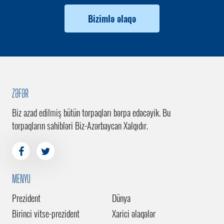
Bizimlə əlaqə
ZƏFƏR
Biz azad edilmiş bütün torpaqları bərpa edəcəyik. Bu
torpaqların sahibləri Biz-Azərbaycan Xalqıdır.
MENYU
Prezident
Dünya
Birinci vitse-prezident
Xarici əlaqələr