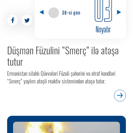
03
38-ci gün
Noyabr
Düşmən Füzulini “Smerç” ilə atəşə
tutur
Ermənistan silahlı Qüvvələri Füzuli şəhərini və ətraf kəndləri
“Smerç” yaylım atəşli reaktiv sistemindən atəşə tutur.