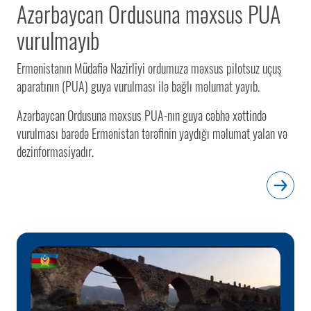
Azərbaycan Ordusuna məxsus PUA
vurulmayıb
Ermənistanın Müdafiə Nazirliyi ordumuza məxsus pilotsuz uçuş
aparatının (PUA) guya vurulması ilə bağlı məlumat yayıb.
Azərbaycan Ordusuna məxsus PUA-nın guya cəbhə xəttində
vurulması barədə Ermənistan tərəfinin yaydığı məlumat yalan və
dezinformasiyadır.