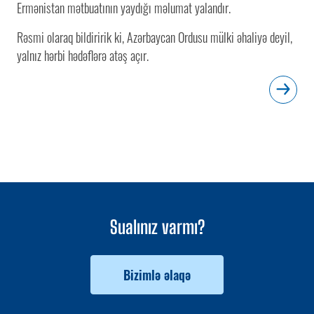
Ermənistan mətbuatının yaydığı məlumat yalandır.
Rəsmi olaraq bildiririk ki, Azərbaycan Ordusu mülki əhaliyə deyil,
yalnız hərbi hədəflərə atəş açır.
Sualınız varmı?
Bizimlə əlaqə