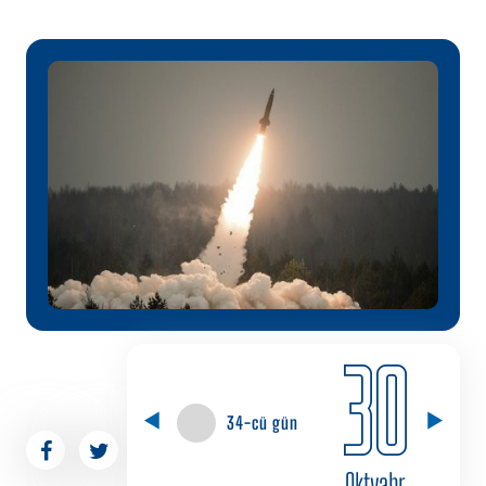
30
34-cü gün
Oktyabr