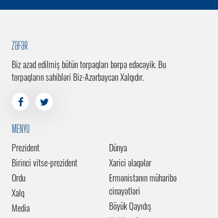
ZƏFƏR
Biz azad edilmiş bütün torpaqları bərpa edəcəyik. Bu
torpaqların sahibləri Biz-Azərbaycan Xalqıdır.
MENYU
Prezident
Dünya
Birinci vitse-prezident
Xarici əlaqələr
Ordu
Ermənistanın müharibə
cinayətləri
Xalq
Böyük Qayıdış
Media