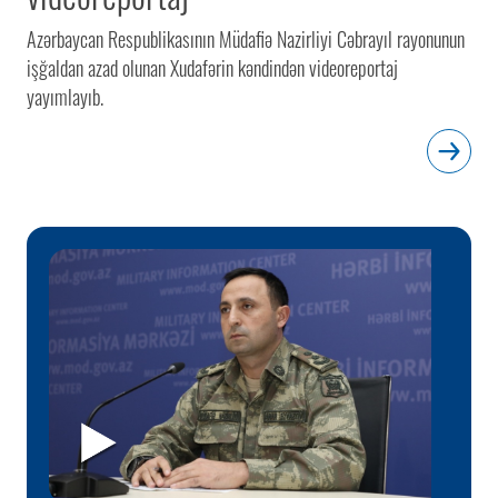
Azərbaycan Respublikasının Müdafiə Nazirliyi Cəbrayıl rayonunun
işğaldan azad olunan Xudafərin kəndindən videoreportaj
yayımlayıb.