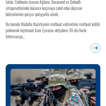
tutub. Cəbhənin əsasən Ağdərə, Xocavənd və Qubadlı
istiqamətlərində hücuma keçməyə cəhd edən düşmən
bölmələrinin qarşısı qətiyyətlə alınıb.
Bu barədə Müdafiə Nazirliyinin mətbuat xidmətinin mətbuat katibi
polkovnik-leytenant Anar Eyvazov oktyabrın 30-da Hərbi
İnformasiya...