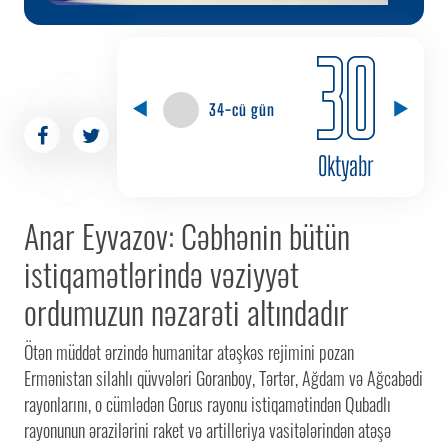
30
34-cü gün
Oktyabr
Anar Eyvazov: Cəbhənin bütün
istiqamətlərində vəziyyət
ordumuzun nəzarəti altındadır
Ötən müddət ərzində humanitar atəşkəs rejimini pozan
Ermənistan silahlı qüvvələri Goranboy, Tərtər, Ağdam və Ağcabədi
rayonlarını, o cümlədən Gorus rayonu istiqamətindən Qubadlı
rayonunun ərazilərini raket və artilleriya vasitələrindən atəşə