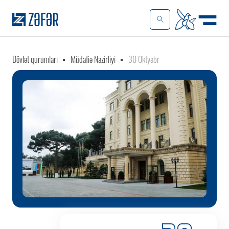
Dövlət qurumları
Müdafiə Nazirliyi
30 Oktyabr