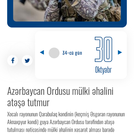
30
34-cü gün
Oktyabr
Azərbaycan Ordusu mülki əhalini
atəşə tutmur
Xocalı rayonunun Qarabulaq kəndinin (keçmiş Əsgəran rayonunun
Aknaxpyur kəndi) guya Azərbaycan Ordusu tərəfindən atəşə
tutulması nəticəsində mülki əhalinin xəsarət alması barədə