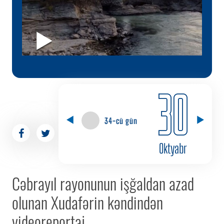
30
34-cü gün
Oktyabr
Cəbrayıl rayonunun işğaldan azad
olunan Xudafərin kəndindən
videoreportaj