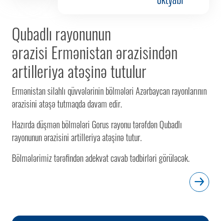
Qubadlı rayonunun
ərazisi Ermənistan ərazisindən
artilleriya atəşinə tutulur
Ermənistan silahlı qüvvələrinin bölmələri Azərbaycan rayonlarının
ərazisini atəşə tutmaqda davam edir.
Hazırda düşmən bölmələri Gorus rayonu tərəfdən Qubadlı
rayonunun ərazisini artilleriya atəşinə tutur.
Bölmələrimiz tərəfindən adekvat cavab tədbirləri görüləcək.