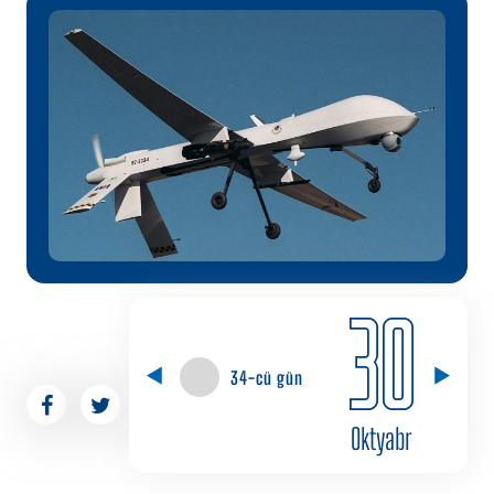
30
34-cü gün
Oktyabr