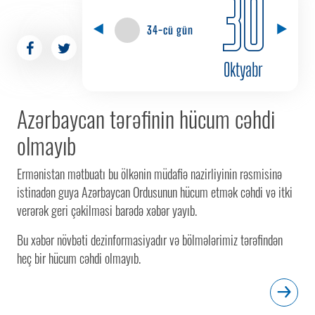
30
34-cü gün
Oktyabr
Azərbaycan tərəfinin hücum cəhdi
olmayıb
Ermənistan mətbuatı bu ölkənin müdafiə nazirliyinin rəsmisinə
istinadən guya Azərbaycan Ordusunun hücum etmək cəhdi və itki
verərək geri çəkilməsi barədə xəbər yayıb.
Bu xəbər növbəti dezinformasiyadır və bölmələrimiz tərəfindən
heç bir hücum cəhdi olmayıb.