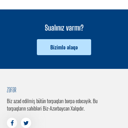
Sualınız varmı?
Bizimlə əlaqə
ZƏFƏR
Biz azad edilmiş bütün torpaqları bərpa edəcəyik. Bu
torpaqların sahibləri Biz-Azərbaycan Xalqıdır.