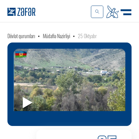
Dövlət qurumları
Müdafiə Nazirliyi
25 Oktyabr