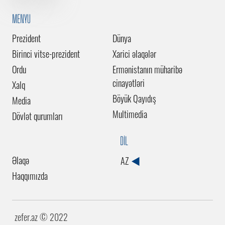
MENYU
Prezident
Dünya
Birinci vitse-prezident
Xarici əlaqələr
Ordu
Ermənistanın müharibə
cinayətləri
Xalq
Böyük Qayıdış
Media
Multimedia
Dövlət qurumları
DİL
Əlaqə
AZ
Haqqımızda
zefer.az ©️ 2022