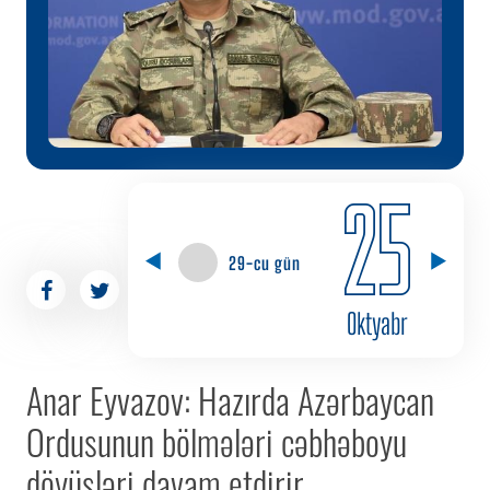
25
29-cu gün
Oktyabr
Anar Eyvazov: Hazırda Azərbaycan
Ordusunun bölmələri cəbhəboyu
döyüşləri davam etdirir