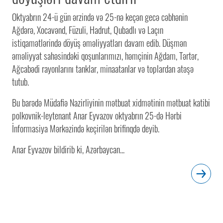
Oktyabrın 24-ü gün ərzində və 25-nə keçən gecə cəbhənin
Ağdərə, Xocavənd, Füzuli, Hadrut, Qubadlı və Laçın
istiqamətlərində döyüş əməliyyatları davam edib. Düşmən
əməliyyat sahəsindəki qoşunlarımızı, həmçinin Ağdam, Tərtər,
Ağcabədi rayonlarını tanklar, minaatanlar və toplardan atəşə
tutub.
Bu barədə Müdafiə Nazirliyinin mətbuat xidmətinin mətbuat katibi
polkovnik-leytenant Anar Eyvazov oktyabrın 25-də Hərbi
İnformasiya Mərkəzində keçirilən brifinqdə deyib.
Anar Eyvazov bildirib ki, Azərbaycan...