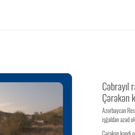
Cəbrayıl 
Çərəkən 
Azərbaycan Resp
işğaldan azad ol
Çərəkən kəndi o