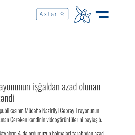
rayonunun işğaldan azad olunan
kəndi
ublikasının Müdafiə Nazirliyi Cəbrayıl rayonunun
unan Çərəkən kəndinin videogörüntülərini paylaşıb.
ktyabrın 4-də ordumuzun bölmələri tərəfindən azad