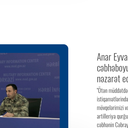
Anar Eyva
cəbhəboyu
nəzarət e
"Ötən müddətdə 
istiqamətlərind
mövqelərimizi və
artilleriya qurğ
cəbhənin Cəbray