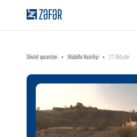
Dövlət qurumları
Müdafiə Nazirliyi
21 Oktyabr