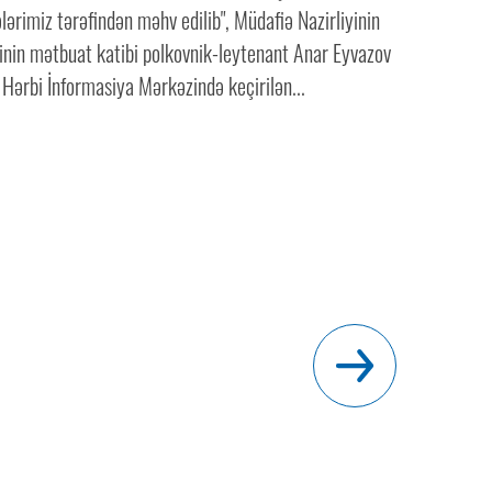
ələrimiz tərəfindən məhv edilib", Müdafiə Nazirliyinin
nin mətbuat katibi polkovnik-leytenant Anar Eyvazov
Hərbi İnformasiya Mərkəzində keçirilən...