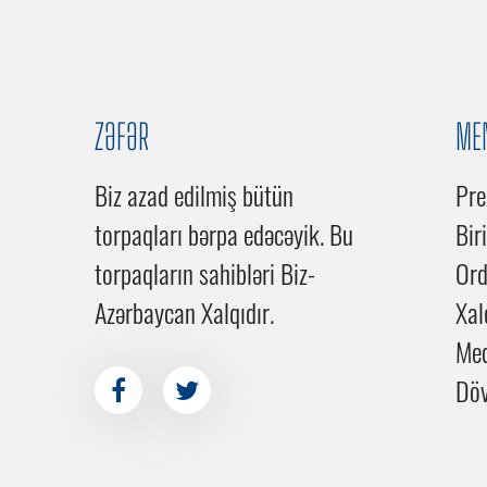
ZƏFƏR
ME
Biz azad edilmiş bütün
Pre
torpaqları bərpa edəcəyik. Bu
Bir
torpaqların sahibləri Biz-
Or
Azərbaycan Xalqıdır.
Xal
Me
Döv