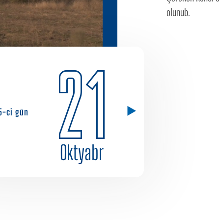
olunub.
21
5-ci gün
Oktyabr