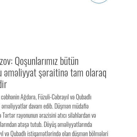
zov: Qoşunlarımız bütün
 əməliyyat şəraitinə tam olaraq
dir
cəbhənin Ağdərə, Füzuli-Cəbrayıl və Qubadlı
ə əməliyyatlar davam edib. Düşmən müdafiə
 Tərtər rayonunun ərazisini atıcı silahlardan və
ularından atəşə tutub. Döyüş əməliyyatlarında
ıl və Qubadlı istiqamətlərində olan düşmən bölmələri