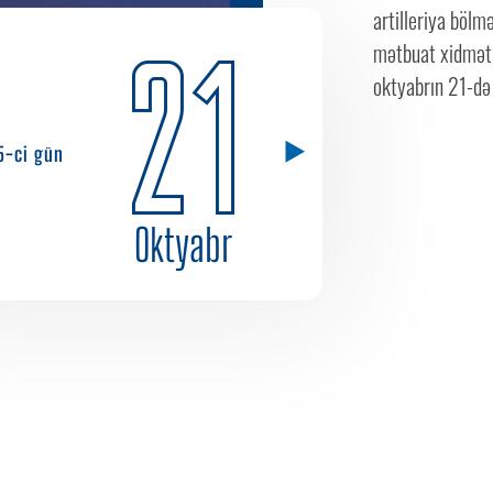
artilleriya bölm
21
mətbuat xidməti
oktyabrın 21-də 
5-ci gün
Oktyabr