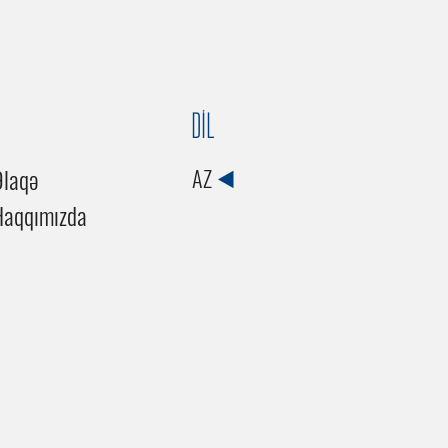
DİL
Əlaqə
AZ
Haqqımızda