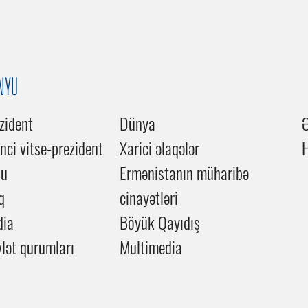
NYU
zident
Dünya
inci vitse-prezident
Xarici əlaqələr
du
Ermənistanın müharibə
q
cinayətləri
dia
Böyük Qayıdış
lət qurumları
Multimedia