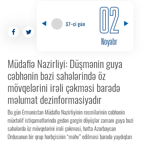
02
37-ci gün
Noyabr
Müdafiə Nazirliyi: Düşmənin guya
cəbhənin bəzi sahələrində öz
mövqelərini irəli çəkməsi barədə
məlumat dezinformasiyadır
Bu gün Ermənistan Müdafiə Nazirliyinin rəsmilərinin cəbhənin
müxtəlif istiqamətlərində gedən gərgin döyüşlər zamanı guya bəzi
sahələrdə öz mövqelərini irəli çəkməsi, hətta Azərbaycan
Ordusunun bir qrup hərbçisinin “məhv” edilməsi barədə yaydıqları