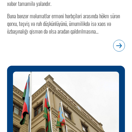
xəbər tamamilə yalandır.
Buna bənzər məlumatlar erməni hərbçiləri arasında hökm sürən
qorxu, təşviş və ruh düşkünlüyünü, ümumilikdə isə xaos və
özbaşınalığı qismən də olsa aradan qaldırılmasına...