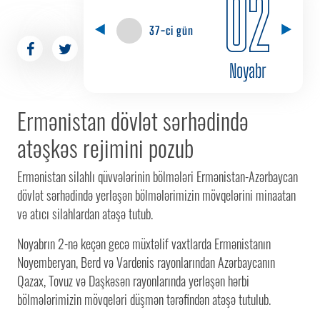
02
37-ci gün
Noyabr
Ermənistan dövlət sərhədində
atəşkəs rejimini pozub
Ermənistan silahlı qüvvələrinin bölmələri Ermənistan-Azərbaycan
dövlət sərhədində yerləşən bölmələrimizin mövqelərini minaatan
və atıcı silahlardan atəşə tutub.
Noyabrın 2-nə keçən gecə müxtəlif vaxtlarda Ermənistanın
Noyemberyan, Berd və Vardenis rayonlarından Azərbaycanın
Qazax, Tovuz və Daşkəsən rayonlarında yerləşən hərbi
bölmələrimizin mövqeləri düşmən tərəfindən atəşə tutulub.