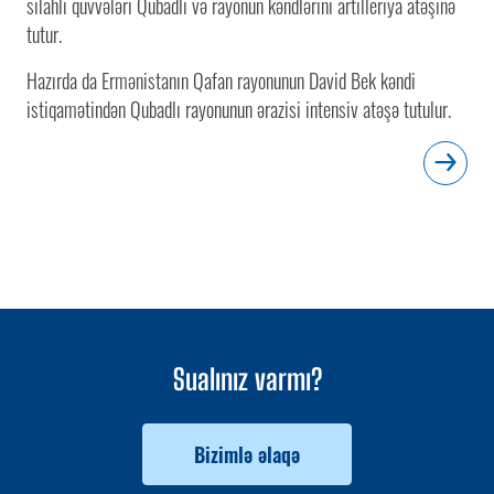
silahlı qüvvələri Qubadlı və rayonun kəndlərini artilleriya atəşinə
tutur.
Hazırda da Ermənistanın Qafan rayonunun David Bek kəndi
istiqamətindən Qubadlı rayonunun ərazisi intensiv atəşə tutulur.
Sualınız varmı?
Bizimlə əlaqə