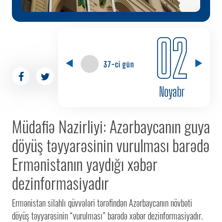
02
37-ci gün
Noyabr
Müdafiə Nazirliyi: Azərbaycanın guya
döyüş təyyarəsinin vurulması barədə
Ermənistanın yaydığı xəbər
dezinformasiyadır
Ermənistan silahlı qüvvələri tərəfindən Azərbaycanın növbəti
döyüş təyyarəsinin “vurulması” barədə xəbər dezinformasiyadır.