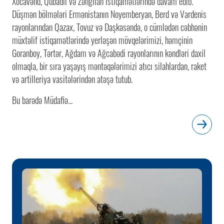
Xocavənd, Qubadlı və Zəngilan istiqamətlərində davam edib.
Düşmən bölmələri Ermənistanın Noyemberyan, Berd və Vardenis
rayonlarından Qazax, Tovuz və Daşkəsəndə, o cümlədən cəbhənin
müxtəlif istiqamətlərində yerləşən mövqelərimizi, həmçinin
Goranboy, Tərtər, Ağdam və Ağcabədi rayonlarının kəndləri daxil
olmaqla, bir sıra yaşayış məntəqələrimizi atıcı silahlardan, raket
və artilleriya vasitələrindən atəşə tutub.
Bu barədə Müdafiə...