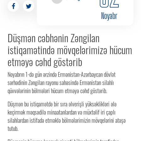
Noyabr
Düşmən cəbhənin Zəngilan
istiqamətində mövqelərimizə hücum
etməyə cəhd göstərib
Noyabrın 1-də gün ərzində Ermənistan-Azərbaycan dövlət
sərhədinin Zəngilan rayonu sahəsində Ermənistan silahlı
qüvvələrinin bölmələri hücum etməyə cəhd göstərib.
Düşmən bu istiqamətdə bir sıra əlverişli yüksəklikləri ələ
keçirmək məqsədilə minaatanlardan və müxtəlif iri çaplı
silahlardan istifadə etməklə bölmələrimizin mövqelərini atəşə
tutub.