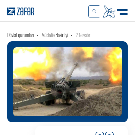
Dövlət qurumları
Müdafiə Nazirliyi
2 Noyabr