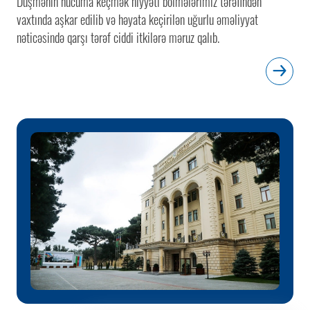
Düşmənin hücuma keçmək niyyəti bölmələrimiz tərəfindən
vaxtında aşkar edilib və həyata keçirilən uğurlu əməliyyat
nəticəsində qarşı tərəf ciddi itkilərə məruz qalıb.