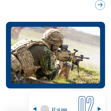
02
37-ci gün