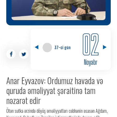
02
37-ci gün
Noyabr
Anar Eyvazov: Ordumuz havada və
quruda əməliyyat şəraitinə tam
nəzarət edir
Ötən sutka ərzində döyüş əməliyyatları cəbhənin əsasən Ağdam,