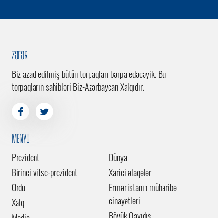
ZƏFƏR
Biz azad edilmiş bütün torpaqları bərpa edəcəyik. Bu
torpaqların sahibləri Biz-Azərbaycan Xalqıdır.
MENYU
Prezident
Dünya
Birinci vitse-prezident
Xarici əlaqələr
Ordu
Ermənistanın müharibə
cinayətləri
Xalq
Böyük Qayıdış
Media