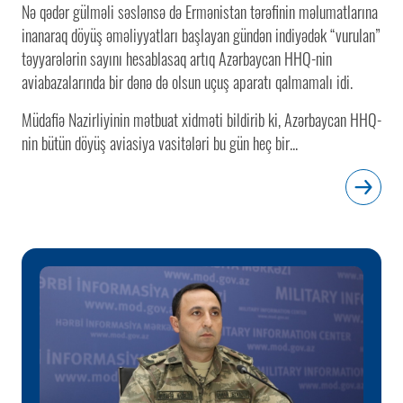
Nə qədər gülməli səslənsə də Ermənistan tərəfinin məlumatlarına
inanaraq döyüş əməliyyatları başlayan gündən indiyədək “vurulan”
təyyarələrin sayını hesablasaq artıq Azərbaycan HHQ-nin
aviabazalarında bir dənə də olsun uçuş aparatı qalmamalı idi.
Müdafiə Nazirliyinin mətbuat xidməti bildirib ki, Azərbaycan HHQ-
nin bütün döyüş aviasiya vasitələri bu gün heç bir...