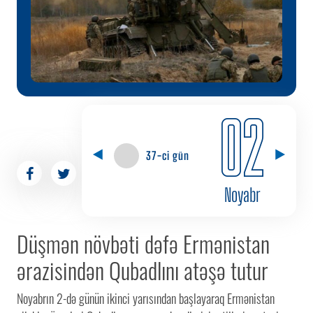
02
37-ci gün
Noyabr
Düşmən növbəti dəfə Ermənistan
ərazisindən Qubadlını atəşə tutur
Noyabrın 2-də günün ikinci yarısından başlayaraq Ermənistan