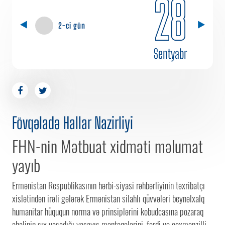
28
2-ci gün
Sentyabr
Fövqəladə Hallar Nazirliyi
FHN-nin Mətbuat xidməti məlumat
yayıb
Ermənistan Respublikasının hərbi-siyasi rəhbərliyinin təxribatçı
xislətindən irəli gələrək Ermənistan silahlı qüvvələri beynəlxalq
humanitar hüququn norma və prinsiplərini kobudcasına pozaraq
əhalinin sıx yaşadığı yaşayış məntəqələrini, fərdi və çoxmənzilli