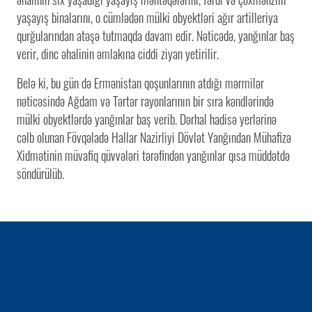
yaşayış binalarını, o cümlədən mülki obyektləri ağır artilleriya
qurğularından atəşə tutmaqda davam edir. Nəticədə, yanğınlar baş
verir, dinc əhalinin əmlakına ciddi ziyan yetirilir.
Belə ki, bu gün də Ermənistan qoşunlarının atdığı mərmilər
nəticəsində Ağdam və Tərtər rayonlarının bir sıra kəndlərində
mülki obyektlərdə yanğınlar baş verib. Dərhal hadisə yerlərinə
cəlb olunan Fövqəladə Hallar Nazirliyi Dövlət Yanğından Mühafizə
Xidmətinin müvafiq qüvvələri tərəfindən yanğınlar qısa müddətdə
söndürülüb.
1 / 0