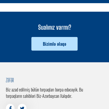
Sualınız varmı?
Bizimlə əlaqə
ZƏFƏR
Biz azad edilmiş bütün torpaqları bərpa edəcəyik. Bu
torpaqların sahibləri Biz-Azərbaycan Xalqıdır.