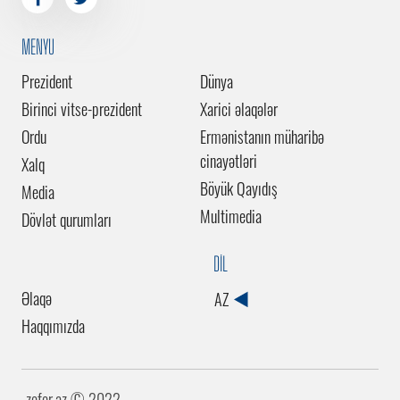
MENYU
Prezident
Dünya
Birinci vitse-prezident
Xarici əlaqələr
Ordu
Ermənistanın müharibə
cinayətləri
Xalq
Böyük Qayıdış
Media
Multimedia
Dövlət qurumları
DİL
Əlaqə
AZ
Haqqımızda
zefer.az ©️ 2022