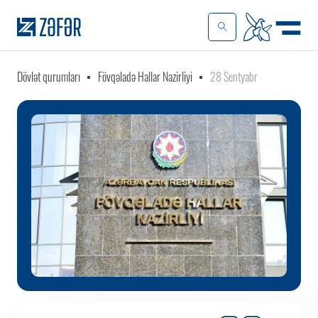
Dövlət qurumları
Fövqəladə Hallar Nazirliyi
28 Sentyabr