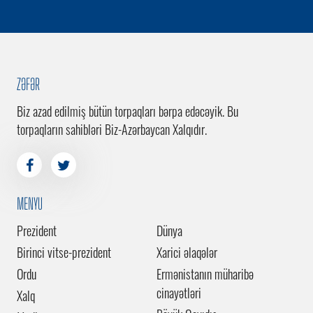
ZƏFƏR
Biz azad edilmiş bütün torpaqları bərpa edəcəyik. Bu
torpaqların sahibləri Biz-Azərbaycan Xalqıdır.
MENYU
Prezident
Dünya
Birinci vitse-prezident
Xarici əlaqələr
Ordu
Ermənistanın müharibə
cinayətləri
Xalq