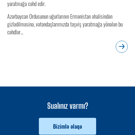
yaratmağa cəhd edir.
Azərbaycan Ordusunun uğurlarının Ermənistan əhalisindən
gizlədilməsinə, vətəndaşlarımızda təşviş yaratmağa yönələn bu
cəhdlər...
Sualınız varmı?
Bizimlə əlaqə