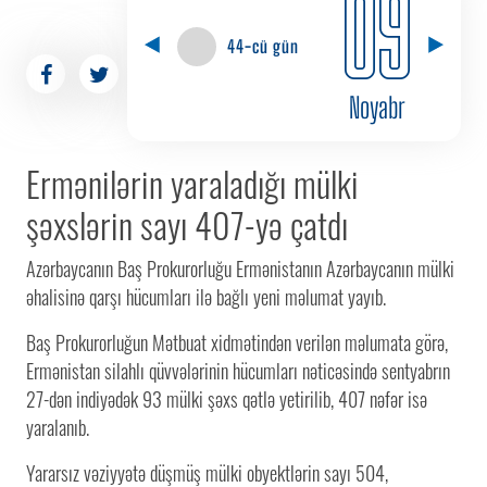
09
44-cü gün
Noyabr
Ermənilərin yaraladığı mülki
şəxslərin sayı 407-yə çatdı
Azərbaycanın Baş Prokurorluğu Ermənistanın Azərbaycanın mülki
əhalisinə qarşı hücumları ilə bağlı yeni məlumat yayıb.
Baş Prokurorluğun Mətbuat xidmətindən verilən məlumata görə,
Ermənistan silahlı qüvvələrinin hücumları nəticəsində sentyabrın
27-dən indiyədək 93 mülki şəxs qətlə yetirilib, 407 nəfər isə
yaralanıb.
Yararsız vəziyyətə düşmüş mülki obyektlərin sayı 504,