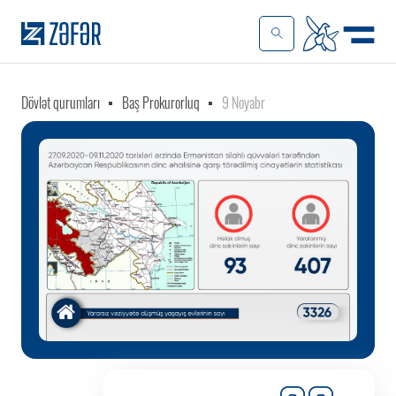
Dövlət qurumları
Baş Prokurorluq
9 Noyabr