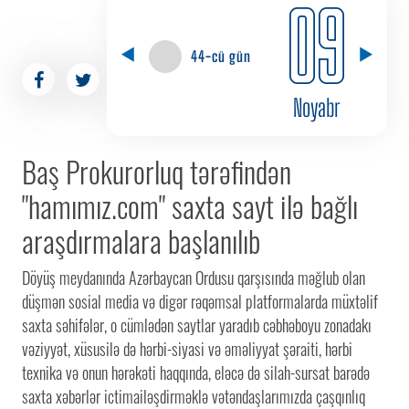
09
44-cü gün
Noyabr
Baş Prokurorluq tərəfindən
"hamımız.com" saxta sayt ilə bağlı
araşdırmalara başlanılıb
Döyüş meydanında Azərbaycan Ordusu qarşısında məğlub olan
düşmən sosial media və digər rəqəmsal platformalarda müxtəlif
saxta səhifələr, o cümlədən saytlar yaradıb cəbhəboyu zonadakı
vəziyyət, xüsusilə də hərbi-siyasi və əməliyyat şəraiti, hərbi
texnika və onun hərəkəti haqqında, eləcə də silah-sursat barədə
saxta xəbərlər ictimailəşdirməklə vətəndaşlarımızda çaşqınlıq