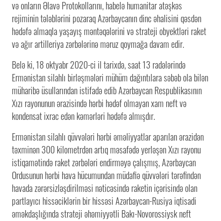
və onların Əlavə Protokollarını, habelə humanitar atəşkəs
rejiminin tələblərini pozaraq Azərbaycanın dinc əhalisini qəsdən
hədəfə almaqla yaşayış məntəqələrini və strateji obyektləri raket
və ağır artilleriya zərbələrinə məruz qoymağa davam edir.
Belə ki, 18 oktyabr 2020-ci il tarixdə, saat 13 radələrində
Ermənistan silahlı birləşmələri mühüm dağıntılara səbəb ola bilən
müharibə üsullarından istifadə edib Azərbaycan Respublikasının
Xızı rayonunun ərazisində hərbi hədəf olmayan xam neft və
kondensat ixrac edən kəmərləri hədəfə almışdır.
Ermənistan silahlı qüvvələri hərbi əməliyyatlar aparılan ərazidən
təxminən 300 kilometrdən artıq məsafədə yerləşən Xızı rayonu
istiqamətində raket zərbələri endirməyə çalışmış, Azərbaycan
Ordusunun hərbi hava hücumundan müdafiə qüvvələri tərəfindən
havada zərərsizləşdirilməsi nəticəsində raketin içərisində olan
partlayıcı hissəciklərin bir hissəsi Azərbaycan-Rusiya iqtisadi
əməkdaşlığında strateji əhəmiyyətli Bakı-Novorossiysk neft