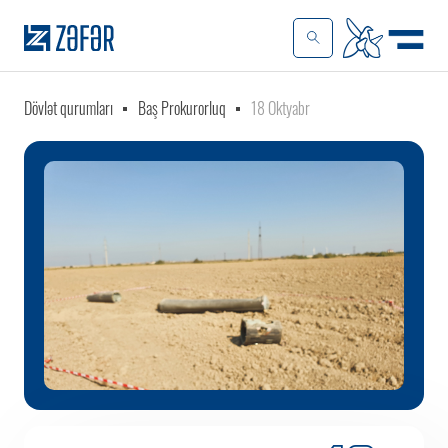
Dövlət qurumları
Baş Prokurorluq
18 Oktyabr