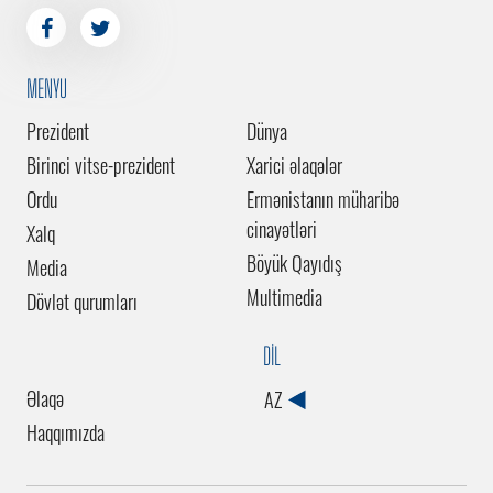
MENYU
Prezident
Dünya
Birinci vitse-prezident
Xarici əlaqələr
Ordu
Ermənistanın müharibə
cinayətləri
Xalq
Böyük Qayıdış
Media
Multimedia
Dövlət qurumları
DİL
Əlaqə
AZ
Haqqımızda