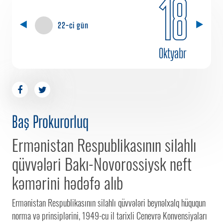
18
22-ci gün
Oktyabr
Baş Prokurorluq
Ermənistan Respublikasının silahlı
qüvvələri Bakı-Novorossiysk neft
kəmərini hədəfə alıb
Ermənistan Respublikasının silahlı qüvvələri beynəlxalq hüququn
norma və prinsiplərini, 1949-cu il tarixli Cenevrə Konvensiyaları