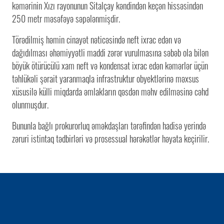
kəmərinin Xızı rayonunun Sitalçay kəndindən keçən hissəsindən
250 metr məsəfəyə səpələnmişdir.
Törədilmiş həmin cinayət nəticəsində neft ixrac edən və
dağıdılması əhəmiyyətli maddi zərər vurulmasına səbəb ola bilən
böyük ötürücülü xam neft və kondensat ixrac edən kəmərlər üçün
təhlükəli şərait yaranmaqla infrastruktur obyektlərinə məxsus
xüsusilə külli miqdarda əmlakların qəsdən məhv edilməsinə cəhd
olunmuşdur.
Bununla bağlı prokurorluq əməkdaşları tərəfindən hadisə yerində
zəruri istintaq tədbirləri və prosessual hərəkətlər həyata keçirilir.
1 / 0