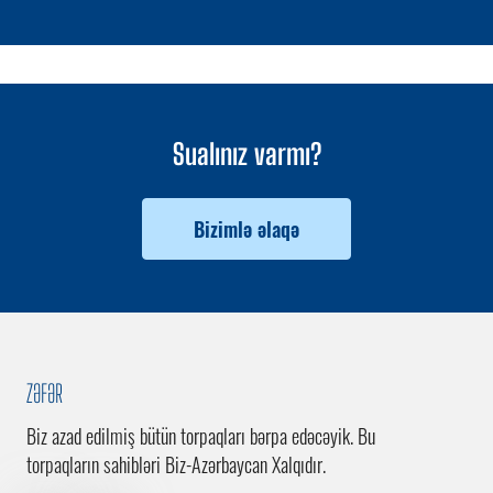
Sualınız varmı?
Bizimlə əlaqə
ZƏFƏR
Biz azad edilmiş bütün torpaqları bərpa edəcəyik. Bu
torpaqların sahibləri Biz-Azərbaycan Xalqıdır.