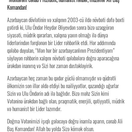
Komandan!
Azərbaycan dövlətinin və xalqının 2003-cü ildə növbəti dəfə bəxti
gətirdi ki, Ulu Öndər Heydər Əliyevdən sonra bizə uzaqgörən
siyasəti, müdrik qərarları, xalqına yaxın olmağı ilə dünya
liderlərindən fərqlənən bir Lider rəhbərlik etdi. Hər addımında
qələbə duyulan, “Mən hər bir azərbaycanlının Prezidentiyəm”
söyləyən rəhbərin xalqını növbəti qələbələrə doğru aparacağına
ürəkdən inanırıq və Sizi hər zaman dəstəkləyirik.
Azərbaycan heç zaman bu qədər güclü olmamışdır və qüdrətli
ölkəmizin son illər əldə etdiyi bu nailiyyətlər, qazandığı uğurlar
Sizin və Ulu Öndərin adı ilə bağlıdır. Bizə məhz Sizin kimi
Vətəninə ürəkdən bağlı olan, praqmatik, enerjili, qətiyyətli, müdrik
və humanist bir Lider lazımdır.
Doğma Vətənimizi işıqlı gələcəyə doğru inamla aparın, cənab Ali
Baş Komandan! Allah bu yolda Sizə kömək olsun.