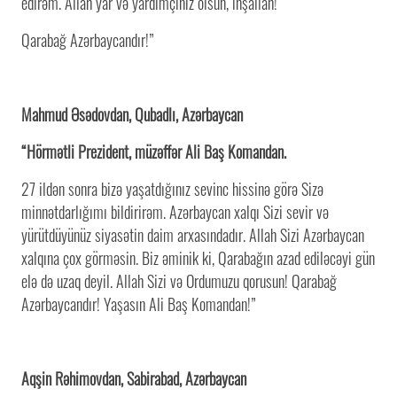
edirəm. Allah yar və yardımçınız olsun, inşallah!
Qarabağ Azərbaycandır!”
Mahmud Əsədovdan, Qubadlı, Azərbaycan
“Hörmətli Prezident, müzəffər Ali Baş Komandan.
27 ildən sonra bizə yaşatdığınız sevinc hissinə görə Sizə
minnətdarlığımı bildirirəm. Azərbaycan xalqı Sizi sevir və
yürütdüyünüz siyasətin daim arxasındadır. Allah Sizi Azərbaycan
xalqına çox görməsin. Biz əminik ki, Qarabağın azad ediləcəyi gün
elə də uzaq deyil. Allah Sizi və Ordumuzu qorusun! Qarabağ
Azərbaycandır! Yaşasın Ali Baş Komandan!”
Aqşin Rəhimovdan, Sabirabad, Azərbaycan