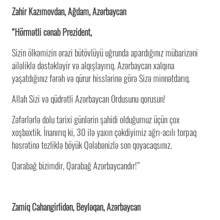
Zahir Kazımovdan, Ağdam, Azərbaycan
“Hörmətli cənab Prezident,
Sizin ölkəmizin ərazi bütövlüyü uğrunda apardığınız mübarizəni
ailəliklə dəstəkləyir və alqışlayırıq. Azərbaycan xalqına
yaşatdığınız fərəh və qürur hisslərinə görə Sizə minnətdarıq.
Allah Sizi və qüdrətli Azərbaycan Ordusunu qorusun!
Zəfərlərlə dolu tarixi günlərin şahidi olduğumuz üçün çox
xoşbəxtik. İnanırıq ki, 30 ilə yaxın çəkdiyimiz ağrı-acılı torpaq
həsrətinə tezliklə böyük Qələbənizlə son qoyacaqsınız.
Qarabağ bizimdir, Qarabağ Azərbaycandır!”
Zamiq Cahangirlidən, Beyləqan, Azərbaycan