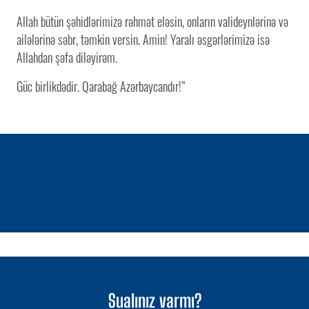
Allah bütün şəhidlərimizə rəhmət eləsin, onların valideynlərinə və
ailələrinə səbr, təmkin versin. Amin! Yaralı əsgərlərimizə isə
Allahdan şəfa diləyirəm.
Güc birlikdədir. Qarabağ Azərbaycandır!”
1 / 0
Sualınız varmı?