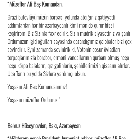
“Müzəffər Ali Baş Komandan.
Ərazi bütövlüyümüzün bərpası yolunda atdığınız qətiyyətli
addımlardan hər bir azərbaycanlı kimi mən də qürur hissi
keçirirəm. Biz Sizinlə fəxr edirik. Sizin müdrik siyasətiniz və şanlı
Ordumuzun igid oğulları sayəsində qazandığımız qələbələr bizi çox
sevindirir. Eyni zamanda sevinirik ki, Vətənin cəsur övladları
torpaqlarımızla bərabər, erməni vandallarının qurbanı olmuş neçə-
neçə körpə balaların, qız-gəlinlərin, şəhidlərimizin qisasını alırlar.
Uca Tanrı bu yolda Sizlərə yardımçı olsun.
Yaşasın Ali Baş Komandanımız!
Yaşasın müzəffər Ordumuz!”
Bəhruz Hüseynovdan, Bakı, Azərbaycan
“Möhtərəm cənab Prezident, humanist rəhbər, müzəffər Ali Baş