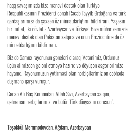
haqq savaşımızda bizə mənəvi dəstək olan Türkiyə
Respublikasının Prezidenti cənab Rəcəb Tayyib Ərdoğana və türk
qardaşlarımıza da şəxsən öz minnətdarlığımı bildirirəm. Yaşasın
bir millət, iki dövlət - Azərbaycan və Türkiyə! Bizə mübarizəmizdə
mənəvi dəstək olan Pakistan xalqına və onun Prezidentinə də öz
minnətdarlığımı bildirirəm.
Biz də Samux rayonunun gəncləri olaraq, Vətənimiz, Ordumuz
üçün əlimizdən gələni etməyə hazırıq və döyüşən əsgərlərimizə
hayanıq. Rayonumuzun yetirməsi olan hərbiçilərimiz ön cəbhədə
düşmənə qarşı vuruşur.
Cənab Ali Baş Komandan, Allah Sizi, Azərbaycan xalqını,
qəhrəman hərbçilərimizi və bütün Türk dünyasını qorusun”.
Təşəkkül Məmmədovdan, Ağdam, Azərbaycan