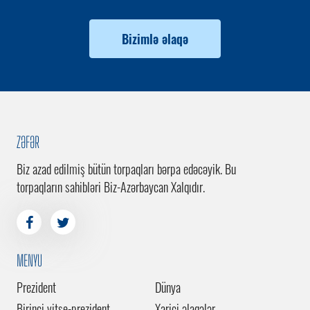
Bizimlə əlaqə
ZƏFƏR
Biz azad edilmiş bütün torpaqları bərpa edəcəyik. Bu
torpaqların sahibləri Biz-Azərbaycan Xalqıdır.
MENYU
Prezident
Dünya
Birinci vitse-prezident
Xarici əlaqələr