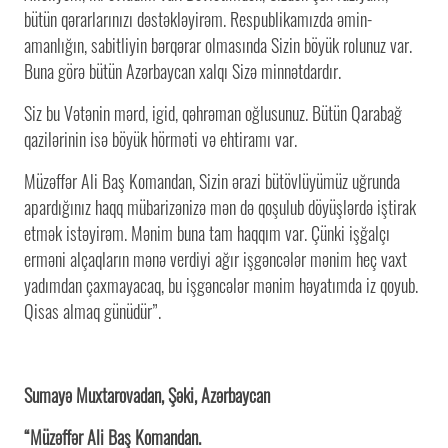
bütün qərarlarınızı dəstəkləyirəm. Respublikamızda əmin-
amanlığın, sabitliyin bərqərar olmasında Sizin böyük rolunuz var.
Buna görə bütün Azərbaycan xalqı Sizə minnətdardır.
Siz bu Vətənin mərd, igid, qəhrəman oğlusunuz. Bütün Qarabağ
qazilərinin isə böyük hörməti və ehtiramı var.
Müzəffər Ali Baş Komandan, Sizin ərazi bütövlüyümüz uğrunda
apardığınız haqq mübarizənizə mən də qoşulub döyüşlərdə iştirak
etmək istəyirəm. Mənim buna tam haqqım var. Çünki işğalçı
erməni alçaqların mənə verdiyi ağır işgəncələr mənim heç vaxt
yadımdan çaxmayacaq, bu işgəncələr mənim həyatımda iz qoyub.
Qisas almaq günüdür”.
Sumayə Muxtarovadan, Şəki, Azərbaycan
“Müzəffər Ali Baş Komandan.