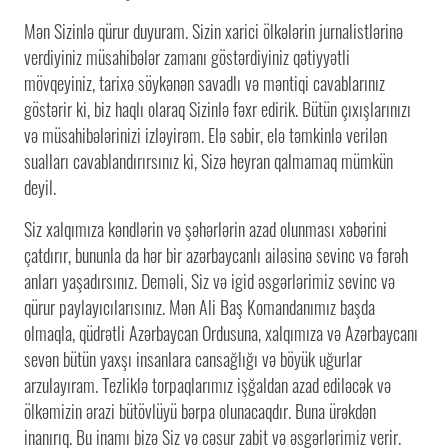
Mən Sizinlə qürur duyuram. Sizin xarici ölkələrin jurnalistlərinə
verdiyiniz müsahibələr zamanı göstərdiyiniz qətiyyətli
mövqeyiniz, tarixə söykənən savadlı və məntiqi cavablarınız
göstərir ki, biz haqlı olaraq Sizinlə fəxr edirik. Bütün çıxışlarınızı
və müsahibələrinizi izləyirəm. Elə səbir, elə təmkinlə verilən
sualları cavablandırırsınız ki, Sizə heyran qalmamaq mümkün
deyil.
Siz xalqımıza kəndlərin və şəhərlərin azad olunması xəbərini
çatdırır, bununla da hər bir azərbaycanlı ailəsinə sevinc və fərəh
anları yaşadırsınız. Deməli, Siz və igid əsgərlərimiz sevinc və
qürur paylayıcılarısınız. Mən Ali Baş Komandanımız başda
olmaqla, qüdrətli Azərbaycan Ordusuna, xalqımıza və Azərbaycanı
sevən bütün yaxşı insanlara cansağlığı və böyük uğurlar
arzulayıram. Tezliklə torpaqlarımız işğaldan azad ediləcək və
ölkəmizin ərazi bütövlüyü bərpa olunacaqdır. Buna ürəkdən
inanırıq. Bu inamı bizə Siz və cəsur zabit və əsgərlərimiz verir.