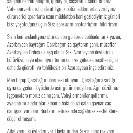
xalqının qəhrəmanlığını, igidliyini, cəsarətini sübut etdiniz.
Vətənpərvərlik ruhunda atdığınız bütün addımlarla, verdiyiniz
qürurverici qərarlarla uzun müddətdən bəri gözlədiyimiz günləri
bizə yaşatdığınız üçün Sizə sonsuz minnətdarlığımı bildirirəm.
Sizin komandanlığınız altında son günlərdə cəbhədə tarix yazan,
Azərbaycan bayrağını Qarabağımıza qaytaran şanlı, müzəffər
Azərbaycan Ordusuna eşq olsun! Siz, Azərbaycan dövlətinin
bütövlüyünü və əbədiliyini təmin edir və gələcək nəsillər üçün
daha da qüdrətli və təhlükəsiz bir Azərbaycan inşa edirsiniz.
Mən I qrup Qarabağ müharibəsi əliliyəm. Qarabağın azadlığı
uğrunda gedən döyüşlərdə əsir götürülmüşdüm. Ağır dözülməz
işgəncələrə məruz qalmışam. Vəhşi ermənilər qollarımı,
ayaqlarımı sındırıblar, sinəmə hələ də izi qalan qaynar xaç
damğası vurublar. Bunların nəticəsində sağalmaz xəstəliklərə
düçar olmuşam.
Ailəliyəm, iki övladım var. Dövlətimdən, Sizdən çox razıyam,