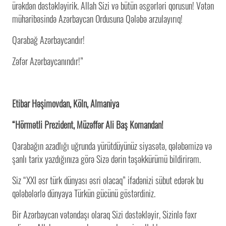
ürəkdən dəstəkləyirik. Allah Sizi və bütün əsgərləri qorusun! Vətən
müharibəsində Azərbaycan Ordusuna Qələbə arzulayırıq!
Qarabağ Azərbaycandır!
Zəfər Azərbaycanındır!”
Etibar Həşimovdan, Köln, Almaniya
“Hörmətli Prezident, Müzəffər Ali Baş Komandan!
Qarabağın azadlığı uğrunda yürütdüyünüz siyasətə, qələbəmizə və
şanlı tarix yazdığınıza görə Sizə dərin təşəkkürümü bildirirəm.
Siz “XXI əsr türk dünyası əsri olacaq” ifadənizi sübut edərək bu
qələbələrlə dünyaya Türkün gücünü göstərdiniz.
Bir Azərbaycan vətəndaşı olaraq Sizi dəstəkləyir, Sizinlə fəxr