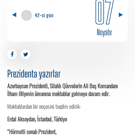
07
42-ci gün
Noyabr
Prezidentə yazırlar
Azərbaycan Prezidenti, Silahlı Qüvvələrin Ali Baş Komandanı
İlham Əliyevin ünvanına məktublar gəlməyə davam edir.
Məktublardan bir neçəsini təqdim edirik:
Erdal Aksoydan, İstanbul, Türkiyə
“Hörmətli cənab Prezident,