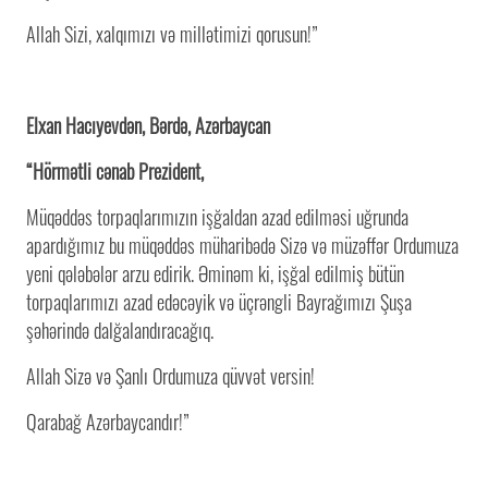
Allah Sizi, xalqımızı və millətimizi qorusun!”
Elxan Hacıyevdən, Bərdə, Azərbaycan
“Hörmətli cənab Prezident,
Müqəddəs torpaqlarımızın işğaldan azad edilməsi uğrunda
apardığımız bu müqəddəs müharibədə Sizə və müzəffər Ordumuza
yeni qələbələr arzu edirik. Əminəm ki, işğal edilmiş bütün
torpaqlarımızı azad edəcəyik və üçrəngli Bayrağımızı Şuşa
şəhərində dalğalandıracağıq.
Allah Sizə və Şanlı Ordumuza qüvvət versin!
Qarabağ Azərbaycandır!”