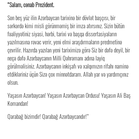
“Salam, cənab Prezident.
Son beş yüz ilin Azərbaycan tarixinə bir dövlət başçısı, bir
sərkərdə kimi misli görünməmiş bir imza atırsınız. Sizin bütün
fəaliyyətiniz siyasi, hərbi, tarixi və başqa dissertasiyaların
yazılmasına rəvac verir, yeni elmi araşdırmaların predmetinə
çevrilir. Hazırda yazılan yeni tariximizə görə Siz bir dəfə deyil, bir
neçə dəfə Azərbaycanın Milli Qəhrəmanı adına layiq
görülməlisiniz. Azərbaycanın inkişafı və xalqımızın rifahı naminə
etdikləriniz üçün Sizə çox minnətdaram. Allah yar və yardımçınız
olsun.
Yaşasın Azərbaycan! Yaşasın Azərbaycan Ordusu! Yaşasın Ali Baş
Komandan!
Qarabağ bizimdir! Qarabağ Azərbaycandır!”