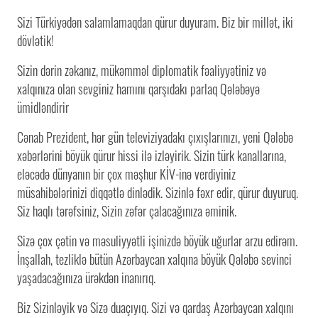
Sizi Türkiyədən salamlamaqdan qürur duyuram. Biz bir millət, iki
dövlətik!
Sizin dərin zəkanız, mükəmməl diplomatik fəaliyyətiniz və
xalqınıza olan sevginiz hamını qarşıdakı parlaq Qələbəyə
ümidləndirir
Cənab Prezident, hər gün televiziyadakı çıxışlarınızı, yeni Qələbə
xəbərlərini böyük qürur hissi ilə izləyirik. Sizin türk kanallarına,
eləcədə dünyanın bir çox məşhur KİV-inə verdiyiniz
müsahibələrinizi diqqətlə dinlədik. Sizinlə fəxr edir, qürur duyuruq.
Siz haqlı tərəfsiniz, Sizin zəfər çalacağınıza əminik.
Sizə çox çətin və məsuliyyətli işinizdə böyük uğurlar arzu edirəm.
İnşallah, tezliklə bütün Azərbaycan xalqına böyük Qələbə sevinci
yaşadacağınıza ürəkdən inanırıq.
Biz Sizinləyik və Sizə duaçıyıq. Sizi və qardaş Azərbaycan xalqını