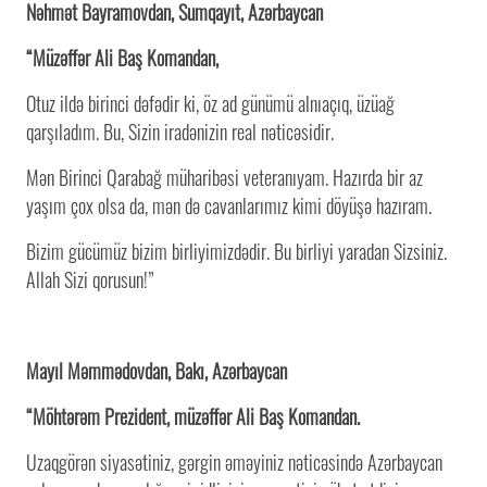
Nəhmət Bayramovdan, Sumqayıt, Azərbaycan
“Müzəffər Ali Baş Komandan,
Otuz ildə birinci dəfədir ki, öz ad günümü alnıaçıq, üzüağ
qarşıladım. Bu, Sizin iradənizin real nəticəsidir.
Mən Birinci Qarabağ müharibəsi veteranıyam. Hazırda bir az
yaşım çox olsa da, mən də cavanlarımız kimi döyüşə hazıram.
Bizim gücümüz bizim birliyimizdədir. Bu birliyi yaradan Sizsiniz.
Allah Sizi qorusun!”
Mayıl Məmmədovdan, Bakı, Azərbaycan
“Möhtərəm Prezident, müzəffər Ali Baş Komandan.
Uzaqgörən siyasətiniz, gərgin əməyiniz nəticəsində Azərbaycan