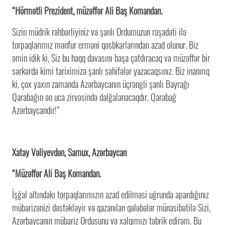
“Hörmətli Prezident, müzəffər Ali Baş Komandan.
Sizin müdrik rəhbərliyiniz və şanlı Ordumuzun rəşadəti ilə
torpaqlarımız mənfur erməni qəsbkarlarından azad olunur. Biz
əmin idik ki, Siz bu haqq davasını başa çatdıracaq və müzəffər bir
sərkərdə kimi tariximizə şanlı səhifələr yazacaqsınız. Biz inanırıq
ki, çox yaxın zamanda Azərbaycanın üçrəngli şanlı Bayrağı
Qarabağın ən uca zirvəsində dalğalanacaqdır. Qarabağ
Azərbaycandır!”
Xatay Vəliyevdən, Samux, Azərbaycan
“Müzəffər Ali Baş Komandan.
İşğal altındakı torpaqlarımızın azad edilməsi uğrunda apardığınız
mübarizənizi dəstəkləyir və qazanılan qələbələr münasibətilə Sizi,
Azərbaycanın mübariz Ordusunu və xalqımızı təbrik edirəm. Bu