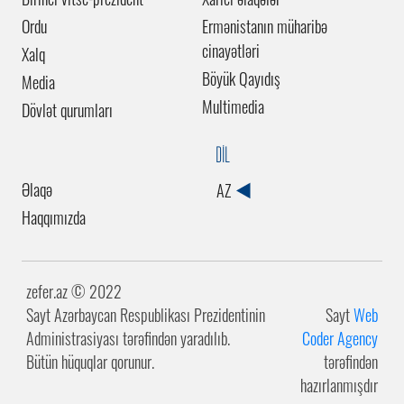
Ordu
Ermənistanın müharibə
cinayətləri
Xalq
Böyük Qayıdış
Media
Multimedia
Dövlət qurumları
DİL
Əlaqə
AZ
Haqqımızda
zefer.az ©️ 2022
Sayt Azərbaycan Respublikası Prezidentinin
Sayt
Web
Administrasiyası tərəfindən yaradılıb.
Coder Agency
Bütün hüquqlar qorunur.
tərəfindən
hazırlanmışdır