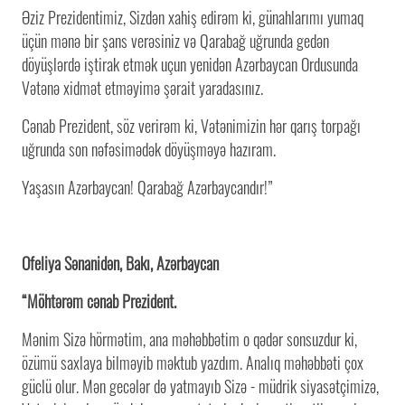
Əziz Prezidentimiz, Sizdən xahiş edirəm ki, günahlarımı yumaq
üçün mənə bir şans verəsiniz və Qarabağ uğrunda gedən
döyüşlərdə iştirak etmək uçun yenidən Azərbaycan Ordusunda
Vətənə xidmət etməyimə şərait yaradasınız.
Cənab Prezident, söz verirəm ki, Vətənimizin hər qarış torpağı
uğrunda son nəfəsimədək döyüşməyə hazıram.
Yaşasın Azərbaycan! Qarabağ Azərbaycandır!”
Ofeliya Sənanidən, Bakı, Azərbaycan
“Möhtərəm cənab Prezident.
Mənim Sizə hörmətim, ana məhəbbətim o qədər sonsuzdur ki,
özümü saxlaya bilməyib məktub yazdım. Analıq məhəbbəti çox
güclü olur. Mən gecələr də yatmayıb Sizə - müdrik siyasətçimizə,