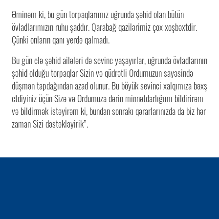
Əminəm ki, bu gün torpaqlarımız uğrunda şəhid olan bütün
övladlarımızın ruhu şaddır. Qarabağ qazilərimiz çox xoşbəxtdir.
Çünki onların qanı yerdə qalmadı.
Bu gün elə şəhid ailələri də sevinc yaşayırlar, uğrunda övladlarının
şəhid olduğu torpaqlar Sizin və qüdrətli Ordumuzun sayəsində
düşmən tapdağından azad olunur. Bu böyük sevinci xalqımıza bəxş
etdiyiniz üçün Sizə və Ordumuza dərin minnətdarlığımı bildirirəm
və bildirmək istəyirəm ki, bundan sonrakı qərarlarınızda da biz hər
zaman Sizi dəstəkləyirik”.
1 / 0