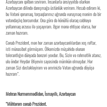
Azərbaycanı qəlbən sevirəm. İnsanlarla ünsiyyətdə olarkən
Azərbaycan dilində danışmağa üstünlük verirəm. Hesab edirəm ki,
bu Vətəni qorumaq, torpaqlarımız uğrunda vuruşmaq mənim də bir
vətəndaşlıq borcumdur. Ona görə də könüllü olaraq cəbhəyə
yollanmaq arzusu ilə yaşayıram. Əgər mənə ehtiyac olarsa, hər
zaman hazıram.
Cənab Prezident, mən hər zaman azərbaycanlılardan xoş rəftar,
isti münasibət görmüşəm. Ölkəmizdə müşahidə olunan
tolerantlığın dünyada bənzəri yoxdur. Bu, Sizin və rəhmətlik atanız,
ulu öndər Heydər Əliyevin sayəsində mümkün olmuşdur. Hər
zaman Sizi dəstəkləyirəm və əmrinizlə Vətən uğrunda döyüşə
hazıram”.
Mehran Nurməmmədlidən, İsmayıllı, Azərbaycan
“Möhtərəm cənab Prezident.