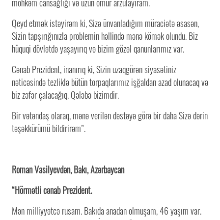
möhkəm cansağlığı və uzun ömür arzulayıram.
Qeyd etmək istəyirəm ki, Sizə ünvanladığım müraciətə əsasən,
Sizin tapşırığınızla problemin həllində mənə kömək olundu. Biz
hüquqi dövlətdə yaşayırıq və bizim gözəl qanunlarımız var.
Cənab Prezident, inanırıq ki, Sizin uzaqgörən siyasətiniz
nəticəsində tezliklə bütün torpaqlarımız işğaldan azad olunacaq və
biz zəfər çalacağıq. Qələbə bizimdir.
Bir vətəndaş olaraq, mənə verilən dəstəyə görə bir daha Sizə dərin
təşəkkürümü bildirirəm”.
Roman Vasilyevdən, Bakı, Azərbaycan
“Hörmətli cənab Prezident.
Mən milliyyətcə rusam. Bakıda anadan olmuşam, 46 yaşım var.