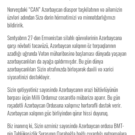
Norveçdəki “CAN” Azərbaycan diaspor təşkilatının və ailəmizin
üzvləri adından Sizə dərin hörmətimizi və minnətdarlığımızı
bildiririk.
Sentyabrın 27-dən Ermənistan silahlı qüvvələrinin Azərbaycana
qarşı növbəti təcavüzü, Azərbaycan xalqının öz torpaqlarının
azadlığı uğrunda Vətən müharibəsinə başlaması dünyada yaşayan
azərbaycanlıları da ayağa qaldırmışdır. Bu gün dünya
azərbaycanlıları Sizin ətrafınızda birləşərək daxili və xarici
siyasətinizi dəstəkləyir.
Sizin qətiyyətiniz sayəsində Azərbaycanın ərazi bütövlüyünün
bərpası üçün Milli Ordumuz cəsarətlə mübarizə aparır. Bu gün
rəşadətli Azərbaycan Ordusuna xalqımız hərtərəfli dəstək verir.
Azərbaycan xalqının güc birliyindən qürur hissi duyuruq.
Biz inanırıq ki, Sizin əzminiz sayəsində Azərbaycan ordusu BMT-
nin Təhlükəsizlik Şurasının Qarabağla bağlı çıxardığı qətnamələrə