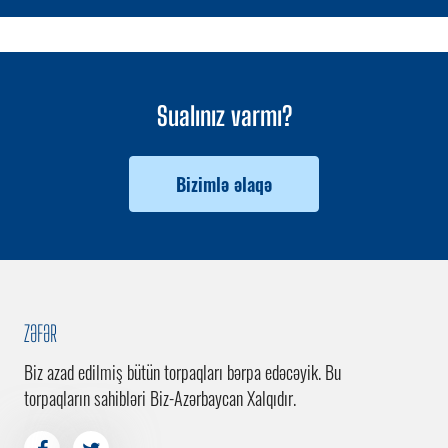
Sualınız varmı?
Bizimlə əlaqə
ZƏFƏR
Biz azad edilmiş bütün torpaqları bərpa edəcəyik. Bu
torpaqların sahibləri Biz-Azərbaycan Xalqıdır.