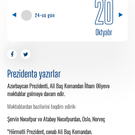
20
24-cü gün
Oktyabr
Prezidentə yazırlar
Azərbaycan Prezidenti, Ali Baş Komandan İlham Əliyevə
məktublar gəlməyə davam edir.
Məktublardan bəzilərini təqdim edirik:
Şervin Nəcəfpur və Atabəy Nəcəfpurdan, Oslo, Norveç
“Hörmətli Prezident, cənab Ali Baş Komandan.