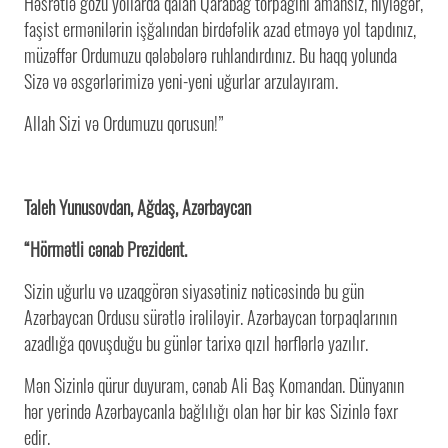
Həsrətlə gözü yollarda qalan Qarabağ torpağını amansız, hiyləgər,
faşist ermənilərin işğalından birdəfəlik azad etməyə yol tapdınız,
müzəffər Ordumuzu qələbələrə ruhlandırdınız. Bu haqq yolunda
Sizə və əsgərlərimizə yeni-yeni uğurlar arzulayıram.
Allah Sizi və Ordumuzu qorusun!”
Taleh Yunusovdan, Ağdaş, Azərbaycan
“Hörmətli cənab Prezident.
Sizin uğurlu və uzaqgörən siyasətiniz nəticəsində bu gün
Azərbaycan Ordusu sürətlə irəliləyir. Azərbaycan torpaqlarının
azadlığa qovuşduğu bu günlər tarixə qızıl hərflərlə yazılır.
Mən Sizinlə qürur duyuram, cənab Ali Baş Komandan. Dünyanın
hər yerində Azərbaycanla bağlılığı olan hər bir kəs Sizinlə fəxr
edir.