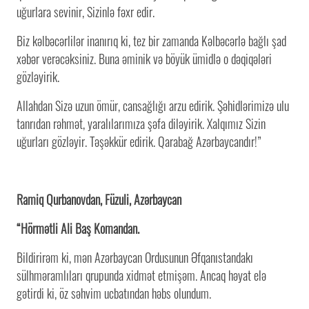
uğurlara sevinir, Sizinlə fəxr edir.
Biz kəlbəcərlilər inanırıq ki, tez bir zamanda Kəlbəcərlə bağlı şad
xəbər verəcəksiniz. Buna əminik və böyük ümidlə o dəqiqələri
gözləyirik.
Allahdan Sizə uzun ömür, cansağlığı arzu edirik. Şəhidlərimizə ulu
tanrıdan rəhmət, yaralılarımıza şəfa diləyirik. Xalqımız Sizin
uğurları gözləyir. Təşəkkür edirik. Qarabağ Azərbaycandır!”
Ramiq Qurbanovdan, Füzuli, Azərbaycan
“Hörmətli Ali Baş Komandan.
Bildirirəm ki, mən Azərbaycan Ordusunun Əfqanıstandakı
sülhməramlıları qrupunda xidmət etmişəm. Ancaq həyat elə
gətirdi ki, öz səhvim ucbatından həbs olundum.