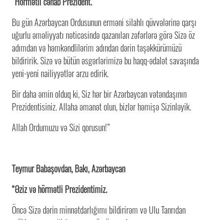
“Hörmətli cənab Prezident.
Bu gün Azərbaycan Ordusunun erməni silahlı qüvvələrinə qarşı
uğurlu əməliyyatı nəticəsində qazanılan zəfərlərə görə Sizə öz
adımdan və həmkəndlilərim adından dərin təşəkkürümüzü
bildiririk. Sizə və bütün əsgərlərimizə bu haqq-ədalət savaşında
yeni-yeni nailiyyətlər arzu edirik.
Bir daha əmin olduq ki, Siz hər bir Azərbaycan vətəndaşının
Prezidentisiniz. Allaha əmanət olun, bizlər həmişə Sizinləyik.
Allah Ordumuzu və Sizi qorusun!”
Teymur Babaşovdan, Bakı, Azərbaycan
“Əziz və hörmətli Prezidentimiz.
Öncə Sizə dərin minnətdarlığımı bildirirəm və Ulu Tanrıdan