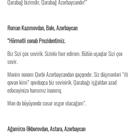
Qarabağ bizimdir, Qarabağ Azərbaycandır!”
Roman Kazımovdan, Bakı, Azərbaycan
“Hörmətli cənab Prezidentimiz.
Biz Sizi çox sevirik. Sizinlə fəxr edirəm. Bütün uşaqlar Sizi çox
sevir.
Mənim nənəm Qərbi Azərbaycandan qaçqındır. Siz düşmənləri “iti
qovan kimi” qovduqca biz sevinirik. Qarabağı işğaldan azad
edəcəyinizə hamımız inanırıq.
Mən də böyüyəndə cəsur əsgər olacağam”.
Ağamirzə Əkbərovdan, Astara, Azərbaycan