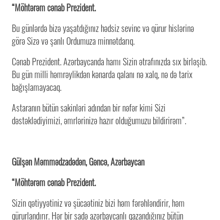
“Möhtərəm cənab Prezident.
Bu günlərdə bizə yaşatdığınız hədsiz sevinc və qürur hislərinə
görə Sizə və şanlı Ordumuza minnətdarıq.
Cənab Prezident. Azərbaycanda hamı Sizin ətrafınızda sıx birləşib.
Bu gün milli həmrəylikdən kənarda qalanı nə xalq, nə də tarix
bağışlamayacaq.
Astaranın bütün sakinləri adından bir nəfər kimi Sizi
dəstəklədiyimizi, əmrlərinizə hazır olduğumuzu bildirirəm”.
Gülşən Məmmədzadədən, Gəncə, Azərbaycan
“Möhtərəm cənab Prezident.
Sizin qətiyyətiniz və şücaətiniz bizi həm fərəhləndirir, həm
qürurlandırır. Hər bir sadə azərbaycanlı qazandığınız bütün