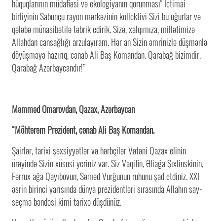
hüquqlarının müdafiəsi və ekologiyanın qorunması" İctimai
birliyinin Sabunçu rayon mərkəzinin kollektivi Sizi bu uğurlar və
qələbə münasibətilə təbrik edirik. Sizə, xalqımıza, millətimizə
Allahdan cansağlığı arzulayıram. Hər an Sizin əmrinizlə düşmənlə
döyüşməyə hazırıq, cənab Ali Baş Komandan. Qarabağ bizimdir,
Qarabağ Azərbaycandır!”
Məmməd Omarovdan, Qazax, Azərbaycan
“Möhtərəm Prezident, cənab Ali Baş Komandan.
Şairlər, tarixi şəxsiyyətlər və hərbçilər Vətəni Qazax elinin
ürəyində Sizin xüsusi yeriniz var. Siz Vaqifin, Əliağa Şıxlinskinin,
Fərrux ağa Qayıbovun, Səməd Vurğunun ruhunu şad etdiniz. XXI
əsrin birinci yarısında dünya prezidentləri sırasında Allahın say-
seçmə bəndəsi kimi tarixə düşdünüz.