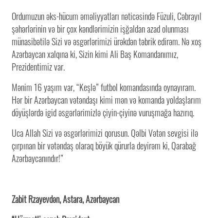
Ordumuzun əks-hücum əməliyyatları nəticəsində Füzuli, Cəbrayıl
şəhərlərinin və bir çox kəndlərimizin işğaldan azad olunması
münasibətilə Sizi və əsgərlərimizi ürəkdən təbrik edirəm. Nə xoş
Azərbaycan xalqına ki, Sizin kimi Ali Baş Komandanımız,
Prezidentimiz var.
Mənim 16 yaşım var, “Keşlə” futbol komandasında oynayıram.
Hər bir Azərbaycan vətəndaşı kimi mən və komanda yoldaşlarım
döyüşlərdə igid əsgərlərimizlə çiyin-çiyinə vuruşmağa hazırıq.
Uca Allah Sizi və əsgərlərimizi qorusun. Qəlbi Vətən sevgisi ilə
çırpınan bir vətəndaş olaraq böyük qürurla deyirəm ki, Qarabağ
Azərbaycanındır!”
Zabit Rzayevdən, Astara, Azərbaycan