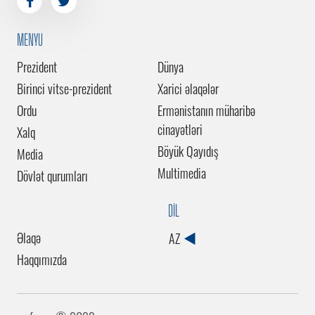
MENYU
Prezident
Dünya
Birinci vitse-prezident
Xarici əlaqələr
Ordu
Ermənistanın müharibə
cinayətləri
Xalq
Böyük Qayıdış
Media
Multimedia
Dövlət qurumları
DİL
Əlaqə
AZ
Haqqımızda