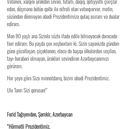
Vətənini, xalqını ürəkdən sevən, tutarlı, dəqiq, qətiyyətli çıxışlar
edən, düşmənə bütün qəlbi ilə nifrəti olan vətənpərvər, mətin,
sözündən dönməyən əbədi Prezidentimizə qulaq asıram və dualar
edirəm.
Mən 80 yaşlı ana Sizinlə sözlə ifadə edilə bilməyəcək dərəcədə
fəxr edirəm. Bu yaşda çox xoşbəxtəm ki, Sizin sayənizdə gündən-
günə gözəlləşən, çiçəklənən, eləcə də başqa ölkələrdən seçilən,
tayı-bərabəri olmayan, ürəkləri sevindirən Azərbaycanımızı
görürəm.
Hər şeyə görə Sizə minnətdarıq, bizim əbədi Prezidentimiz.
Ulu Tanrı Sizi qorusun!”
Fərid Tağıyevdən, Şəmkir, Azərbaycan
“Hörmətli Prezidentimiz.