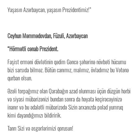
Yaşasın Azərbaycan, yaşasın Prezidentimiz!”
Ceyhun Məmmədovdan, Füzuli, Azərbaycan
“Hörmətli cənab Prezident.
Faşist erməni dövlətinin qədim Gəncə şəhərinə növbəti hücumu
bizi sarsıda bilməz. Bütün canımız, malımız, övladımız bu Vətənə
qurban olsun.
Əzəli torpağımız olan Qarabağın azad olunması üçün düzgün hərbi
və siyasi mübarizənizi bundan sonra da həyata keçirəcəyinizə
inanır və bu ədalətli mübarizədə Sizin arxanızda polad yumruq
kimi dayandığımızı bildiririk.
Tanrı Sizi və əsgərlərimizi qorusun!