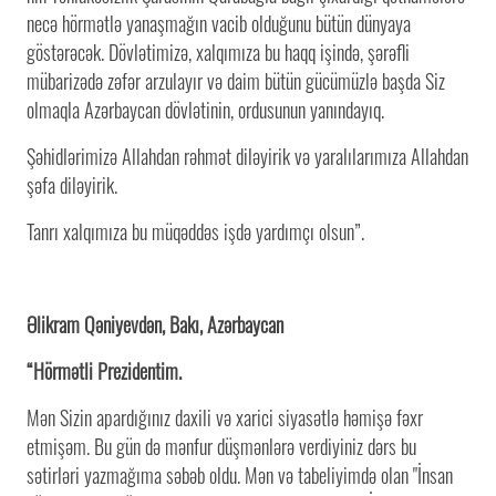
necə hörmətlə yanaşmağın vacib olduğunu bütün dünyaya
göstərəcək. Dövlətimizə, xalqımıza bu haqq işində, şərəfli
mübarizədə zəfər arzulayır və daim bütün gücümüzlə başda Siz
olmaqla Azərbaycan dövlətinin, ordusunun yanındayıq.
Şəhidlərimizə Allahdan rəhmət diləyirik və yaralılarımıza Allahdan
şəfa diləyirik.
Tanrı xalqımıza bu müqəddəs işdə yardımçı olsun”.
Əlikram Qəniyevdən, Bakı, Azərbaycan
“Hörmətli Prezidentim.
Mən Sizin apardığınız daxili və xarici siyasətlə həmişə fəxr
etmişəm. Bu gün də mənfur düşmənlərə verdiyiniz dərs bu
sətirləri yazmağıma səbəb oldu. Mən və tabeliyimdə olan "İnsan