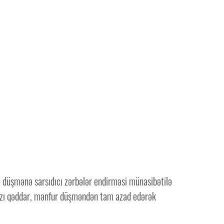
.
n düşmənə sarsıdıcı zərbələr endirməsi münasibətilə
ımızı qəddar, mənfur düşməndən tam azad edərək