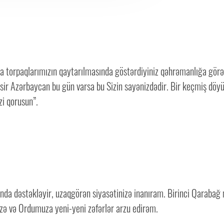
ma torpaqlarımızın qaytarılmasında göstərdiyiniz qəhrəmanlığa görə 
sir Azərbaycan bu gün varsa bu Sizin sayənizdədir. Bir keçmiş döyü
zi qorusun”.
nda dəstəkləyir, uzaqgörən siyasətinizə inanıram. Birinci Qarabağ
Sizə və Ordumuza yeni-yeni zəfərlər arzu edirəm.