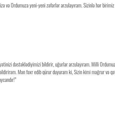
izə və Ordumuza yeni-yeni zəfərlər arzulayıram. Sizinlə hər birimiz 
iyyətinizi dəstəklədiyimizi bildirir, uğurlar arzulayıram. Milli Ord
ildirirəm. Mən fəxr edib qürur duyuram ki, Sizin kimi məğrur və qə
ycandır!”