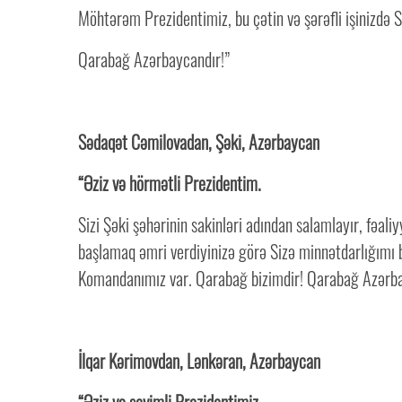
Möhtərəm Prezidentimiz, bu çətin və şərəfli işinizdə S
Qarabağ Azərbaycandır!”
Sədaqət Cəmilovadan, Şəki, Azərbaycan
“Əziz və hörmətli Prezidentim.
Sizi Şəki şəhərinin sakinləri adından salamlayır, fəal
başlamaq əmri verdiyinizə görə Sizə minnətdarlığımı b
Komandanımız var. Qarabağ bizimdir! Qarabağ Azərba
İlqar Kərimovdan, Lənkəran, Azərbaycan