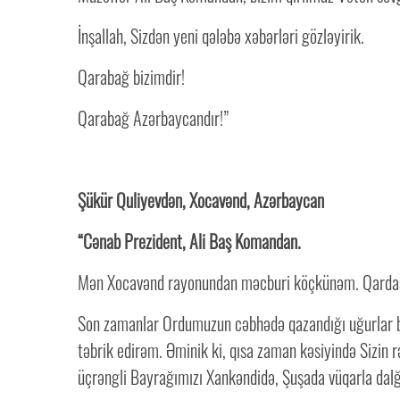
İnşallah, Sizdən yeni qələbə xəbərləri gözləyirik.
Qarabağ bizimdir!
Qarabağ Azərbaycandır!”
Şükür Quliyevdən, Xocavənd, Azərbaycan
“Cənab Prezident, Ali Baş Komandan.
Mən Xocavənd rayonundan məcburi köçkünəm. Qardaşı
Son zamanlar Ordumuzun cəbhədə qazandığı uğurlar biz
təbrik edirəm. Əminik ki, qısa zaman kəsiyində Sizin
üçrəngli Bayrağımızı Xankəndidə, Şuşada vüqarla dalğ