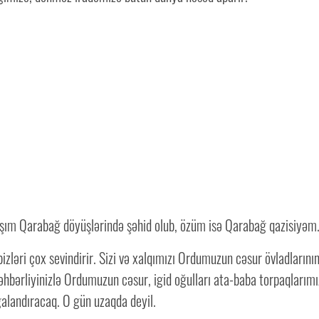
m Qarabağ döyüşlərində şəhid olub, özüm isə Qarabağ qazisiyəm
ləri çox sevindirir. Sizi və xalqımızı Ordumuzun cəsur övladlarını
 rəhbərliyinizlə Ordumuzun cəsur, igid oğulları ata-baba torpaqlar
alandıracaq. O gün uzaqda deyil.