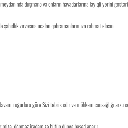
ydanında düşmənə və onların havadarlarına layiqli yerini göstərir, 
a şəhidlik zirvəsinə ucalan qəhrəmanlarımıza rəhmət eləsin.
 davamlı uğurlara görə Sizi təbrik edir və möhkəm cansağlığı arzu e
gimizə, dönməz iradəmizə bütün dünya həsəd aparır.