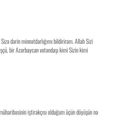
Sizə dərin minnətdarlığımı bildirirəm. Allah Sizi
şçü, bir Azərbaycan vətəndaşı kimi Sizin kimi
 müharibəsinin iştirakçısı olduğum üçün döyüşün nə