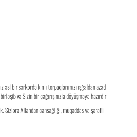
iz əsl bir sərkərdə kimi torpaqlarımızı işğaldan azad
birləşib və Sizin bir çağırışınızla döyüşməyə hazırdır.
ik. Sizlərə Allahdan cansağlığı, müqəddəs və şərəfli