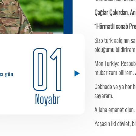
Çağlar Çakırdan, An
“Hörmətli cənab Pre
Sizə türk xalqının 
01
olduğumu bildirirəm
Mən Türkiyə Respubli
mübarizəm bilirəm. A
cı gün
Cəbhədə və ya hər h
sayaram.
Noyabr
Allaha əmanət olun.
Yaşasın iki dövlət, b