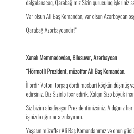
dalğalanacaq, Qarabağımız Sizin quruculuq işləriniz 
Var olsun Ali Baş Komandan, var olsun Azərbaycan əs
Qarabağ Azərbaycandır!”
Xanalı Məmmədovdan, Biləsuvar, Azərbaycan
“Hörmətli Prezident, müzəffər Ali Baş Komandan.
İllərdir Vətən, torpaq dərdi məcburi köçkün düşmüş vətə
edirsiniz. Biz Sizinlə fəxr edirik. Xalqın Sizə böyük i
Siz bizim əbədiyaşar Prezidentimizsiniz. Aldığınız hər
işinizdə uğurlar arzulayıram.
Yaşasın müzəffər Ali Baş Komandanımız və onun gücl