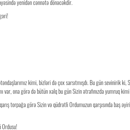
sayəsində yenidən cənnətə dönəcəkdir.
gəri!
ndaşlarımız kimi, bizləri də çox sarsıtmışdı. Bu gün sevinirik ki, S
namı var, ona görə də bütün xalq bu gün Sizin ətrafınızda yumruq kimi 
 qarış torpağa görə Sizin və qüdrətli Ordumuzun qarşısında baş əyir
ü Ordusu!