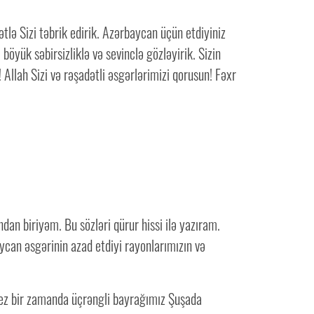
tlə Sizi təbrik edirik. Azərbaycan üçün etdiyiniz
öyük səbirsizliklə və sevinclə gözləyirik. Sizin
! Allah Sizi və rəşadətli əsgərlərimizi qorusun! Fəxr
an biriyəm. Bu sözləri qürur hissi ilə yazıram.
can əsgərinin azad etdiyi rayonlarımızın və
tez bir zamanda üçrəngli bayrağımız Şuşada