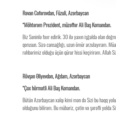
Rəvan Cəfərovdan, Füzuli, Azərbaycan
“Möhtərəm Prezident, müzəffər Ali Baş Komandan.
Biz Səninlə fəxr edirik. 30 ilə yaxın işğalda olan doğ
qorusun. Sizə cansağlığı, uzun ömür arzulayıram. Müa
rəhbərimiz olduğu üçün qürur hissi keçirirəm. Allah Si
Rövşən Əliyevdən, Ağdam, Azərbaycan
“Çox hörmətli Ali Baş Komandan.
Bütün Azərbaycan xalqı kimi mən də Sizi bu haqq yolu
olduğunu bilirəm. Bu mübariz, çətin və şərəfli yolda 