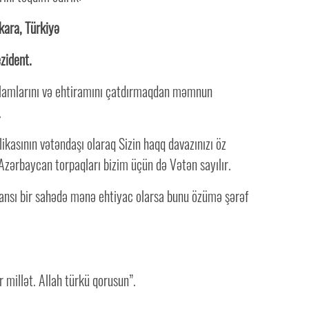
kara, Türkiyə
zident.
salamlarını və ehtiramını çatdırmaqdan məmnun
.
kasının vətəndaşı olaraq Sizin haqq davazınızı öz
zərbaycan torpaqları bizim üçün də Vətən sayılır.
ansı bir sahədə mənə ehtiyac olarsa bunu özümə şərəf
ir millət. Allah türkü qorusun”.