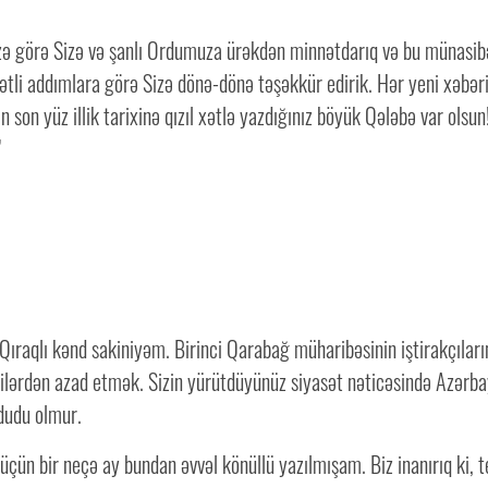
nizə görə Sizə və şanlı Ordumuza ürəkdən minnətdarıq və bu münasibə
ətli addımlara görə Sizə dönə-dönə təşəkkür edirik. Hər yeni xəbəri b
 son yüz illik tarixinə qızıl xətlə yazdığınız böyük Qələbə var olsun
”
aqlı kənd sakiniyəm. Birinci Qarabağ müharibəsinin iştirakçılarınd
ilərdən azad etmək. Sizin yürütdüyünüz siyasət nəticəsində Azərbay
üdudu olmur.
ün bir neçə ay bundan əvvəl könüllü yazılmışam. Biz inanırıq ki, 