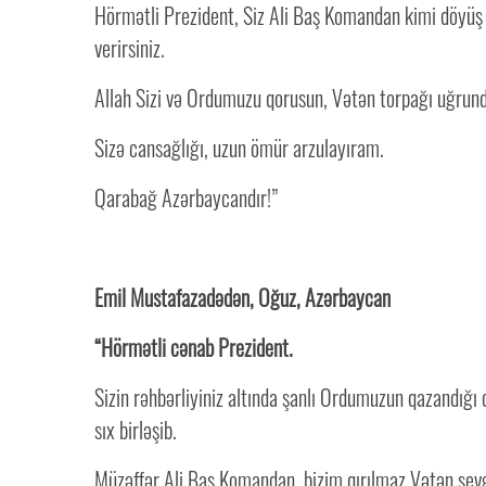
Hörmətli Prezident, Siz Ali Baş Komandan kimi döyüş me
verirsiniz.
Allah Sizi və Ordumuzu qorusun, Vətən torpağı uğrund
Sizə cansağlığı, uzun ömür arzulayıram.
Qarabağ Azərbaycandır!”
Emil Mustafazadədən, Oğuz, Azərbaycan
“Hörmətli cənab Prezident.
Sizin rəhbərliyiniz altında şanlı Ordumuzun qazandığı
sıx birləşib.
Müzəffər Ali Baş Komandan, bizim qırılmaz Vətən sev