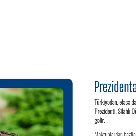
Prezidentə
Türkiyədən, eləcə d
Prezidenti, Silahlı 
gəlir.
Məktublardan bəzilər