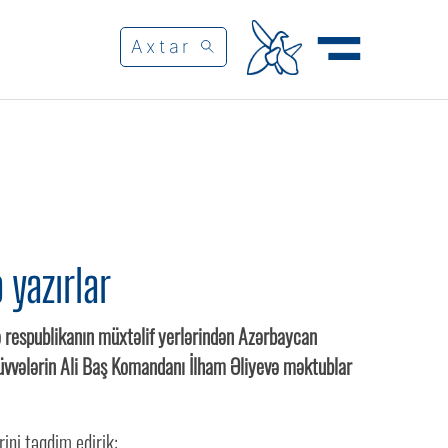
 yazırlar
ə respublikanın müxtəlif yerlərindən Azərbaycan
Qüvvələrin Ali Baş Komandanı İlham Əliyevə məktublar
ini təqdim edirik: