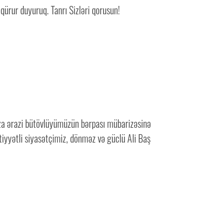
qürur duyuruq. Tanrı Sizləri qorusun!
umuza ərazi bütövlüyümüzün bərpası mübarizəsinə
tiyyətli siyasətçimiz, dönməz və güclü Ali Baş