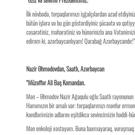
“Əziz və sevimli Prezidentimiz.
İlk növbədə, torpaqlarımızı işğalçılardan azad etdiyi
bütün işlərə və bu gün göstərdiyiniz şücaətə və qətiyy
cəsarətiniz, məharətiniz və hünərinizlə ana Vətənimizin
edirəm ki, azərbaycanlıyam! Qarabağ Azərbaycandır!
Nazir Əhmədovdan, Saatlı, Azərbaycan
“Müzəffər Ali Baş Komandan.
Mən – Əhmədov Nazir Ağaqulu oğlu Saatlı rayonunun Qır
Hamımızın bir amalı var: torpaqlarımızı mənfur ermən
kəndlərimizin adlarını eşitdikcə sevincimizin həddi-h
Mən onkoloji xəstəyəm. Buna baxmayaraq, vuruşmaq üç