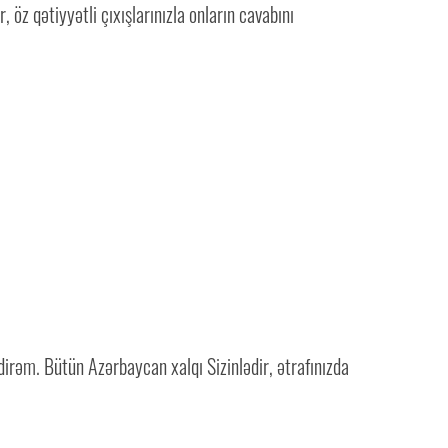
öz qətiyyətli çıxışlarınızla onların cavabını
dirəm. Bütün Azərbaycan xalqı Sizinlədir, ətrafınızda