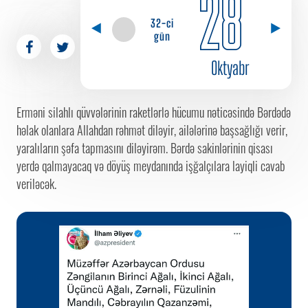
28
32-ci
gün
Oktyabr
Erməni silahlı qüvvələrinin raketlərlə hücumu nəticəsində Bərdədə
həlak olanlara Allahdan rəhmət diləyir, ailələrinə başsağlığı verir,
yaralıların şəfa tapmasını diləyirəm. Bərdə sakinlərinin qisası
yerdə qalmayacaq və döyüş meydanında işğalçılara layiqli cavab
veriləcək.