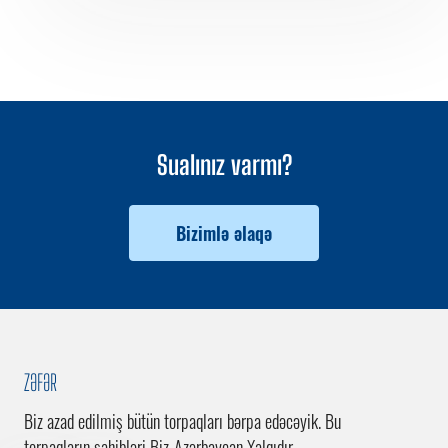
Sualınız varmı?
Bizimlə əlaqə
ZƏFƏR
Biz azad edilmiş bütün torpaqları bərpa edəcəyik. Bu
torpaqların sahibləri Biz-Azərbaycan Xalqıdır.