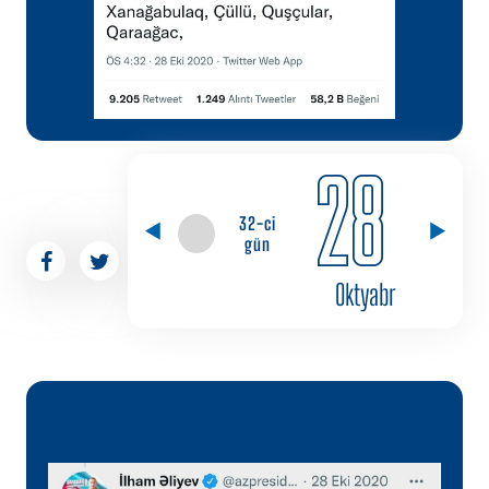
28
32-ci
gün
Oktyabr