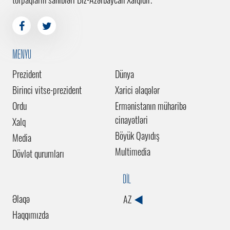
MENYU
Prezident
Dünya
Birinci vitse-prezident
Xarici əlaqələr
Ordu
Ermənistanın müharibə
cinayətləri
Xalq
Böyük Qayıdış
Media
Multimedia
Dövlət qurumları
DİL
Əlaqə
AZ
Haqqımızda