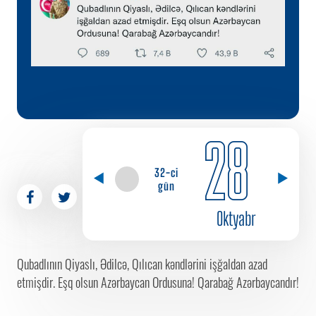
28
32-ci
gün
Oktyabr
Qubadlının Qiyaslı, Ədilcə, Qılıcan kəndlərini işğaldan azad
etmişdir. Eşq olsun Azərbaycan Ordusuna! Qarabağ Azərbaycandır!