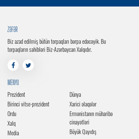
ZƏFƏR
Biz azad edilmiş bütün torpaqları bərpa edəcəyik. Bu
torpaqların sahibləri Biz-Azərbaycan Xalqıdır.
MENYU
Prezident
Dünya
Birinci vitse-prezident
Xarici əlaqələr
Ordu
Ermənistanın müharibə
cinayətləri
Xalq
Böyük Qayıdış
Media