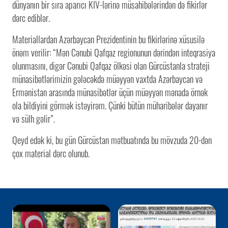
dünyanın bir sıra aparıcı KİV-lərinə müsahibələrindən də fikirlər
dərc ediblər.
Materiallardan Azərbaycan Prezidentinin bu fikirlərinə xüsusilə
önəm verilir: “Mən Cənubi Qafqaz regionunun dərindən inteqrasiya
olunmasını, digər Cənubi Qafqaz ölkəsi olan Gürcüstanla strateji
münasibətlərimizin gələcəkdə müəyyən vaxtda Azərbaycan və
Ermənistan arasında münasibətlər üçün müəyyən mənada örnək
ola bildiyini görmək istəyirəm. Çünki bütün müharibələr dayanır
və sülh gəlir”.
Qeyd edək ki, bu gün Gürcüstan mətbuatında bu mövzuda 20-dən
çox material dərc olunub.