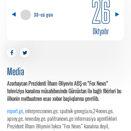
26
30-cü gün
Oktyabr
Media
Azərbaycan Prezidenti İlham Əliyevin ABŞ-ın “Fox News”
televiziya kanalına müsahibəsində Gürcüstan ilə bağlı fikirləri bu
ölkənin mətbuatının əsas xəbər başlıqlarına çevrilib.
report.ge
, interpressnews.ge, sputnik-georgia.ru,24news.ge,
apsny.ge, newsday.ge, palitranews.ge informasiya agentlikləri
Prezident İlham Əliyevin təkcə “Fox News” kanalına deyil,