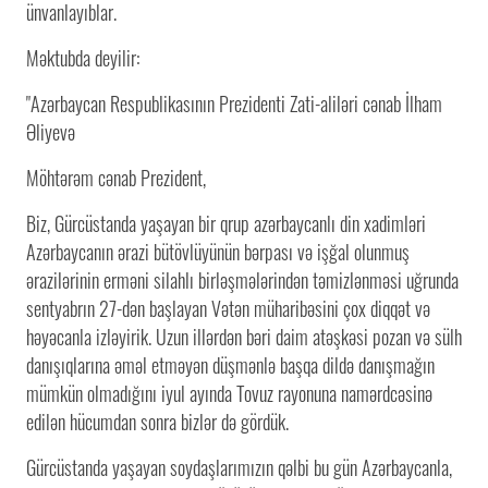
ünvanlayıblar.
Məktubda deyilir:
"Azərbaycan Respublikasının Prezidenti Zati-aliləri cənab İlham
Əliyevə
Möhtərəm cənab Prezident,
Biz, Gürcüstanda yaşayan bir qrup azərbaycanlı din xadimləri
Azərbaycanın ərazi bütövlüyünün bərpası və işğal olunmuş
ərazilərinin erməni silahlı birləşmələrindən təmizlənməsi uğrunda
sentyabrın 27-dən başlayan Vətən müharibəsini çox diqqət və
həyəcanla izləyirik. Uzun illərdən bəri daim atəşkəsi pozan və sülh
danışıqlarına əməl etməyən düşmənlə başqa dildə danışmağın
mümkün olmadığını iyul ayında Tovuz rayonuna namərdcəsinə
edilən hücumdan sonra bizlər də gördük.
Gürcüstanda yaşayan soydaşlarımızın qəlbi bu gün Azərbaycanla,