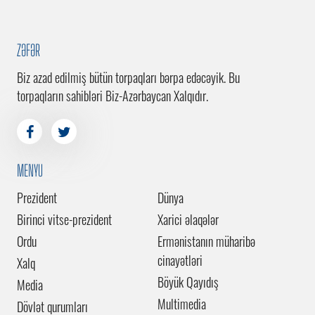
ZƏFƏR
Biz azad edilmiş bütün torpaqları bərpa edəcəyik. Bu
torpaqların sahibləri Biz-Azərbaycan Xalqıdır.
MENYU
Prezident
Dünya
Birinci vitse-prezident
Xarici əlaqələr
Ordu
Ermənistanın müharibə
cinayətləri
Xalq
Böyük Qayıdış
Media
Multimedia
Dövlət qurumları