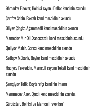
Əhmədov Elsevər, Bolnisi rayonu Dəllər kəndinin axundu
Şərifov Sabin, Faxralı kənd məscidinin axundu
Əliyev Çingiz, Ağammədli kənd məscidinin axundu
Mamedov Mir Əli, Xancıxazdlı kənd məscidinin axundu
Quliyev Mahir, Goraxı kənd məscidinin axundu
Sadiqov Mübariz, Bəylər kənd məscidinin axundu
Hacıyev Fəxrəddin, Marneuli rayonu Təkəli kənd məscidinin
axundu
Şəmşiyev Tofik, Beytarafçı kəndinin imamı
Məmmədov Azər, Qrıxlı kənd məscidinin axundu.
Gürcüstan, Bolnisi və Marneuli rayonları
"