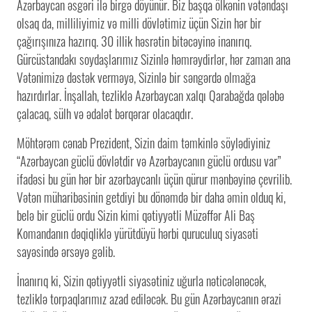
Azərbaycan əsgəri ilə birgə döyünür. Biz başqa ölkənin vətəndaşı
olsaq da, milliliyimiz və milli dövlətimiz üçün Sizin hər bir
çağırışınıza hazırıq. 30 illik həsrətin bitəcəyinə inanırıq.
Gürcüstandakı soydaşlarımız Sizinlə həmrəydirlər, hər zaman ana
Vətənimizə dəstək verməyə, Sizinlə bir səngərdə olmağa
hazırdırlar. İnşallah, tezliklə Azərbaycan xalqı Qarabağda qələbə
çalacaq, sülh və ədalət bərqərar olacaqdır.
Möhtərəm cənab Prezident, Sizin daim təmkinlə söylədiyiniz
“Azərbaycan güclü dövlətdir və Azərbaycanın güclü ordusu var”
ifadəsi bu gün hər bir azərbaycanlı üçün qürur mənbəyinə çevrilib.
Vətən müharibəsinin getdiyi bu dönəmdə bir daha əmin olduq ki,
belə bir güclü ordu Sizin kimi qətiyyətli Müzəffər Ali Baş
Komandanın dəqiqliklə yürütdüyü hərbi quruculuq siyasəti
sayəsində ərsəyə gəlib.
İnanırıq ki, Sizin qətiyyətli siyasətiniz uğurla nəticələnəcək,
tezliklə torpaqlarımız azad ediləcək. Bu gün Azərbaycanın ərazi