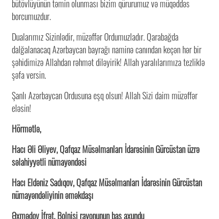
bütövlüyünün təmin olunması bizim qürurumuz və müqəddəs
borcumuzdur.
Dualarımız Sizinlədir, müzəffər Ordumuzladır. Qarabağda
dalğalanacaq Azərbaycan bayrağı naminə canından keçən hər bir
şəhidimizə Allahdan rəhmət diləyirik! Allah yaralılarımıza tezliklə
şəfa versin.
Şanlı Azərbaycan Ordusuna eşq olsun! Allah Sizi daim müzəffər
eləsin!
Hörmətlə,
Hacı Əli Əliyev, Qafqaz Müsəlmanları İdarəsinin Gürcüstan üzrə
səlahiyyətli nümayəndəsi
Hacı Eldəniz Sadıqov, Qafqaz Müsəlmanları İdarəsinin Gürcüstan
nümayəndəliyinin əməkdaşı
Əxmədov İfrət, Bolnisi rayonunun baş axundu