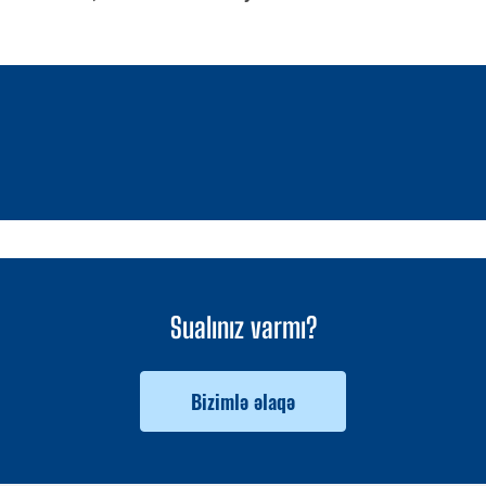
1 / 0
Sualınız varmı?
Bizimlə əlaqə