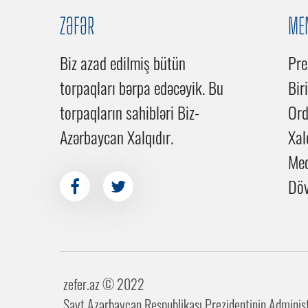
ZƏFƏR
ME
Biz azad edilmiş bütün
Pre
torpaqları bərpa edəcəyik. Bu
Bir
torpaqların sahibləri Biz-
Or
Azərbaycan Xalqıdır.
Xal
Me
Döv
zefer.az ©️ 2022
Sayt Azərbaycan Respublikası Prezidentinin Administr