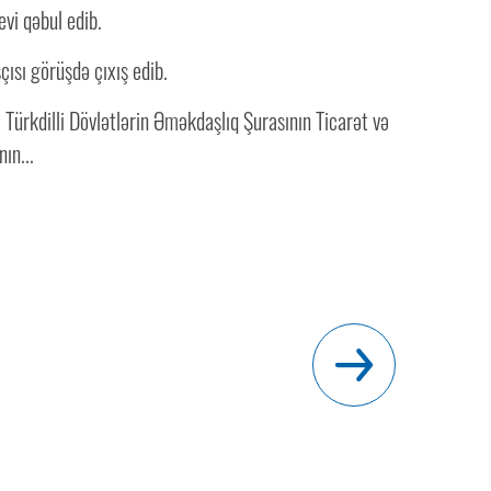
vi qəbul edib.
çısı görüşdə çıxış edib.
. Türkdilli Dövlətlərin Əməkdaşlıq Şurasının Ticarət və
ın...