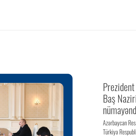
Prezident
Baş Naziri
nümayəndə
Azərbaycan Resp
Türkiyə Respubli