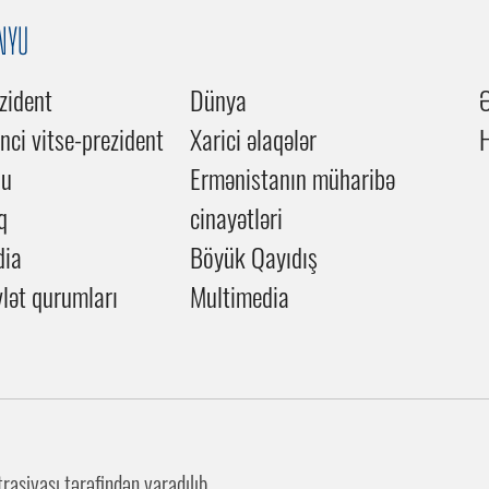
NYU
zident
Dünya
inci vitse-prezident
Xarici əlaqələr
du
Ermənistanın müharibə
q
cinayətləri
dia
Böyük Qayıdış
lət qurumları
Multimedia
asiyası tərəfindən yaradılıb.