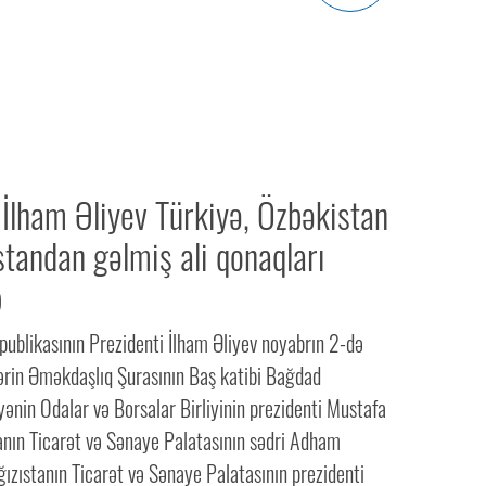
 İlham Əliyev Türkiyə, Özbəkistan
standan gəlmiş ali qonaqları
b
ublikasının Prezidenti İlham Əliyev noyabrın 2-də
lərin Əməkdaşlıq Şurasının Baş katibi Bağdad
ənin Odalar və Borsalar Birliyinin prezidenti Mustafa
tanın Ticarət və Sənaye Palatasının sədri Adham
ızıstanın Ticarət və Sənaye Palatasının prezidenti