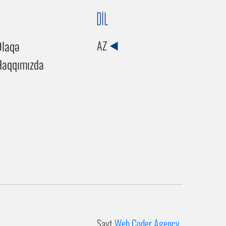
DİL
Əlaqə
AZ
Haqqımızda
Sayt
Web Coder Agency