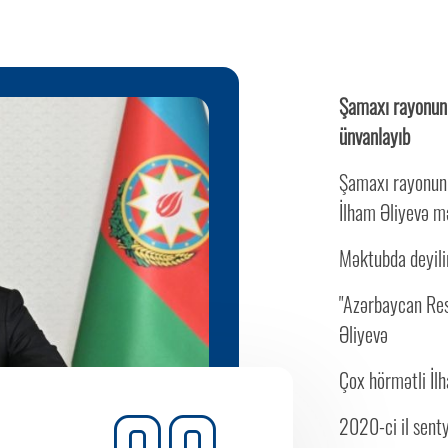
Şamaxı rayonunu
ünvanlayıb
Şamaxı rayonunu
İlham Əliyevə m
Məktubda deyili
"Azərbaycan Resp
Əliyevə
Çox hörmətli İl
2020-ci il senty