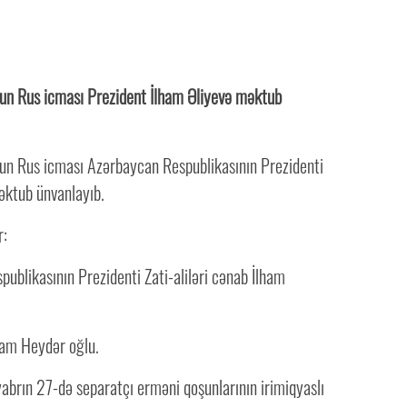
n Rus icması Prezident İlham Əliyevə məktub
n Rus icması Azərbaycan Respublikasının Prezidenti
əktub ünvanlayıb.
r:
ublikasının Prezidenti Zati-aliləri cənab İlham
ham Heydər oğlu.
abrın 27-də separatçı erməni qoşunlarının irimiqyaslı