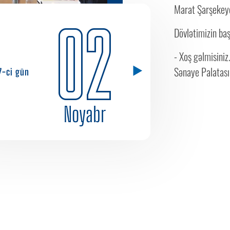
Marat Şarşekeye
02
Dövlətimizin baş
- Xoş gəlmisiniz
Sənaye Palatasın
7-ci gün
Noyabr