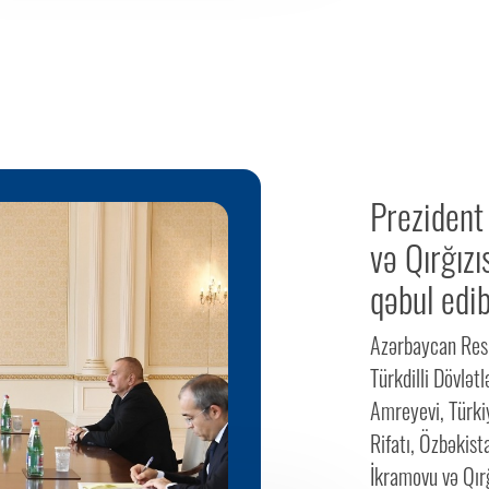
Prezident
və Qırğızı
qəbul edi
Azərbaycan Resp
Türkdilli Dövlət
Amreyevi, Türkiy
Rifatı, Özbəkis
İkramovu və Qırğ