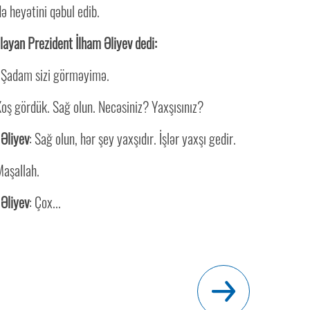
ə heyətini qəbul edib.
layan Prezident İlham Əliyev dedi:
. Şadam sizi görməyimə.
Xoş gördük. Sağ olun. Necəsiniz? Yaxşısınız?
 Əliyev
: Sağ olun, hər şey yaxşıdır. İşlər yaxşı gedir.
Maşallah.
 Əliyev
: Çox...