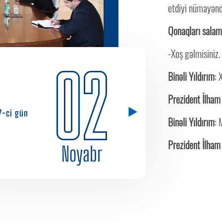
etdiyi nümayənd
Qonaqları salam
-Xoş gəlmisiniz
02
Binəli Yıldırım
: 
Prezident İlham
7-ci gün
Binəli Yıldırım
: 
Prezident İlham
Noyabr