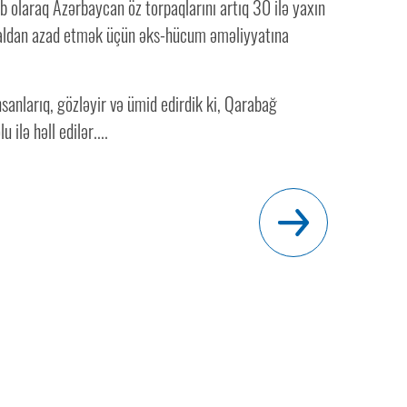
b olaraq Azərbaycan öz torpaqlarını artıq 30 ilə yaxın
aldan azad etmək üçün əks-hücum əməliyyatına
nsanlarıq, gözləyir və ümid edirdik ki, Qarabağ
 ilə həll edilər....