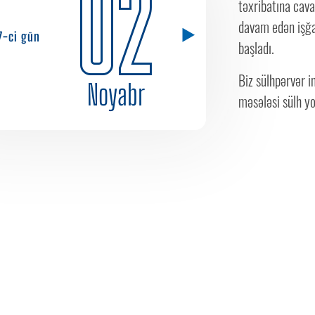
02
təxribatına cava
davam edən işğ
7-ci gün
başladı.
Biz sülhpərvər i
Noyabr
məsələsi sülh yolu