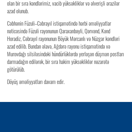
olan bir sıra kəndlərimiz, vacib yüksəkliklər və əlverişli ərazilər
azad olunub.
Cəbhənin Füzuli–Cəbrayıl istiqamətində hərbi əməliyyatlar
nəticəsində Füzuli rayonunun Qaraxanbəyli, Qərvənd, Kənd
Horadiz, Cəbrayıl rayonunun Böyük Mərcanlı və Nüzgar kəndləri
azad edilib. Bundan əlavə, Ağdərə rayonu istiqamətində və
Murovdağı silsiləsindəki hündürlüklərdə yerləşən düşmən postları
darmadağın edilərək, bir sıra hakim yüksəkliklər nəzarətə
götürülüb.
Döyüş əməliyyatları davam edir.
1 / 0