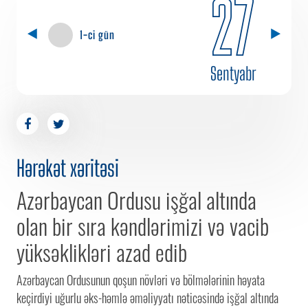
27
1-ci gün
Sentyabr
Hərəkət xəritəsi
Azərbaycan Ordusu işğal altında
olan bir sıra kəndlərimizi və vacib
yüksəklikləri azad edib
Azərbaycan Ordusunun qoşun növləri və bölmələrinin həyata
keçirdiyi uğurlu əks-həmlə əməliyyatı nəticəsində işğal altında