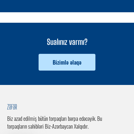
Sualınız varmı?
Bizimlə əlaqə
ZƏFƏR
Biz azad edilmiş bütün torpaqları bərpa edəcəyik. Bu
torpaqların sahibləri Biz-Azərbaycan Xalqıdır.