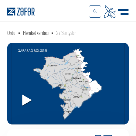
Ordu
Hərəkət xəritəsi
27 Sentyabr