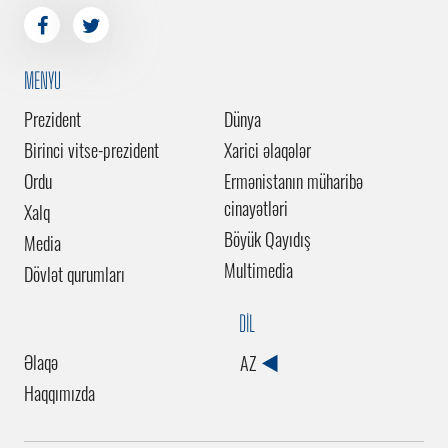
MENYU
Prezident
Dünya
Birinci vitse-prezident
Xarici əlaqələr
Ordu
Ermənistanın müharibə
cinayətləri
Xalq
Böyük Qayıdış
Media
Multimedia
Dövlət qurumları
DİL
Əlaqə
AZ
Haqqımızda