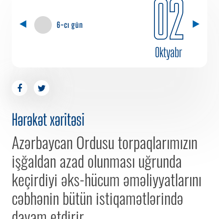
02
6-cı gün
Oktyabr
Hərəkət xəritəsi
Azərbaycan Ordusu torpaqlarımızın
işğaldan azad olunması uğrunda
keçirdiyi əks-hücum əməliyyatlarını
cəbhənin bütün istiqamətlərində
davam etdirir.