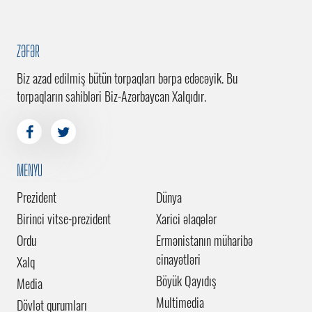
ZƏFƏR
Biz azad edilmiş bütün torpaqları bərpa edəcəyik. Bu
torpaqların sahibləri Biz-Azərbaycan Xalqıdır.
MENYU
Prezident
Dünya
Birinci vitse-prezident
Xarici əlaqələr
Ordu
Ermənistanın müharibə
cinayətləri
Xalq
Böyük Qayıdış
Media
Multimedia
Dövlət qurumları