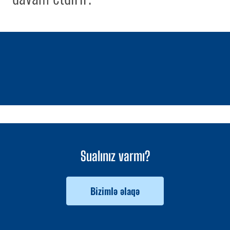
1 / 0
Sualınız varmı?
Bizimlə əlaqə