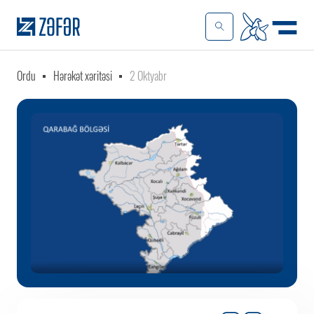
Ordu
Hərəkət xəritəsi
2 Oktyabr