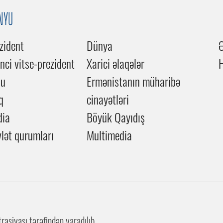
NYU
zident
Dünya
inci vitse-prezident
Xarici əlaqələr
du
Ermənistanın müharibə
q
cinayətləri
dia
Böyük Qayıdış
lət qurumları
Multimedia
asiyası tərəfindən yaradılıb.