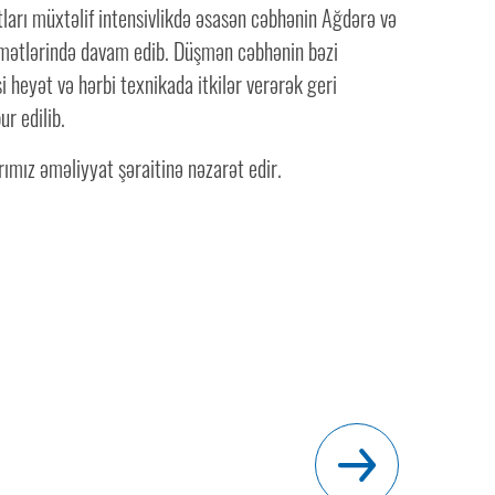
ları müxtəlif intensivlikdə əsasən cəbhənin Ağdərə və
mətlərində davam edib. Düşmən cəbhənin bəzi
i heyət və hərbi texnikada itkilər verərək geri
r edilib.
ımız əməliyyat şəraitinə nəzarət edir.