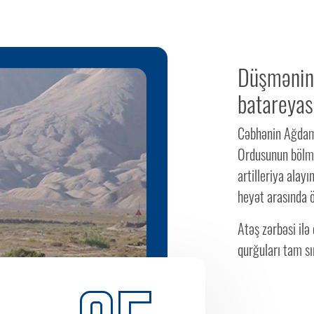
Düşmənin 4
batareyas
Cəbhənin Ağdam
Ordusunun bölməl
artilleriya alay
heyət arasında ö
Atəş zərbəsi ilə 
qurğuları tam sı