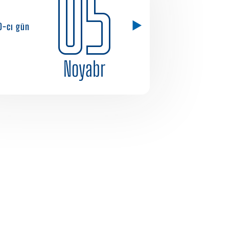
05
0-cı gün
Noyabr