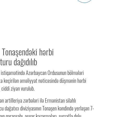
 Tonaşendəki hərbi
turu dağıdılıb
 istiqamətində Azərbaycan Ordusunun bölmələri
ta keçirilən əməliyyat nəticəsində düşmənin hərbi
 ciddi ziyan vurulub.
n artilleriya zərbələri ilə Ermənistan silahlı
cu dağatıcı diviziyasının Tonaşen kəndində yerləşən 7-
ının qərargahı, əsgər kazarmaları, sursatla dolu