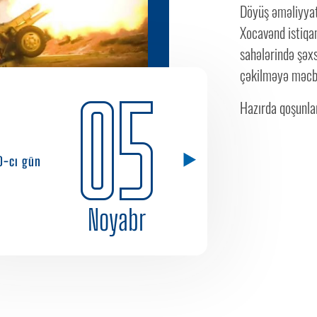
Döyüş əməliyyat
Xocavənd istiqa
sahələrində şəxs
çəkilməyə məcbu
05
Hazırda qoşunlar
0-cı gün
Noyabr