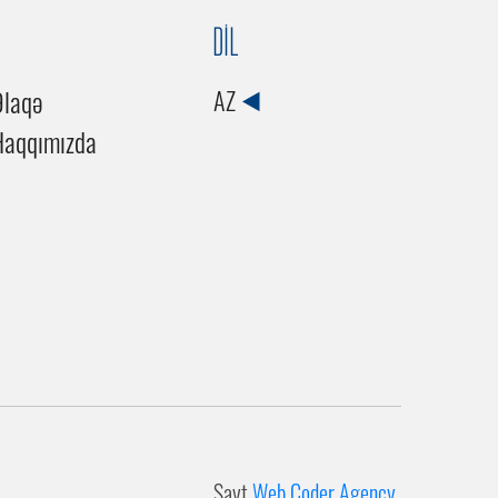
DİL
Əlaqə
AZ
Haqqımızda
Sayt
Web Coder Agency