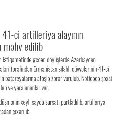
1-ci artilleriya alayının
ı məhv edilib
 istiqamətində gedən döyüşlərdə Azərbaycan
əri tərəfindən Ermənistan silahlı qüvvələrinin 41-ci
ının batareyalarına atəşlə zərər vurulub. Nəticədə şəxsi
lən və yaralananlar var.
düşmənin xeyli sayda sursatı partladılıb, artilleriya
radan çıxarılıb.