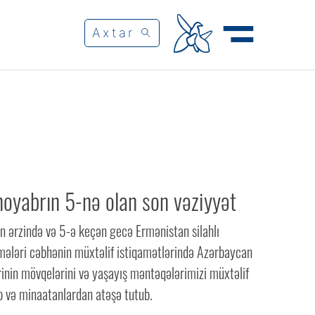
oyabrın 5-nə olan son vəziyyət
n ərzində və 5-ə keçən gecə Ermənistan silahlı
lmələri cəbhənin müxtəlif istiqamətlərində Azərbaycan
inin mövqelərini və yaşayış məntəqələrimizi müxtəlif
top və minaatanlardan atəşə tutub.