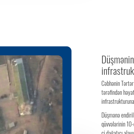
Düşmənin
infrastruk
Cəbhənin Tərtər
tərəfindən həya
infrastrukturuna
Düşmənə endirilə
qüvvələrinin 10-
ci dağatıcı alay