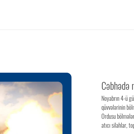
Cəbhədə n
Noyabrın 4-ü gü
qüvvələrinin bö
Ordusu bölmələr
atıcı silahlar, 