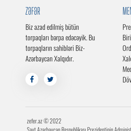
ZƏFƏR
ME
Biz azad edilmiş bütün
Pre
torpaqları bərpa edəcəyik. Bu
Bir
torpaqların sahibləri Biz-
Or
Azərbaycan Xalqıdır.
Xal
Me
Döv
zefer.az ©️ 2022
Sayt Azərbaycan Respublikası Prezidentinin Administr