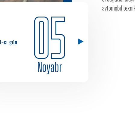
avtomobil texnik
05
0-cı gün
Noyabr