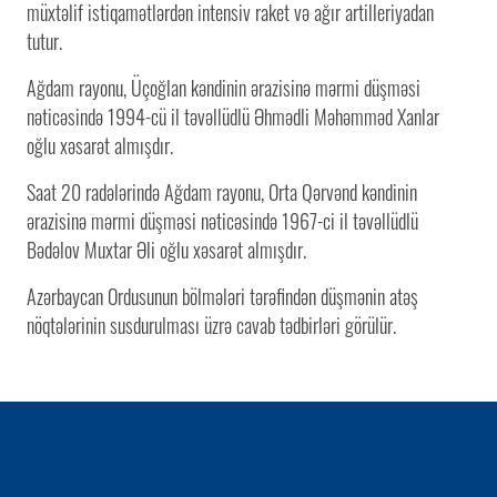
müxtəlif istiqamətlərdən intensiv raket və ağır artilleriyadan
tutur.
Ağdam rayonu, Üçoğlan kəndinin ərazisinə mərmi düşməsi
nəticəsində 1994-cü il təvəllüdlü Əhmədli Məhəmməd Xanlar
oğlu xəsarət almışdır.
Saat 20 radələrində Ağdam rayonu, Orta Qərvənd kəndinin
ərazisinə mərmi düşməsi nəticəsində 1967-ci il təvəllüdlü
Bədəlov Muxtar Əli oğlu xəsarət almışdır.
Azərbaycan Ordusunun bölmələri tərəfindən düşmənin atəş
nöqtələrinin susdurulması üzrə cavab tədbirləri görülür.
1 / 0