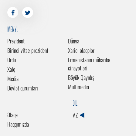
MENYU
Prezident
Dünya
Birinci vitse-prezident
Xarici əlaqələr
Ordu
Ermənistanın müharibə
cinayətləri
Xalq
Böyük Qayıdış
Media
Multimedia
Dövlət qurumları
DİL
Əlaqə
AZ
Haqqımızda