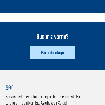
Sualınız varmı?
Bizimlə əlaqə
ZƏFƏR
Biz azad edilmiş bütün torpaqları bərpa edəcəyik. Bu
torpaqların sahibləri Biz-Azərbaycan Xalqıdır.