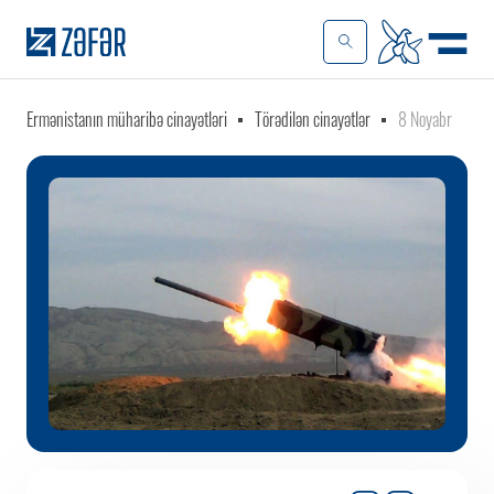
Ermənistanın müharibə cinayətləri
Törədilən cinayətlər
8 Noyabr