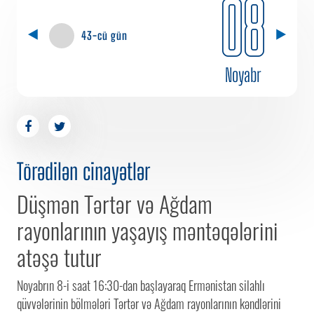
08
43-cü gün
Noyabr
Törədilən cinayətlər
Düşmən Tərtər və Ağdam
rayonlarının yaşayış məntəqələrini
atəşə tutur
Noyabrın 8-i saat 16:30-dan başlayaraq Ermənistan silahlı
qüvvələrinin bölmələri Tərtər və Ağdam rayonlarının kəndlərini