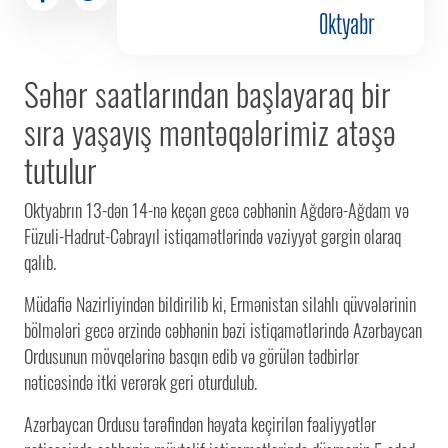
Oktyabr
Səhər saatlarından başlayaraq bir
sıra yaşayış məntəqələrimiz atəşə
tutulur
Oktyabrın 13-dən 14-nə keçən gecə cəbhənin Ağdərə-Ağdam və
Füzuli-Hadrut-Cəbrayıl istiqamətlərində vəziyyət gərgin olaraq
qalıb.
Müdafiə Nazirliyindən bildirilib ki, Ermənistan silahlı qüvvələrinin
bölmələri gecə ərzində cəbhənin bəzi istiqamətlərində Azərbaycan
Ordusunun mövqelərinə basqın edib və görülən tədbirlər
nəticəsində itki verərək geri oturdulub.
Azərbaycan Ordusu tərəfindən həyata keçirilən fəaliyyətlər