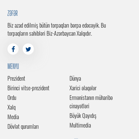
ZƏFƏR
Biz azad edilmiş bütün torpaqları bərpa edəcəyik. Bu
torpaqların sahibləri Biz-Azərbaycan Xalqıdır.
MENYU
Prezident
Dünya
Birinci vitse-prezident
Xarici əlaqələr
Ordu
Ermənistanın müharibə
cinayətləri
Xalq
Böyük Qayıdış
Media
Multimedia
Dövlət qurumları