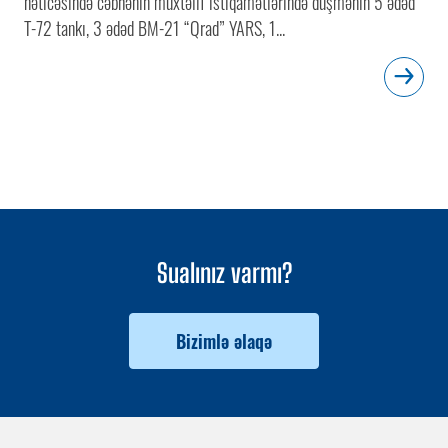
nəticəsində cəbhənin müxtəlif istiqamətlərində düşmənin 5 ədəd
T-72 tankı, 3 ədəd BM-21 “Qrad” YARS, 1...
Sualınız varmı?
Bizimlə əlaqə