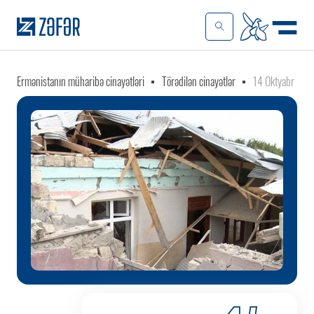
Ermənistanın müharibə cinayətləri
Törədilən cinayətlər
14 Oktyabr