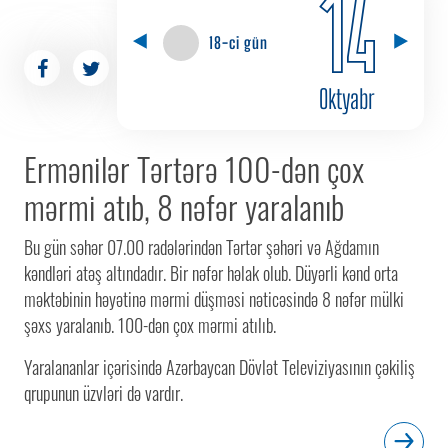
14
18-ci gün
Oktyabr
Ermənilər Tərtərə 100-dən çox
mərmi atıb, 8 nəfər yaralanıb
Bu gün səhər 07.00 radələrindən Tərtər şəhəri və Ağdamın
kəndləri atəş altındadır. Bir nəfər həlak olub. Düyərli kənd orta
məktəbinin həyətinə mərmi düşməsi nəticəsində 8 nəfər mülki
şəxs yaralanıb. 100-dən çox mərmi atılıb.
Yaralananlar içərisində Azərbaycan Dövlət Televiziyasının çəkiliş
qrupunun üzvləri də vardır.