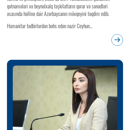
qətnamələri və beynəlxalq təşkilatların qərar və sənədləri
əsasında həllinə dair Azərbaycanın mövqeyini təqdim edib.
Humanitar tədbirlərdən bəhs edən nazir Ceyhun...