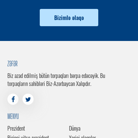
Bizimlə əlaqə
ZƏFƏR
Biz azad edilmiş bütün torpaqları bərpa edəcəyik. Bu
torpaqların sahibləri Biz-Azərbaycan Xalqıdır.
MENYU
Prezident
Dünya
Birinci vitse-prezident
Xarici əlaqələr