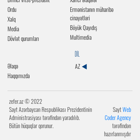
Ordu
Ermənistanın müharibə
cinayətləri
Xalq
Böyük Qayıdış
Media
Multimedia
Dövlət qurumları
DİL
Əlaqə
AZ
Haqqımızda
zefer.az ©️ 2022
Sayt Azərbaycan Respublikası Prezidentinin
Sayt
Web
Administrasiyası tərəfindən yaradılıb.
Coder Agency
Bütün hüquqlar qorunur.
tərəfindən
hazırlanmışdır