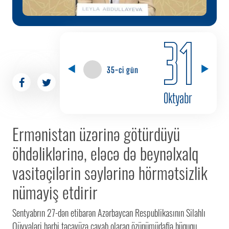
31
35-ci gün
Oktyabr
Ermənistan üzərinə götürdüyü
öhdəliklərinə, eləcə də beynəlxalq
vasitəçilərin səylərinə hörmətsizlik
nümayiş etdirir
Sentyabrın 27-dən etibarən Azərbaycan Respublikasının Silahlı
Qüvvələri hərbi təcavüzə cavab olaraq özünümüdafiə hüququ