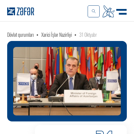
Dövlət qurumları
Xarici İşlər Nazirliyi
31 Oktyabr