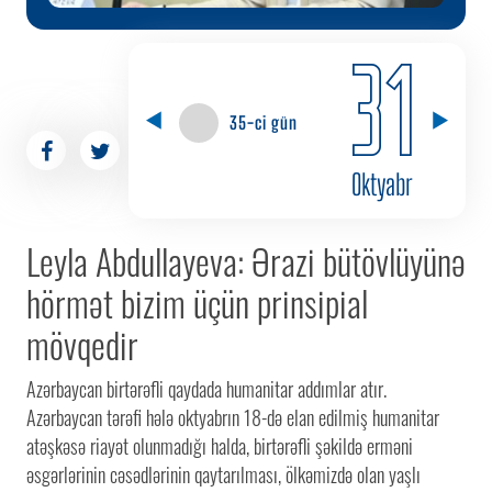
31
35-ci gün
Oktyabr
Leyla Abdullayeva: Ərazi bütövlüyünə
hörmət bizim üçün prinsipial
mövqedir
Azərbaycan birtərəfli qaydada humanitar addımlar atır.
Azərbaycan tərəfi hələ oktyabrın 18-də elan edilmiş humanitar
atəşkəsə riayət olunmadığı halda, birtərəfli şəkildə erməni
əsgərlərinin cəsədlərinin qaytarılması, ölkəmizdə olan yaşlı