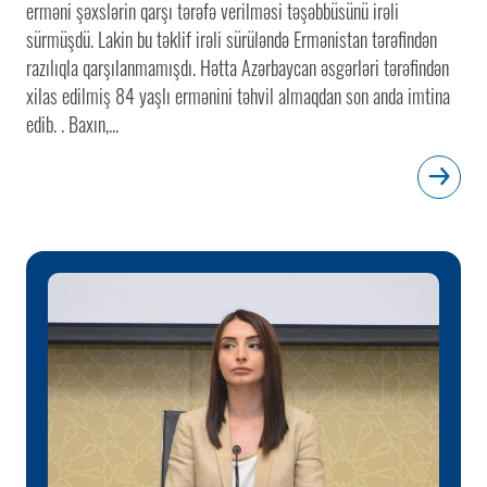
erməni şəxslərin qarşı tərəfə verilməsi təşəbbüsünü irəli
sürmüşdü. Lakin bu təklif irəli sürüləndə Ermənistan tərəfindən
razılıqla qarşılanmamışdı. Hətta Azərbaycan əsgərləri tərəfindən
xilas edilmiş 84 yaşlı ermənini təhvil almaqdan son anda imtina
edib. . Baxın,...