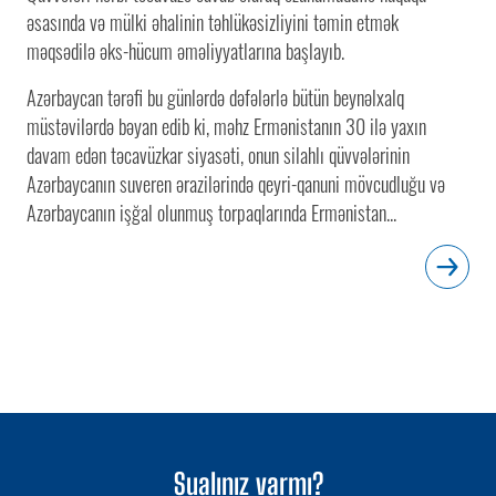
əsasında və mülki əhalinin təhlükəsizliyini təmin etmək
məqsədilə əks-hücum əməliyyatlarına başlayıb.
Azərbaycan tərəfi bu günlərdə dəfələrlə bütün beynəlxalq
müstəvilərdə bəyan edib ki, məhz Ermənistanın 30 ilə yaxın
davam edən təcavüzkar siyasəti, onun silahlı qüvvələrinin
Azərbaycanın suveren ərazilərində qeyri-qanuni mövcudluğu və
Azərbaycanın işğal olunmuş torpaqlarında Ermənistan...
Sualınız varmı?