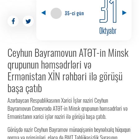
31
35-ci gün
Oktyabr
Ceyhun Bayramovun ATƏT-in Minsk
qrupunun həmsədrləri və
Ermənistan XİN rəhbəri ilə görüşü
başa çatıb
Azərbaycan Respublikasının Xarici İşlər naziri Ceyhun
Bayramovun Cenevrədə ATƏT-in Minsk qrupunun həmsədrləri və
Ermənistanın xarici işlər naziri ilə görüşü başa çatıb.
Görüşdə nazir Ceyhun Bayramov münaqişənin beynəlxalq hüququn
norma və prinsipləri, eləcə də BMT Təhlükəsizlik Şurasının