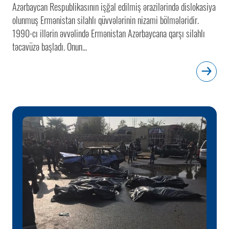
Azərbaycan Respublikasının işğal edilmiş ərazilərində dislokasiya
olunmuş Ermənistan silahlı qüvvələrinin nizami bölmələridir.
1990-cı illərin əvvəlində Ermənistan Azərbaycana qarşı silahlı
təcavüzə başladı. Onun...