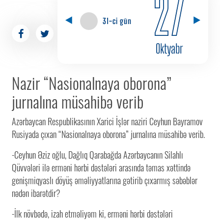
27
31-ci gün
Oktyabr
Nazir “Nasionalnaya oborona”
jurnalına müsahibə verib
Azərbaycan Respublikasının Xarici İşlər naziri Ceyhun Bayramov
Rusiyada çıxan “Nasionalnaya oborona” jurnalına müsahibə verib.
-Ceyhun Əziz oğlu, Dağlıq Qarabağda Azərbaycanın Silahlı
Qüvvələri ilə erməni hərbi dəstələri arasında təmas xəttində
genişmiqyaslı döyüş əməliyyatlarına gətirib çıxarmış səbəblər
nədən ibarətdir?
-İlk növbədə, izah etməliyəm ki, erməni hərbi dəstələri