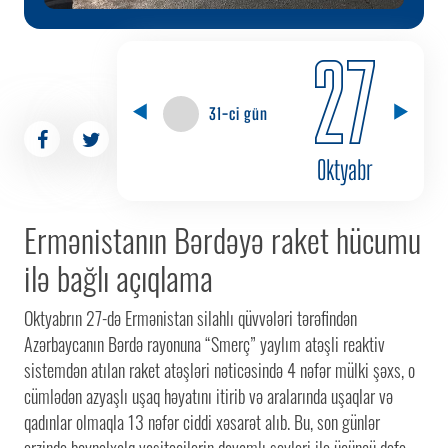
27
31-ci gün
Oktyabr
Ermənistanın Bərdəyə raket hücumu
ilə bağlı açıqlama
Oktyabrın 27-də Ermənistan silahlı qüvvələri tərəfindən
Azərbaycanın Bərdə rayonuna “Smerç” yaylım atəşli reaktiv
sistemdən atılan raket atəşləri nəticəsində 4 nəfər mülki şəxs, o
cümlədən azyaşlı uşaq həyatını itirib və aralarında uşaqlar və
qadınlar olmaqla 13 nəfər ciddi xəsarət alıb. Bu, son günlər
ərzində beynəlxalq vasitəçilərin davamlı səyləri ilə üçüncü dəfə