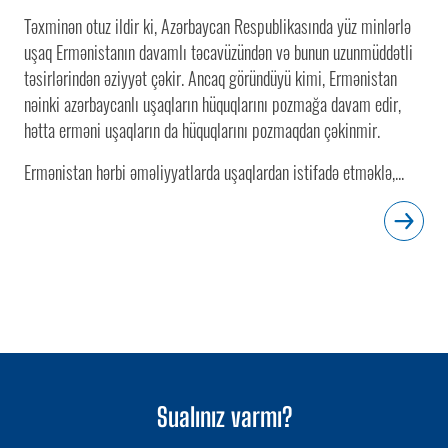
Təxminən otuz ildir ki, Azərbaycan Respublikasında yüz minlərlə
uşaq Ermənistanın davamlı təcavüzündən və bunun uzunmüddətli
təsirlərindən əziyyət çəkir. Ancaq göründüyü kimi, Ermənistan
nəinki azərbaycanlı uşaqların hüquqlarını pozmağa davam edir,
hətta erməni uşaqların da hüquqlarını pozmaqdan çəkinmir.
Ermənistan hərbi əməliyyatlarda uşaqlardan istifadə etməklə,...
Sualınız varmı?