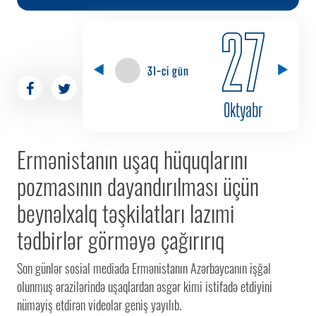
27
31-ci gün
Oktyabr
Ermənistanın uşaq hüquqlarını
pozmasının dayandırılması üçün
beynəlxalq təşkilatları lazımi
tədbirlər görməyə çağırırıq
Son günlər sosial mediada Ermənistanın Azərbaycanın işğal
olunmuş ərazilərində uşaqlardan əsgər kimi istifadə etdiyini
nümayiş etdirən videolar geniş yayılıb.