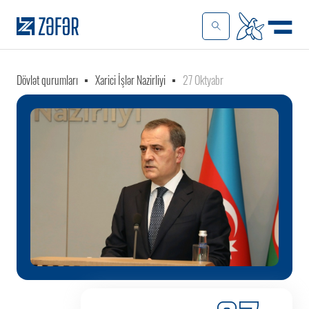
Dövlət qurumları
Xarici İşlər Nazirliyi
27 Oktyabr