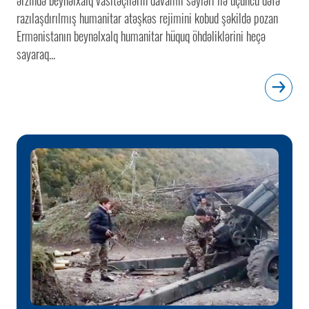
razılaşdırılmış humanitar atəşkəs rejimini kobud şəkildə pozan
Ermənistanın beynəlxalq humanitar hüquq öhdəliklərini heçə
sayaraq...