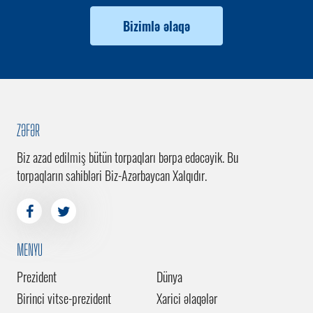
Bizimlə əlaqə
ZƏFƏR
Biz azad edilmiş bütün torpaqları bərpa edəcəyik. Bu
torpaqların sahibləri Biz-Azərbaycan Xalqıdır.
MENYU
Prezident
Dünya
Birinci vitse-prezident
Xarici əlaqələr