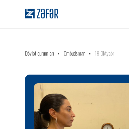
Dövlət qurumları
Ombudsman
19 Oktyabr