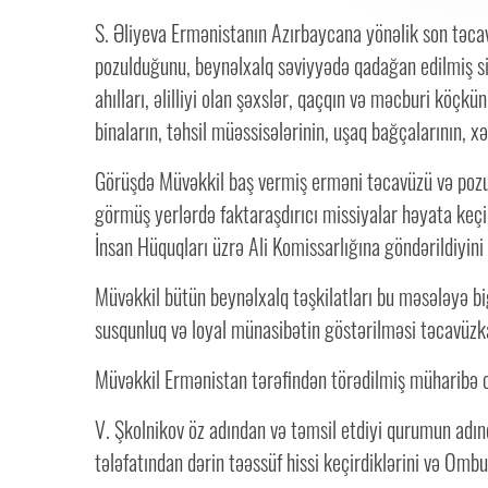
S. Əliyeva Ermənistanın Azırbaycana yönəlik son təca
pozulduğunu, beynəlxalq səviyyədə qadağan edilmiş sila
ahılları, əlilliyi olan şəxslər, qaçqın və məcburi köçkü
binaların, təhsil müəssisələrinin, uşaq bağçalarının, xə
Görüşdə Müvəkkil baş vermiş erməni təcavüzü və pozul
görmüş yerlərdə faktaraşdırıcı missiyalar həyata keçir
İnsan Hüquqları üzrə Ali Komissarlığına göndərildiyini
Müvəkkil bütün beynəlxalq təşkilatları bu məsələyə 
susqunluq və loyal münasibətin göstərilməsi təcavüzka
Müvəkkil Ermənistan tərəfindən törədilmiş müharibə 
V. Şkolnikov öz adından və təmsil etdiyi qurumun adın
tələfatından dərin təəssüf hissi keçirdiklərini və Om