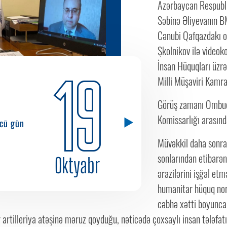
Azərbaycan Respubli
Səbinə Əliyevanın BM
Cənubi Qafqazdakı of
Şkolnikov ilə video
İnsan Hüquqları üzrə
19
Milli Müşaviri Kamra
Görüş zamanı Ombuds
Komissarlığı arasınd
cü gün
Müvəkkil daha sonra
sonlarından etibarən
Oktyabr
ərazilərini işğal et
humanitar hüquq nor
cəbhə xətti boyunca
 artilleriya atəşinə məruz qoyduğu, nəticədə çoxsaylı insan tələfat