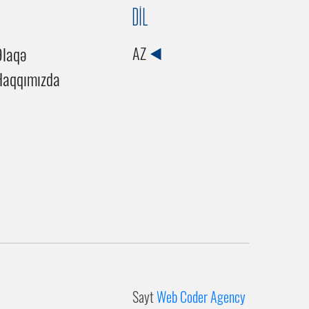
DİL
Əlaqə
AZ
Haqqımızda
Sayt
Web Coder Agency