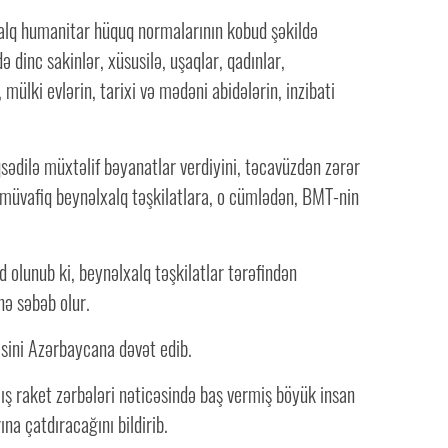
xalq humanitar hüquq normalarının kobud şəkildə
dinc sakinlər, xüsusilə, uşaqlar, qadınlar,
 mülki evlərin, tarixi və mədəni abidələrin, inzibati
ədilə müxtəlif bəyanatlar verdiyini, təcavüzdən zərər
n müvafiq beynəlxalq təşkilatlara, o cümlədən, BMT-nin
lunub ki, beynəlxalq təşkilatlar tərəfindən
nə səbəb olur.
sini Azərbaycana dəvət edib.
ış raket zərbələri nəticəsində baş vermiş böyük insan
na çatdıracağını bildirib.