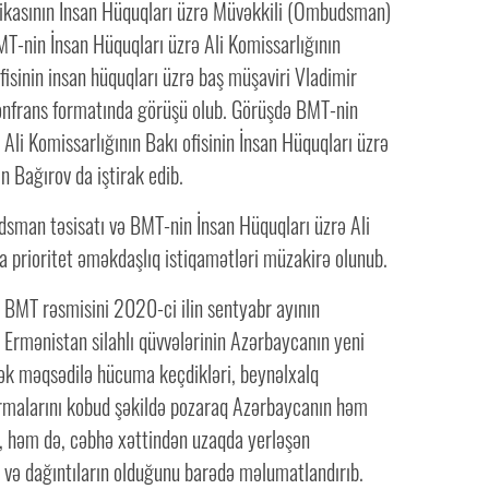
kasının İnsan Hüquqları üzrə Müvəkkili (Ombudsman)
T-nin İnsan Hüquqları üzrə Ali Komissarlığının
isinin insan hüquqları üzrə baş müşaviri Vladimir
konfrans formatında görüşü olub. Görüşdə BMT-nin
 Ali Komissarlığının Bakı ofisinin İnsan Hüquqları üzrə
n Bağırov da iştirak edib.
man təsisatı və BMT-nin İnsan Hüquqları üzrə Ali
a prioritet əməkdaşlıq istiqamətləri müzakirə olunub.
 BMT rəsmisini 2020-ci ilin sentyabr ayının
 Ermənistan silahlı qüvvələrinin Azərbaycanın yeni
mək məqsədilə hücuma keçdikləri, beynəlxalq
malarını kobud şəkildə pozaraq Azərbaycanın həm
, həm də, cəbhə xəttindən uzaqda yerləşən
ı və dağıntıların olduğunu barədə məlumatlandırıb.