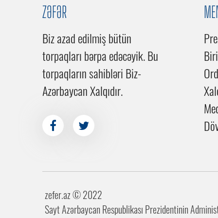
ZƏFƏR
ME
Biz azad edilmiş bütün
Pre
torpaqları bərpa edəcəyik. Bu
Bir
torpaqların sahibləri Biz-
Or
Azərbaycan Xalqıdır.
Xal
Me
Döv
zefer.az ©️ 2022
Sayt Azərbaycan Respublikası Prezidentinin Administr