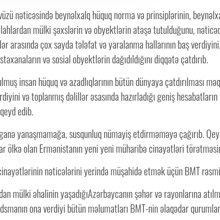
vüzü nəticəsində beynəlxalq hüquq norma və prinsiplərinin, beynəl
hlardan mülki şəxslərin və obyektlərin atəşə tutulduğunu, nəticədə 
nlər arasında çox sayda tələfat və yaralanma hallarının baş verdiyini,
stəxanaların və sosial obyektlərin dağıdıldığını diqqətə çatdırıb.
muş insan hüquq və azadlıqlarının bütün dünyaya çatdırılması məqs
diyini və toplanmış dəlillər əsasında hazırladığı geniş hesabatları
 qeyd edib.
biganə yanaşmamağa, susqunluq nümayiş etdirməməyə çağırıb. Qeyd o
r ölkə olan Ermənistanın yeni yeni müharibə cinayətləri törətməsi
cinayətlərinin nəticələrini yerində müşahidə etmək üçün BMT rəsmi
dan mülki əhalinin yaşadığıAzərbaycanın şəhər və rayonlarına atılm
budsmanın ona verdiyi bütün məlumatları BMT-nin əlaqədar qurumları