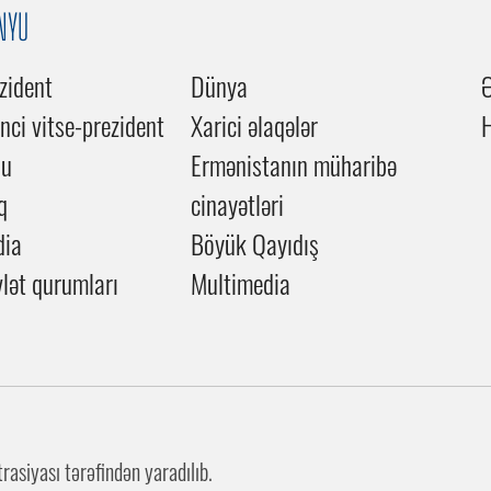
NYU
zident
Dünya
inci vitse-prezident
Xarici əlaqələr
du
Ermənistanın müharibə
q
cinayətləri
dia
Böyük Qayıdış
lət qurumları
Multimedia
asiyası tərəfindən yaradılıb.