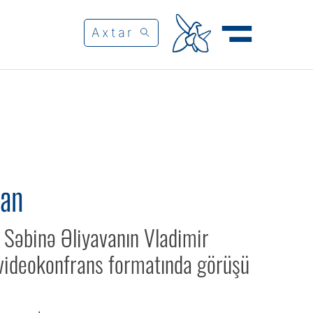
an
əbinə Əliyavanın Vladimir
 videokonfrans formatında görüşü