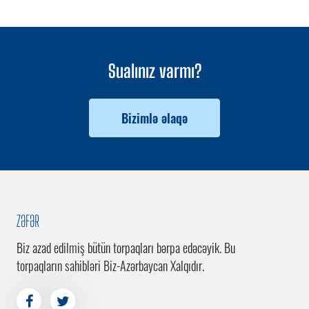
Sualınız varmı?
Bizimlə əlaqə
ZƏFƏR
Biz azad edilmiş bütün torpaqları bərpa edəcəyik. Bu
torpaqların sahibləri Biz-Azərbaycan Xalqıdır.