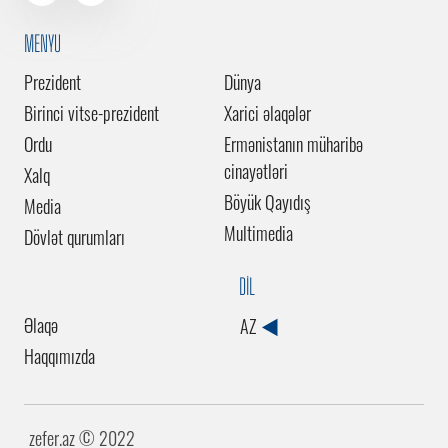
MENYU
Prezident
Dünya
Birinci vitse-prezident
Xarici əlaqələr
Ordu
Ermənistanın müharibə
cinayətləri
Xalq
Böyük Qayıdış
Media
Multimedia
Dövlət qurumları
DİL
Əlaqə
AZ
Haqqımızda
zefer.az ©️ 2022