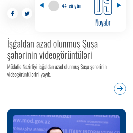
09
44-cü gün
Noyabr
İşğaldan azad olunmuş Şuşa
şəhərinin videogörüntüləri
Müdafiə Nazirliyi işğaldan azad olunmuş Şuşa şəhərinin
videogörüntülərini yayıb.