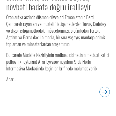
növbəti hədəfə doğru irəliləyir
Ötən sutka ərzində düşmən qüvvələri Ermənistanın Berd,
Çəmbərək rayonları və müxtəlif istiqamətlərdən Tovuz, Gədəbəy
və digər istiqamətlərdəki mövqelərimizi, o cümlədən Tərtər,
Ağdam və Bərdə daxil olmaqla, bir sıra yaşayış məntəqələrimizi
toplardan və minaatanlardan atəşə tutub.
Bu barədə Müdafiə Nazirliyinin mətbuat xidmətinin mətbuat katibi
polkovnik-leytenant Anar Eyvazov noyabrın 9-da Hərbi
İnformasiya Mərkəzində keçirilən brifinqdə məlumat verib.
Anar...