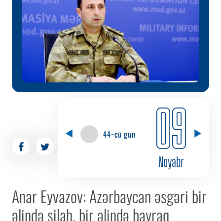
09
44-cü gün
Noyabr
Anar Eyvazov: Azərbaycan əsgəri bir
əlində silah, bir əlində bayraq