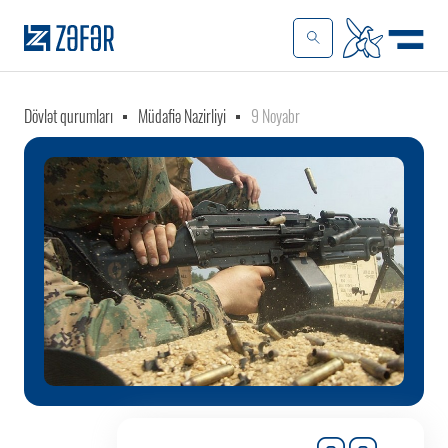
Dövlət qurumları
Müdafiə Nazirliyi
9 Noyabr