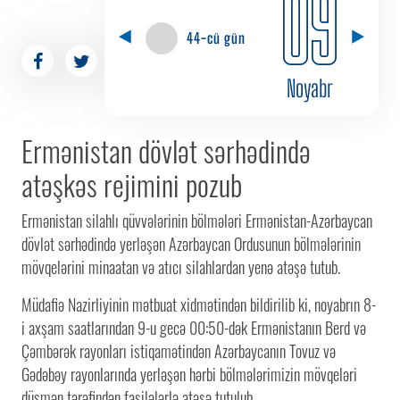
09
44-cü gün
Noyabr
Ermənistan dövlət sərhədində
atəşkəs rejimini pozub
Ermənistan silahlı qüvvələrinin bölmələri Ermənistan-Azərbaycan
dövlət sərhədində yerləşən Azərbaycan Ordusunun bölmələrinin
mövqelərini minaatan və atıcı silahlardan yenə atəşə tutub.
Müdafiə Nazirliyinin mətbuat xidmətindən bildirilib ki, noyabrın 8-
i axşam saatlarından 9-u gecə 00:50-dək Ermənistanın Berd və
Çəmbərək rayonları istiqamətindən Azərbaycanın Tovuz və
Gədəbəy rayonlarında yerləşən hərbi bölmələrimizin mövqeləri
düşmən tərəfindən fasilələrlə atəşə tutulub.