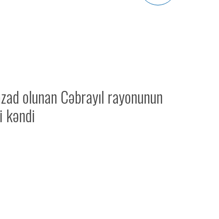
azad olunan Cəbrayıl rayonunun
i kəndi