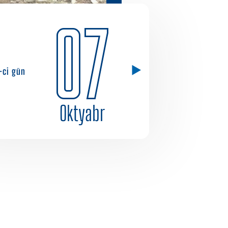
07
1-ci gün
Oktyabr