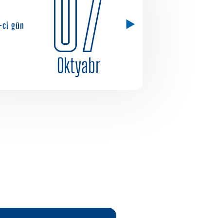
07
1-ci gün
Oktyabr