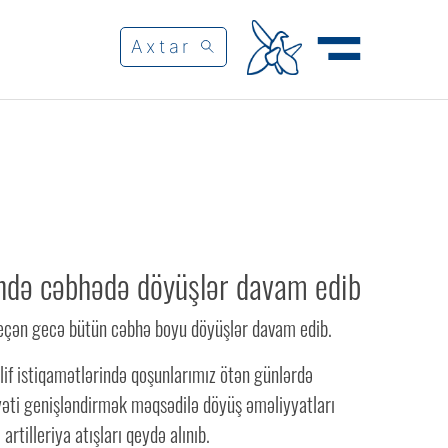
ndə cəbhədə döyüşlər davam edib
eçən gecə bütün cəbhə boyu döyüşlər davam edib.
if istiqamətlərində qoşunlarımız ötən günlərdə
yyəti genişləndirmək məqsədilə döyüş əməliyyatları
 artilleriya atışları qeydə alınıb.