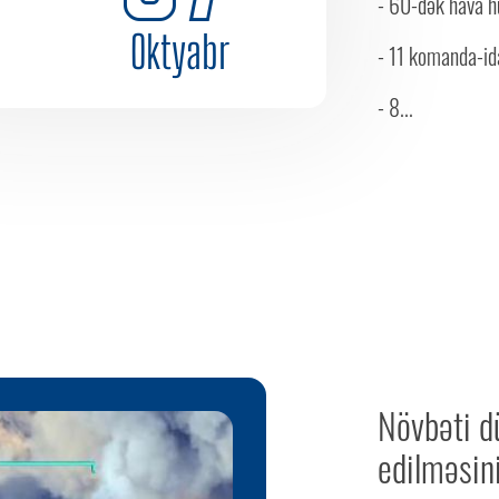
- 60-dək hava h
Oktyabr
- 11 komanda-i
- 8...
Növbəti d
edilməsin