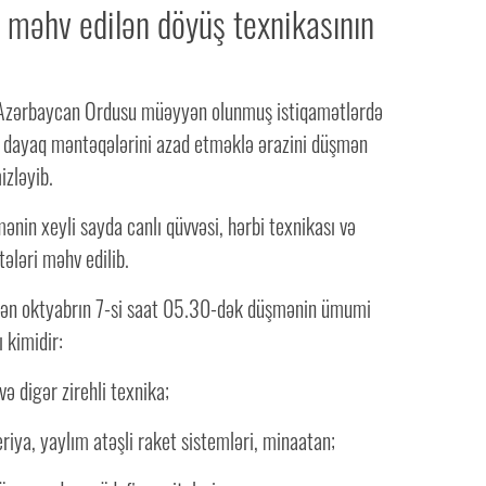
məhv edilən döyüş texnikasının
 Azərbaycan Ordusu müəyyən olunmuş istiqamətlərdə
ni dayaq məntəqələrini azad etməklə ərazini düşmən
izləyib.
nin xeyli sayda canlı qüvvəsi, hərbi texnikası və
tələri məhv edilib.
dən oktyabrın 7-si saat 05.30-dək düşmənin ümumi
ı kimidir:
ə digər zirehli texnika;
eriya, yaylım atəşli raket sistemləri, minaatan;