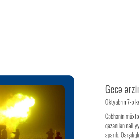
Gecə ərzi
Oktyabrın 7-ə k
Cəbhənin müxtəl
qazanılan naili
aparıb. Qarşılıqlı