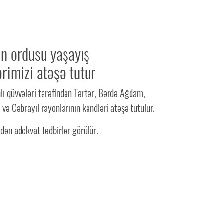
n ordusu yaşayış
rimizi atəşə tutur
lı qüvvələri tərəfindən Tərtər, Bərdə Ağdam,
 və Cəbrayıl rayonlarının kəndləri atəşə tutulur.
dən adekvat tədbirlər görülür.