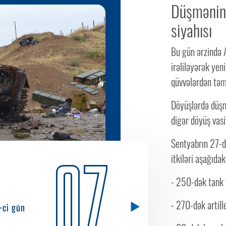
Düşmənin 
siyahısı
Bu gün ərzində
irəliləyərək ye
qüvvələrdən təm
Döyüşlərdə düşmə
digər döyüş vasi
Sentyabrın 27-
07
itkiləri aşağıdak
- 250-dək tank v
- 270-dək artill
1-ci gün