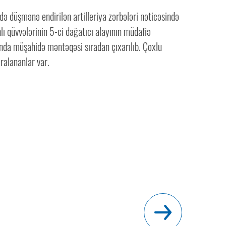
ə düşmənə endirilən artilleriya zərbələri nəticəsində
lı qüvvələrinin 5-ci dağatıcı alayının müdafiə
da müşahidə məntəqəsi sıradan çıxarılıb. Çoxlu
ralananlar var.