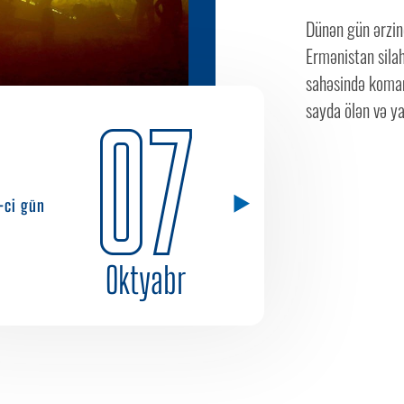
Dünən gün ərzind
Ermənistan silah
sahəsində koman
sayda ölən və ya
07
1-ci gün
Oktyabr