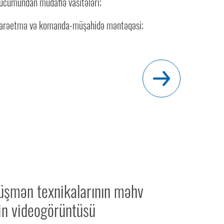
ücumundan müdafiə vasitələri;
darəetmə və komanda-müşahidə məntəqəsi;
üşmən texnikalarının məhv
in videogörüntüsü