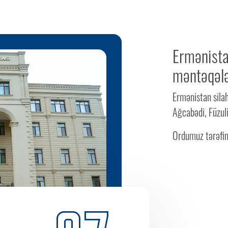
Ermənista
məntəqələ
Ermənistan silah
Ağcabədi, Füzuli
Ordumuz tərəfin