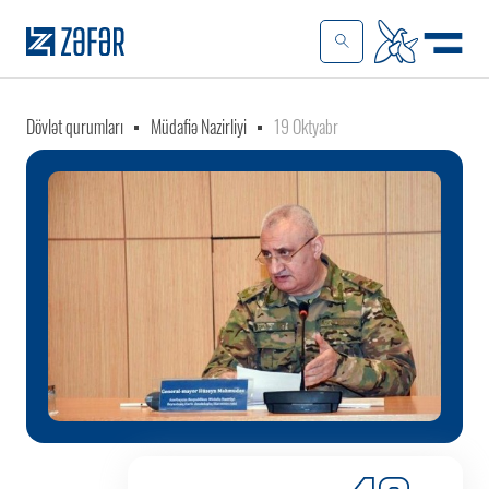
Dövlət qurumları
Müdafiə Nazirliyi
19 Oktyabr