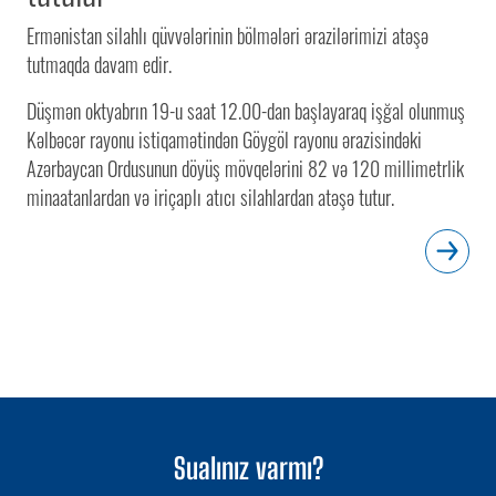
Ermənistan silahlı qüvvələrinin bölmələri ərazilərimizi atəşə
tutmaqda davam edir.
Düşmən oktyabrın 19-u saat 12.00-dan başlayaraq işğal olunmuş
Kəlbəcər rayonu istiqamətindən Göygöl rayonu ərazisindəki
Azərbaycan Ordusunun döyüş mövqelərini 82 və 120 millimetrlik
minaatanlardan və iriçaplı atıcı silahlardan atəşə tutur.
Sualınız varmı?