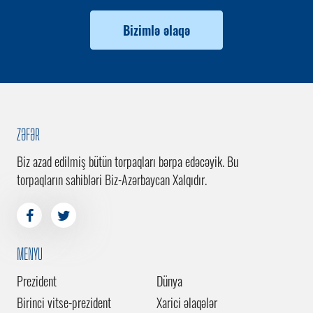
Bizimlə əlaqə
ZƏFƏR
Biz azad edilmiş bütün torpaqları bərpa edəcəyik. Bu
torpaqların sahibləri Biz-Azərbaycan Xalqıdır.
MENYU
Prezident
Dünya
Birinci vitse-prezident
Xarici əlaqələr