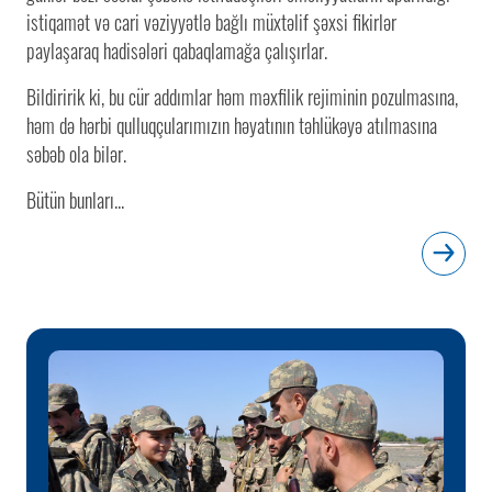
istiqamət və cari vəziyyətlə bağlı müxtəlif şəxsi fikirlər
paylaşaraq hadisələri qabaqlamağa çalışırlar.
Bildiririk ki, bu cür addımlar həm məxfilik rejiminin pozulmasına,
həm də hərbi qulluqçularımızın həyatının təhlükəyə atılmasına
səbəb ola bilər.
Bütün bunları...