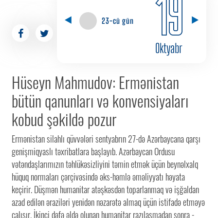
19
23-cü gün
Oktyabr
Hüseyn Mahmudov: Ermənistan
bütün qanunları və konvensiyaları
kobud şəkildə pozur
Ermənistan silahlı qüvvələri sentyabrın 27-də Azərbaycana qarşı
genişmiqyaslı təxribatlara başlayıb. Azərbaycan Ordusu
vətəndaşlarımızın təhlükəsizliyini təmin etmək üçün beynəlxalq
hüquq normaları çərçivəsində əks-həmlə əməliyyatı həyata
keçirir. Düşmən humanitar atəşkəsdən toparlanmaq və işğaldan
azad edilən əraziləri yenidən nəzarətə almaq üçün istifadə etməyə
çalışır. İkinci dəfə əldə olunan humanitar razılaşmadan sonra -