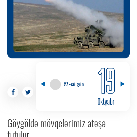
19
23-cü gün
Oktyabr
Göygöldə mövqelərimiz atəşə
tutulur