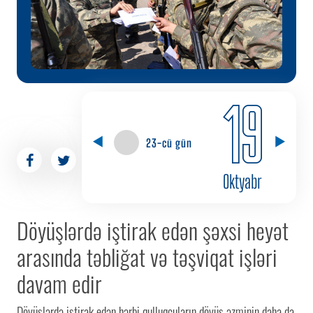
19
23-cü gün
Oktyabr
Döyüşlərdə iştirak edən şəxsi heyət
arasında təbliğat və təşviqat işləri
davam edir
Döyüşlərdə iştirak edən hərbi qulluqçuların döyüş əzminin daha da