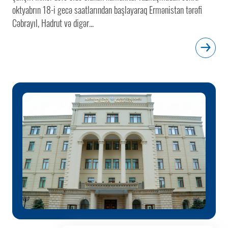
oktyabrın 18-i gecə saatlarından başlayaraq Ermənistan tərəfi
Cəbrayıl, Hadrut və digər...