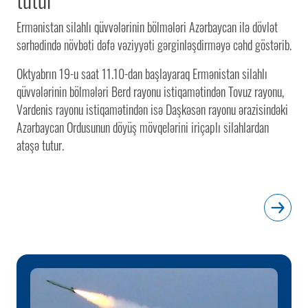
Ermənistan silahlı qüvvələrinin bölmələri Azərbaycan ilə dövlət
sərhədində növbəti dəfə vəziyyəti gərginləşdirməyə cəhd göstərib.
Oktyabrın 19-u saat 11.10-dan başlayaraq Ermənistan silahlı
qüvvələrinin bölmələri Berd rayonu istiqamətindən Tovuz rayonu,
Vardenis rayonu istiqamətindən isə Daşkəsən rayonu ərazisindəki
Azərbaycan Ordusunun döyüş mövqelərini iriçaplı silahlardan
atəşə tutur.