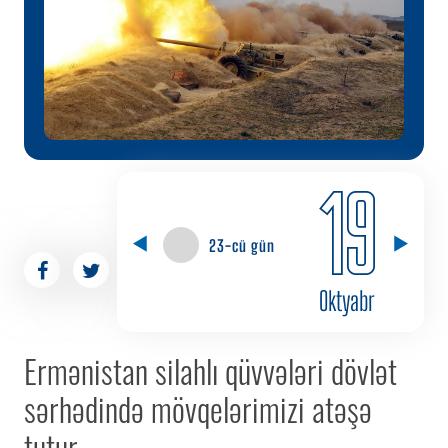
19
23-cü gün
Oktyabr
Ermənistan silahlı qüvvələri dövlət
sərhədində mövqelərimizi atəşə
tutur