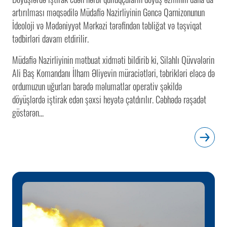
artırılması məqsədilə Müdafiə Nazirliyinin Gəncə Qarnizonunun
İdeoloji və Mədəniyyət Mərkəzi tərəfindən təbliğat və təşviqat
tədbirləri davam etdirilir.
Müdafiə Nazirliyinin mətbuat xidməti bildirib ki, Silahlı Qüvvələrin
Ali Baş Komandanı İlham Əliyevin müraciətləri, təbrikləri eləcə də
ordumuzun uğurları barədə məlumatlar operativ şəkildə
döyüşlərdə iştirak edən şəxsi heyətə çatdırılır. Cəbhədə rəşadət
göstərən...