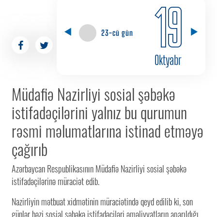
19
23-cü gün
Oktyabr
Müdafiə Nazirliyi sosial şəbəkə
istifadəçilərini yalnız bu qurumun
rəsmi məlumatlarına istinad etməyə
çağırıb
Azərbaycan Respublikasının Müdafiə Nazirliyi sosial şəbəkə
istifadəçilərinə müraciət edib.
Nazirliyin mətbuat xidmətinin müraciətində qeyd edilib ki, son
günlər bəzi sosial şəbəkə istifadəçiləri əməliyyatların aparıldığı