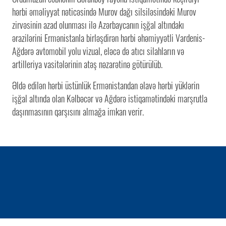
hərbi əməliyyat nəticəsində Murov dağı silsiləsindəki Murov
zirvəsinin azad olunması ilə Azərbaycanın işğal altındakı
ərazilərini Ermənistanla birləşdirən hərbi əhəmiyyətli Vardenis-
Ağdərə avtomobil yolu vizual, eləcə də atıcı silahların və
artilleriya vasitələrinin atəş nəzarətinə götürülüb.
Əldə edilən hərbi üstünlük Ermənistandan əlavə hərbi yüklərin
işğal altında olan Kəlbəcər və Ağdərə istiqamətindəki marşrutla
daşınmasının qarşısını almağa imkan verir.
1 / 0