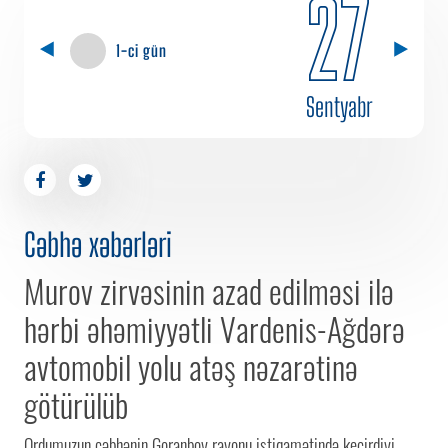
27
1-ci gün
Sentyabr
Cəbhə xəbərləri
Murov zirvəsinin azad edilməsi ilə
hərbi əhəmiyyətli Vardenis-Ağdərə
avtomobil yolu atəş nəzarətinə
götürülüb
Ordumuzun cəbhənin Goranboy rayonu istiqamətində keçirdiyi