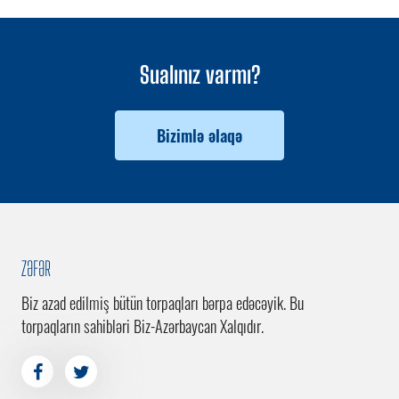
Sualınız varmı?
Bizimlə əlaqə
ZƏFƏR
Biz azad edilmiş bütün torpaqları bərpa edəcəyik. Bu
torpaqların sahibləri Biz-Azərbaycan Xalqıdır.