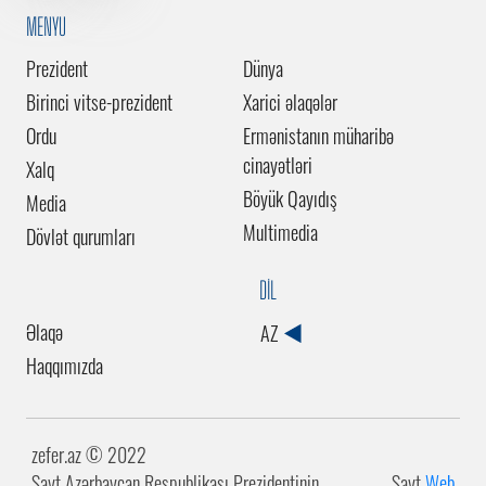
MENYU
Prezident
Dünya
Birinci vitse-prezident
Xarici əlaqələr
Ordu
Ermənistanın müharibə
cinayətləri
Xalq
Böyük Qayıdış
Media
Multimedia
Dövlət qurumları
DİL
Əlaqə
AZ
Haqqımızda
zefer.az ©️ 2022
Sayt Azərbaycan Respublikası Prezidentinin
Sayt
Web