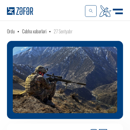
Ordu
Cəbhə xəbərləri
27 Sentyabr