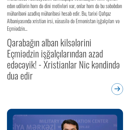
edən udilərin həm də dini motivləri var, onlar həm də bu səbəbdən
müharibəni azadlıq müharibəsi hesab edir. Bu, tarixi Qafqaz
Albaniyasında xristian irsi, xüsusilə də Ermənistan işğalçıları və
Eçmiədzin...
Qarabağın alban kilsələrini
Eçmiədzin işğalçılarından azad
edəcəyik! - Xristianlar Nic kəndində
dua edir