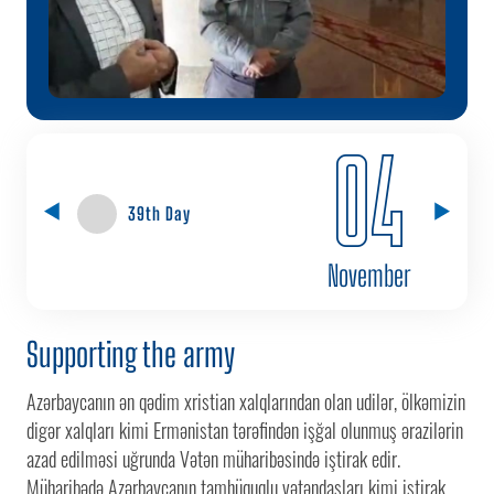
04
39th Day
November
Supporting the army
Azərbaycanın ən qədim xristian xalqlarından olan udilər, ölkəmizin
digər xalqları kimi Ermənistan tərəfindən işğal olunmuş ərazilərin
azad edilməsi uğrunda Vətən müharibəsində iştirak edir.
Müharibədə Azərbaycanın tamhüquqlu vətəndaşları kimi iştirak