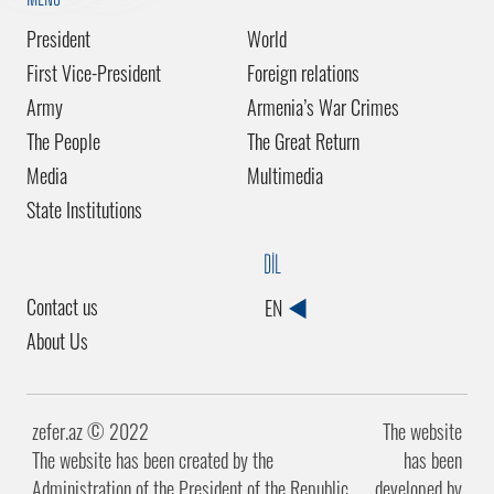
President
World
First Vice-President
Foreign relations
Army
Armenia’s War Crimes
The People
The Great Return
Media
Multimedia
State Institutions
DİL
Contact us
EN
About Us
zefer.az ©️ 2022
The website
The website has been created by the
has been
Administration of the President of the Republic
developed by