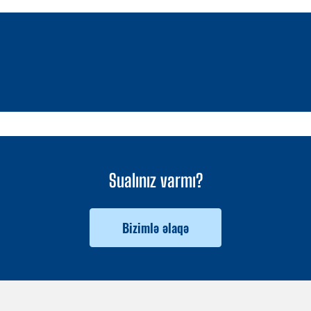
1 / 0
Sualınız varmı?
Bizimlə əlaqə