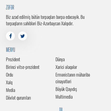
ZƏFƏR
Biz azad edilmiş bütün torpaqları bərpa edəcəyik. Bu
torpaqların sahibləri Biz-Azərbaycan Xalqıdır.
MENYU
Prezident
Dünya
Birinci vitse-prezident
Xarici əlaqələr
Ordu
Ermənistanın müharibə
cinayətləri
Xalq
Böyük Qayıdış
Media
Multimedia
Dövlət qurumları
DİL