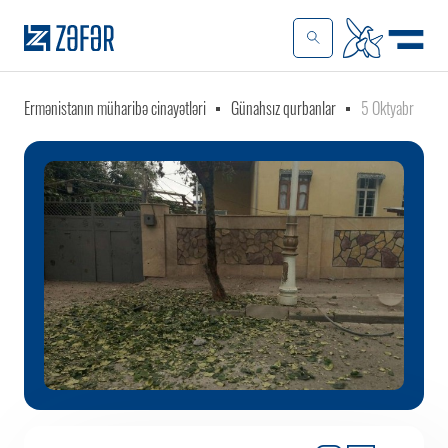
Ermənistanın müharibə cinayətləri
Günahsız qurbanlar
5 Oktyabr