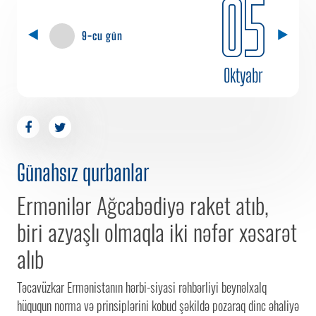
05
9-cu gün
Oktyabr
Günahsız qurbanlar
Ermənilər Ağcabədiyə raket atıb,
biri azyaşlı olmaqla iki nəfər xəsarət
alıb
Təcavüzkar Ermənistanın hərbi-siyasi rəhbərliyi beynəlxalq
hüququn norma və prinsiplərini kobud şəkildə pozaraq dinc əhaliyə