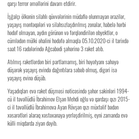
qarşı terror əməllərini davam etdirir.
İşğalçı ölkənin silahlı qüvvələrinin müdafiə olunmayan ərazilər,
yaşayış məntəqələri və silahsızlaşdırılmış zonalar, habelə hərbi
hədəf olmayan, aydın görünən və fərqləndirilən obyektlər, o
cümlədən mülki əhalini hədəfə almaqla 05.10.2020-ci il tarixdə
saat 16 radələrində Ağcabədi şəhərinə 3 raket atıb.
Atılmış raketlərdən biri partlamamış, biri həyətyanı sahəyə
düşərək yaşayış evində dağıntılara səbəb olmuş, digəri isə
yaşayış evinə düşüb.
Yaşadıqları evə raket düşməsi nəticəsində şəhər sakinləri 1994-
cü il təvəllüdlü İbrahimov Elşən Mehdi oğlu və qardaşı qızı 2015-
ci il təvəllüdlü İbrahimova Ayan Rövşən qızı müxtəlif bədən
xəsarətləri alaraq xəstəxanaya yerləşdirilmiş, eyni zamanda evə
külli miqdarda ziyan dəyib.