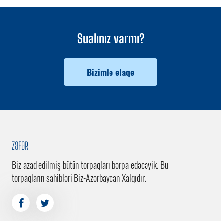
Sualınız varmı?
Bizimlə əlaqə
ZƏFƏR
Biz azad edilmiş bütün torpaqları bərpa edəcəyik. Bu
torpaqların sahibləri Biz-Azərbaycan Xalqıdır.