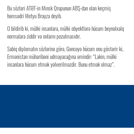
Bu sözləri ATƏT-in Minsk Qrupunun ABŞ-dan olan keçmiş
həmsədri Metyu Brayza deyib.
O bildirib ki, mülki insanlara, mülki obyektlərə hücum beynəlxalq
normalara ziddir və onların pozulmasıdır.
Sabiq diplomatın sözlərinə görə, Gəncəyə hücum onu göstərir ki,
Ermənistan müharibəni udmayacağına əmindir: “Lakin, mülki
insanlara hücum etmək yolverilməzdir. Bunu etmək olmaz”.
1 / 0