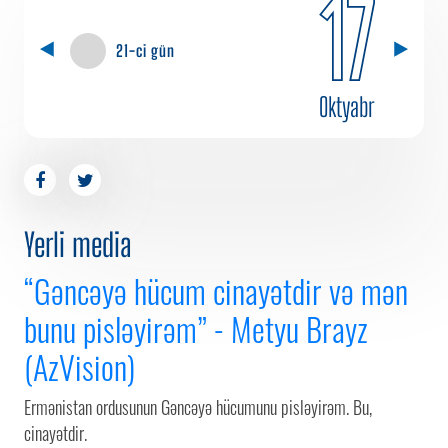
17
21-ci gün
Oktyabr
Yerli media
“Gəncəyə hücum cinayətdir və mən
bunu pisləyirəm” - Metyu Brayz
(AzVision)
Ermənistan ordusunun Gəncəyə hücumunu pisləyirəm. Bu,
cinayətdir.