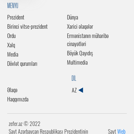
MENYU
Prezident
Dünya
Birinci vitse-prezident
Xarici əlaqələr
Ordu
Ermənistanın müharibə
cinayətləri
Xalq
Böyük Qayıdış
Media
Multimedia
Dövlət qurumları
DİL
Əlaqə
AZ
Haqqımızda
zefer.az ©️ 2022
Sayt Azərbaycan Respublikası Prezidentinin
Sayt
Web