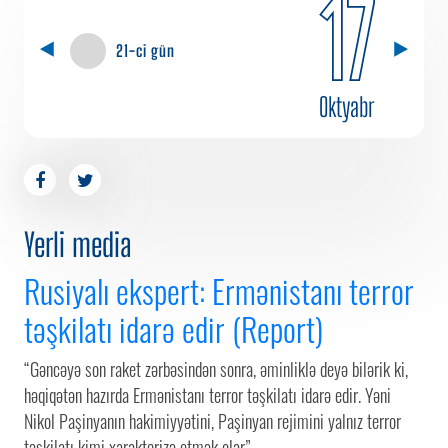
17
21-ci gün
Oktyabr
Yerli media
Rusiyalı ekspert: Ermənistanı terror
təşkilatı idarə edir (Report)
“Gəncəyə son raket zərbəsindən sonra, əminliklə deyə bilərik ki,
həqiqətən hazırda Ermənistanı terror təşkilatı idarə edir. Yəni
Nikol Paşinyanın hakimiyyətini, Paşinyan rejimini yalnız terror
təşkilatı kimi xarakterizə etmək olar”.