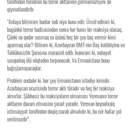
tərəfindən törədilən bu terror aktlarının görməməzliyini də
qiymətləndirib:
“Anlaya bilmirəm bunlar indi niyə bunu edir. Ümid edirəm ki,
bugünkü terror hadisəsindən sonra hər hansı bir reaksiya olacaq.
Çünki nə qədər susmaq və özünü heç bir şey baş vermir kimi
aparmaq olar? Bilirəm ki, Azərbaycan BMT-nin Baş katibliyinə və
Təhlükəsizlik Şurasına muraciət edib. İnanıram ki, nəhayət
susqunluq ölü nöqtədən tərpənəcək. Və Ermənistana bunu
bağışlamayacaqlar.
Problem ondadır ki, hər şey Ermənistanın istədiyi kimidir.
Azərbaycan ərazisində terror aktı törədir və heç bir reaksiya
almırlar. Şübhəsiz bu reaksiyaların olmaması Yerevanın terror
aktlarını davam etməsinə şərait yaradır. Yerevan beynəlxalq
ictimaiyyət tərəfindən dəqiq cavab almalıdır ki, bu cür hallar yol
verilməzdir”.