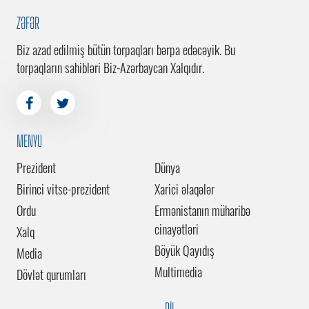
ZƏFƏR
Biz azad edilmiş bütün torpaqları bərpa edəcəyik. Bu
torpaqların sahibləri Biz-Azərbaycan Xalqıdır.
MENYU
Prezident
Dünya
Birinci vitse-prezident
Xarici əlaqələr
Ordu
Ermənistanın müharibə
cinayətləri
Xalq
Böyük Qayıdış
Media
Multimedia
Dövlət qurumları
DİL