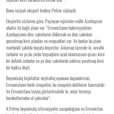
Bunu rusiyalı ekspert Andrey Petrov söyləyib.
Ekspertin sözlərinə görə, Paşinyan rejiminin mülki Azərbaycan
əhalisi ilə bağlı planı var: “Ermənistanın hakimiyyətinin
Azərbaycanın dinc sakinlərini öldürmək və dinc sakinləri
qorxutmaq kimi planları və məqsədləri var. Və bunlar bu planı
mərhələli şəkildə həyata keçirirlər. Anlamaq lazımdır ki, əvvəlki
zərbələr və ya bu zərbə torpaqların azad olunmasının qisası kimi
bir dəfəlik zərbələr və ya dinc sakinlərdə vahimə yaratmaq kimi
bir hadisə deyil.
Beynəlxalq təşkilatlar neytrallıq oyununu dayandırmalı,
Ermənistanın hərbi cinayətini, bu cinayətin dəlillərini tanımalıdır.
Və Ermənistana təzyiq göstərilməlidir ki, onlar terrorçu
hərəkətlərindən əl çəksinlər”.
A.Petrov beynəlxalq ictimaiyyətin susqunluğunu və Ermənistan