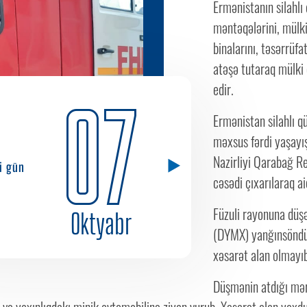
Ermənistanın silahlı
məntəqələrini, mülki
binalarını, təsərrüfa
atəşə tutaraq mülki
edir.
07
Ermənistan silahlı 
məxsus fərdi yaşayış
Nazirliyi Qarabağ Re
ci gün
cəsədi çıxarılaraq aid
Füzuli rayonuna dü
Oktyabr
(DYMX) yanğınsöndür
xəsarət alan olmayı
Düşmənin atdığı mə