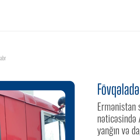
abr
Fövqəladə 
Ermənistan s
nəticəsində
yanğın və dağ