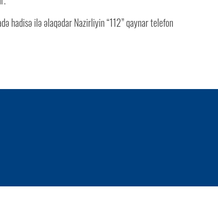
r.
adə hadisə ilə əlaqədar Nazirliyin “112” qaynar telefon