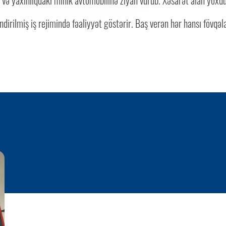
 və yaxınlıqdakı minik avtomobilinə ziyan vurub. Xəsarət alan yoxdu
dirilmiş iş rejimində fəaliyyət göstərir. Baş verən hər hansı fövqəl