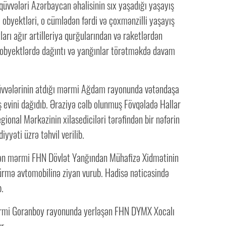
 qüvvələri Azərbaycan əhalisinin sıx yaşadığı yaşayış
 obyektləri, o cümlədən fərdi və çoxmənzilli yaşayış
tları ağır artilleriya qurğularından və raketlərdən
 obyektlərdə dağıntı və yanğınlar törətməkdə davam
qüvvələrinin atdığı mərmi Ağdam rayonunda vətəndaşa
 evini dağıdıb. Əraziyə cəlb olunmuş Fövqəladə Hallar
gional Mərkəzinin xilasediciləri tərəfindən bir nəfərin
iyyəti üzrə təhvil verilib.
şən mərmi FHN Dövlət Yanğından Mühafizə Xidmətinin
mə avtomobilinə ziyan vurub. Hadisə nəticəsində
b.
rmi Goranboy rayonunda yerləşən FHN DYMX Xocalı