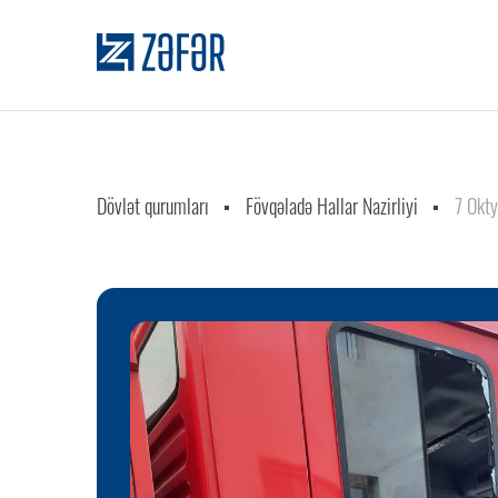
Dövlət qurumları
Fövqəladə Hallar Nazirliyi
7 Okty