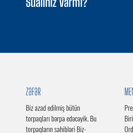
Sualınız varmı?
ZƏFƏR
ME
Biz azad edilmiş bütün
Pre
torpaqları bərpa edəcəyik. Bu
Bir
torpaqların sahibləri Biz-
Or