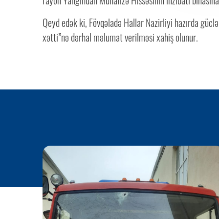
rayon Yanğından Mühafizə Hissəsinin inzibati binasına
Qeyd edək ki, Fövqəladə Hallar Nazirliyi hazırda güclən
xətti”nə dərhal məlumat verilməsi xahiş olunur.