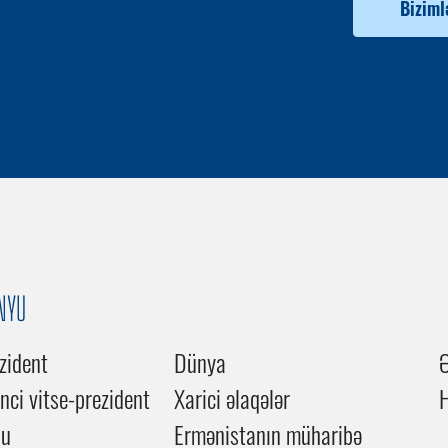
Biziml
NYU
zident
Dünya
inci vitse-prezident
Xarici əlaqələr
du
Ermənistanın müharibə