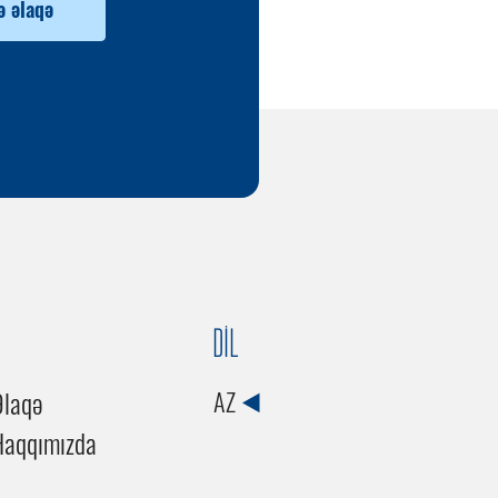
ə əlaqə
DİL
Əlaqə
AZ
Haqqımızda