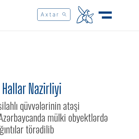
Hallar Nazirliyi
ilahlı qüvvələrinin atəşi
 Azərbaycanda mülki obyektlərdə
ıntılar törədilib