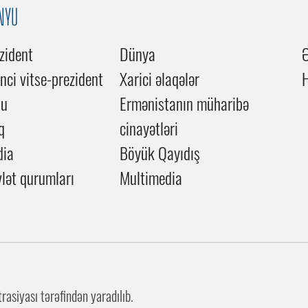
NYU
zident
Dünya
inci vitse-prezident
Xarici əlaqələr
du
Ermənistanın müharibə
q
cinayətləri
dia
Böyük Qayıdış
lət qurumları
Multimedia
asiyası tərəfindən yaradılıb.