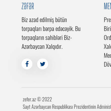
ZƏFƏR
ME
Biz azad edilmiş bütün
Pre
torpaqları bərpa edəcəyik. Bu
Bir
torpaqların sahibləri Biz-
Or
Azərbaycan Xalqıdır.
Xal
Me
Döv
zefer.az ©️ 2022
Sayt Azərbaycan Respublikası Prezidentinin Administr