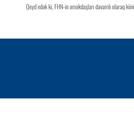
Qeyd edək ki, FHN-in əməkdaşları davamlı olaraq könü