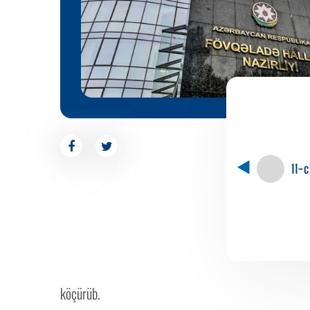
11-
köçürüb.