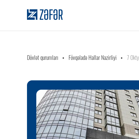
Dövlət qurumları
Fövqəladə Hallar Nazirliyi
7 Okty