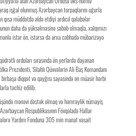
ı qətiyyətlə alan Azərbaycan Ordusu əks-həmlə
araq işğal olunmuş Azərbaycan torpaqlarını uğurla
 qısa müddətdə əldə etdiyi ardıcıl qələbələr
hunun daha da yüksəlməsinə səbəb olmaqla, xalqımızı
mənlə istər ön, istərsə də arxa cəbhədə mübarizəyə
üdrətli orduları sırasında ön yerlərdə dayanan
lkə Prezidenti, Silahlı Qüvvələrin Ali Baş Komandanı
 birbaşa diqqət və qayğısı sayəsində ən müasir hərbi
arla təchiz edilib.
üşündə mənəvi dəstək olmaq və həmrəylik nümayiş
Azərbaycan Respublikasının Fövqəladə Hallar
üvvələrə Yardım Fonduna 305 min manat vəsait