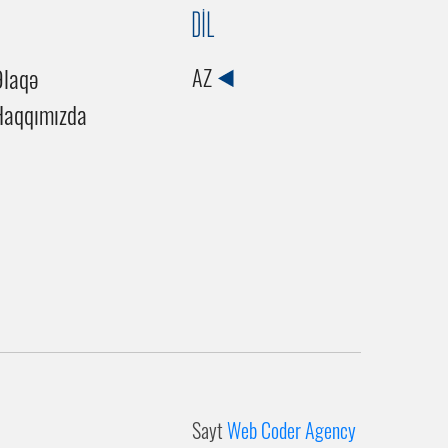
DİL
Əlaqə
AZ
Haqqımızda
Sayt
Web Coder Agency