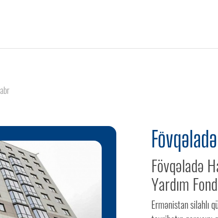
abr
Fövqəladə 
Fövqəladə Ha
Yardım Fond
Ermənistan silahlı q