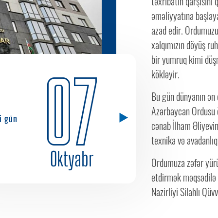
təxribatın qarşısın
əməliyyatına başlay
azad edir. Ordumuzun
xalqımızın döyüş ru
bir yumruq kimi düş
07
kökləyir.
Bu gün dünyanın ən q
Azərbaycan Ordusu ö
ci gün
cənab İlham Əliyevin
texnika və avadanlıql
Oktyabr
Ordumuza zəfər yür
etdirmək məqsədilə 
Nazirliyi Silahlı Q