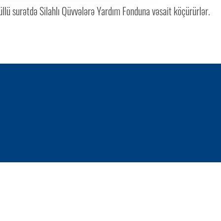
llü surətdə Silahlı Qüvvələrə Yardım Fonduna vəsait köçürürlər.
1 / 0