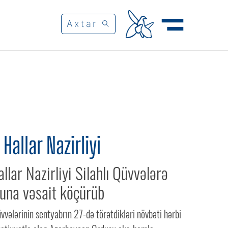
Hallar Nazirliyi
llar Nazirliyi Silahlı Qüvvələrə
una vəsait köçürüb
üvvələrinin sentyabrın 27-də törətdikləri növbəti hərbi